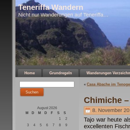
Teneriffa Wandern
Nicht nur Wanderungen auf Teneriffa…
Home
Grundregeln
Wanderungen Verzeichn
Casa Abache im Tenoge
«
Chimiche –
August 2026
8. November 20
M
D
M
D
F
S
S
Tajo war heute a
1
2
3
4
5
6
7
8
9
excellenten Fisch