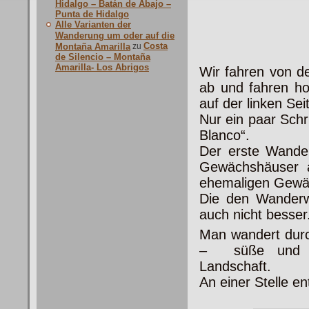
Hidalgo – Batán de Abajo –
Punta de Hidalgo
Alle Varianten der
Wanderung um oder auf die
Costa
Montaña Amarilla
zu
de Silencio – Montaña
Amarilla- Los Abrigos
Wir fahren von d
ab und fahren ho
auf der linken Sei
Nur ein paar Schr
Blanco“.
Der erste Wander
Gewächshäuser a
ehemaligen Gewäc
Die den Wanderw
auch nicht besser
Man wandert durc
– süße und bit
Landschaft.
An einer Stelle e