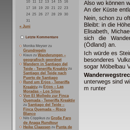
10
11
12
13
14
15
16
Also wo können w
17
18
19
20
21
22
23
An der Küste ent
24
25
26
27
28
29
30
Nein, schon zu of
31
Bleibt: in die Höhe
« Juni
Elisabeth, Michae
sich die Wande
Letzte Kommentare
(Ödland) an.
Monika Meyser
zu
Grundregeln
Ich würde es Ste
Wanderungen –
Klaus
zu
besonderes Vulk
geografisch geordnet
Wandern in Santiago del
sogar Möbelbau V
Teide - Teneriffa Kreaktiv
zu
Santiago del Teide nach
Wanderwegstrec
Puerto de Santiago
unterwegs sind w
Rund um Erjos - Teneriffa
Erjos – Las
Kreaktiv
zu
m runter
Moradas – Los Silos
Von El Molledo zur Finca
Quemada - Teneriffa Kreaktiv
Santiago del Teide –
zu
Finca Quemada – Risco
Blanco
Große Faro
Nils Cöppikus
zu
de Anaga Rundtour
Heike Claassen
Punta de
zu