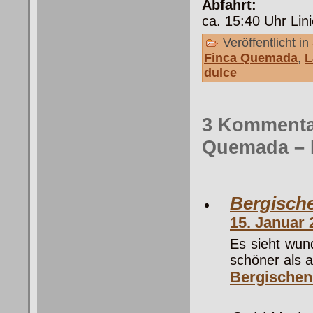
Abfahrt:
ca. 15:40 Uhr Lin
Veröffentlicht in
Finca Quemada
,
L
dulce
3 Kommentar
Quemada – 
Bergisch
15. Januar
Es sieht wun
schöner als a
Bergischen