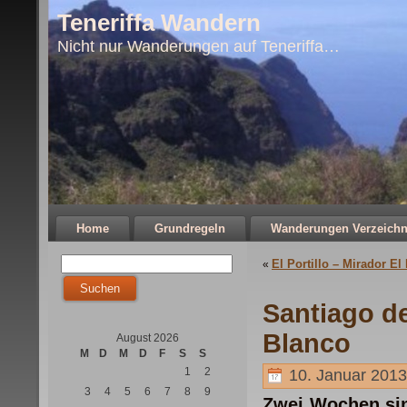
Teneriffa Wandern
Nicht nur Wanderungen auf Teneriffa…
Home
Grundregeln
Wanderungen Verzeichn
El Portillo – Mirador El
«
Santiago d
Blanco
August 2026
M
D
M
D
F
S
S
1
2
10. Januar 2013
3
4
5
6
7
8
9
Zwei Wochen sin