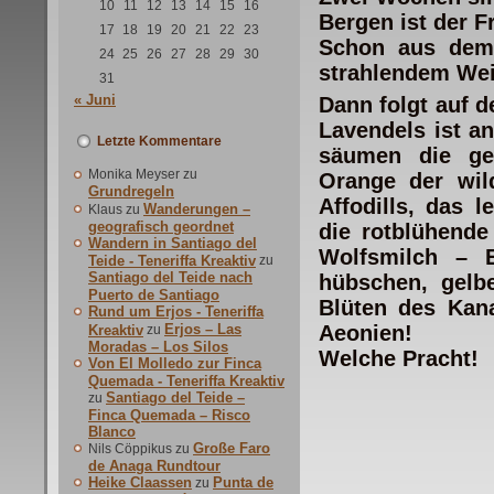
10
11
12
13
14
15
16
Bergen ist der 
17
18
19
20
21
22
23
Schon aus dem
24
25
26
27
28
29
30
strahlendem Wei
31
« Juni
Dann folgt auf d
Lavendels ist a
Letzte Kommentare
säumen die ge
Monika Meyser
zu
Orange der wil
Grundregeln
Affodills, das 
Wanderungen –
Klaus
zu
geografisch geordnet
die rotblühende
Wandern in Santiago del
Wolfsmilch – 
Teide - Teneriffa Kreaktiv
zu
Santiago del Teide nach
hübschen, gelb
Puerto de Santiago
Blüten des Kan
Rund um Erjos - Teneriffa
Erjos – Las
Aeonien!
Kreaktiv
zu
Moradas – Los Silos
Welche Pracht!
Von El Molledo zur Finca
Quemada - Teneriffa Kreaktiv
Santiago del Teide –
zu
Finca Quemada – Risco
Blanco
Große Faro
Nils Cöppikus
zu
de Anaga Rundtour
Heike Claassen
Punta de
zu