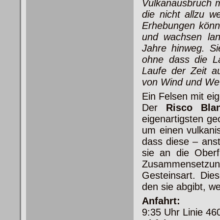
Vulkanausbruch mi
die nicht allzu w
Erhebungen könn
und wachsen lan
Jahre hinweg. S
ohne dass die La
Laufe der Zeit a
von Wind und Wett
Ein Felsen mit e
Der
Risco Bla
eigenartigsten ge
um einen vulkani
dass diese – ans
sie an die Ober
Zusammensetzung
Gesteinsart. Die
den sie abgibt, w
Anfahrt:
9:35 Uhr Linie 4