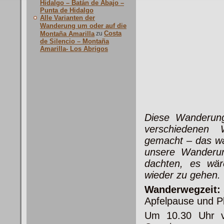
Hidalgo – Batán de Abajo –
Punta de Hidalgo
Alle Varianten der
Wanderung um oder auf die
Costa
Montaña Amarilla
zu
de Silencio – Montaña
Amarilla- Los Abrigos
Diese Wanderun
verschiedenen
Wa
gemacht – das war
unsere Wanderu
dachten, es wär
wieder zu gehen.
Wanderwegzeit:
Apfelpause und P
Um 10.30 Uhr v