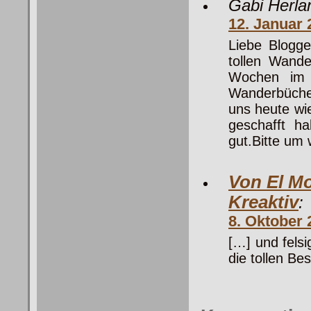
Gabi Herla
12. Januar
Liebe Blogge
tollen Wande
Wochen im 
Wanderbüche
uns heute wie
geschafft h
gut.Bitte um 
Von El Mo
Kreaktiv
:
8. Oktober
[…] und fels
die tollen B