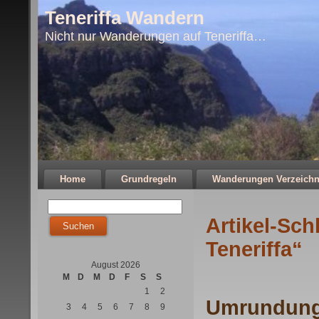
Teneriffa Wandern
Nicht nur Wanderungen auf Teneriffa…
Home
Grundregeln
Wanderungen Verzeichn
Artikel-Sch
Teneriffa“
August 2026
M
D
M
D
F
S
S
1
2
Umrundung
3
4
5
6
7
8
9