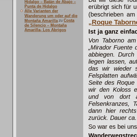
Hidalgo – Batán de Abajo –
erübrigt sich fü
Punta de Hidalgo
Alle Varianten der
(beschrieben am
Wanderung um oder auf die
Costa
Montaña Amarilla
zu
„Roque Taborn
de Silencio – Montaña
Amarilla- Los Abrigos
Ist ja ganz einfa
Von Taborno am K
„Mirador Fuente 
abbiegen. Durch 
liegen lassen, a
das wir wieder s
Felsplatten aufw
Seite des Roque 
wir den Koloss e
und von dort 
Felsenkranzes, T
dann hier recht
zurück. Dauer ca
So war es bei uns
Wanderwegstrec