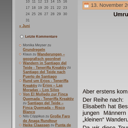
10
11
12
13
14
15
16
13. November 2
17
18
19
20
21
22
23
Umru
24
25
26
27
28
29
30
31
« Juni
Letzte Kommentare
Monika Meyser
zu
Grundregeln
Wanderungen –
Klaus
zu
geografisch geordnet
Wandern in Santiago del
Teide - Teneriffa Kreaktiv
zu
Santiago del Teide nach
Puerto de Santiago
Rund um Erjos - Teneriffa
Erjos – Las
Kreaktiv
zu
Moradas – Los Silos
Aber erstens kom
Von El Molledo zur Finca
Quemada - Teneriffa Kreaktiv
Der Reihe nach:
Santiago del Teide –
zu
Elisabeth hat Be
Finca Quemada – Risco
Blanco
jungen Männern 
Große Faro
Nils Cöppikus
zu
„kleinen“ Wander
de Anaga Rundtour
Heike Claassen
Punta de
zu
Da wir diese Tou