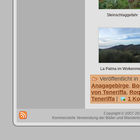
Steinschlaggefahr
La Palma im Wolkenm
Veröffentlicht in
Anagagebirge
,
Bo
von Teneriffa
,
Roq
Teneriffa
|
1 K
Copyright © 2007-202
Kommerzielle Verwendung der Bilder und Wanderbes