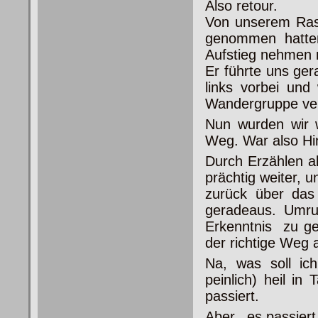
Also retour.
Von unserem Rast
genommen hatten
Aufstieg nehmen m
Er führte uns ge
links vorbei und
Wandergruppe ver
Nun wurden wir w
Weg. War also Hi
Durch Erzählen ab
prächtig weiter, 
zurück über das
geradeaus. Umru
Erkenntnis zu ge
der richtige Weg 
Na, was soll ich
peinlich) heil i
passiert.
Aber, es passiert 