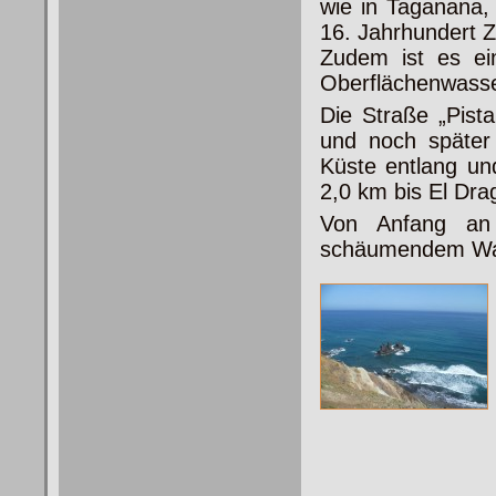
wie in Taganana,
16. Jahrhundert Zu
Zudem ist es ein
Oberflächenwasse
Die Straße „Pista
und noch später 
Küste entlang un
2,0 km bis El Drag
Von Anfang an 
schäumendem Wass