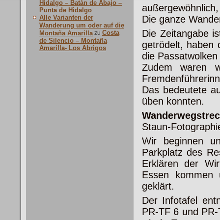
Hidalgo – Batán de Abajo –
außergewöhnlich, 
Punta de Hidalgo
Alle Varianten der
Die ganze Wander
Wanderung um oder auf die
Die Zeitangabe i
Costa
Montaña Amarilla
zu
de Silencio – Montaña
getrödelt, haben 
Amarilla- Los Abrigos
die Passatwolken 
Zudem waren wi
Fremdenführerinn
Das bedeutete au
üben konnten.
Wanderwegstrec
Staun-
Fotographi
Wir beginnen u
Parkplatz des Re
Erklären der Wir
Essen kommen un
geklärt.
Der Infotafel en
PR-TF 6 und PR-T