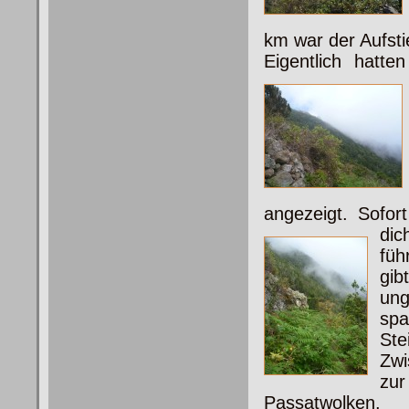
km war der Aufsti
Eigentlich hatt
angezeigt. Sofor
di
füh
gi
ung
s
Ste
Zwi
zur
Passatwolken.