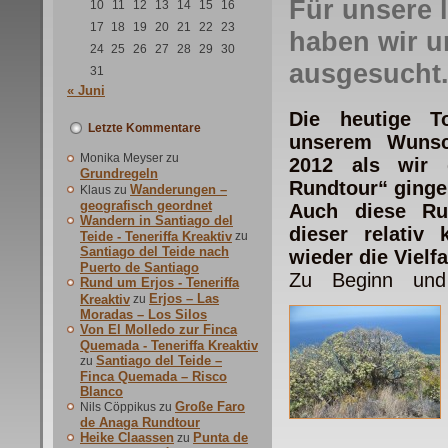
Für unsere 
10
11
12
13
14
15
16
17
18
19
20
21
22
23
haben wir 
24
25
26
27
28
29
30
ausgesucht
31
« Juni
Die heutige T
Letzte Kommentare
unserem Wunsch
Monika Meyser
zu
2012 als wir
Grundregeln
Rundtour“ ginge
Wanderungen –
Klaus
zu
geografisch geordnet
Auch diese Ru
Wandern in Santiago del
dieser relativ
Teide - Teneriffa Kreaktiv
zu
Santiago del Teide nach
wieder die Vielfa
Puerto de Santiago
Zu Beginn und
Rund um Erjos - Teneriffa
Erjos – Las
Kreaktiv
zu
Moradas – Los Silos
Von El Molledo zur Finca
Quemada - Teneriffa Kreaktiv
Santiago del Teide –
zu
Finca Quemada – Risco
Blanco
Große Faro
Nils Cöppikus
zu
de Anaga Rundtour
Heike Claassen
Punta de
zu