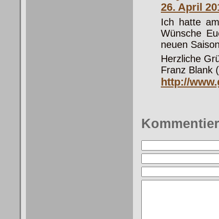
26. April 2
Ich hatte am
Wünsche Euc
neuen Saison
Herzliche Gr
Franz Blank (
http://www
Kommentie