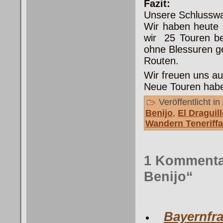
Fazit:
Unsere Schlusswan
Wir haben heute 
wir 25 Touren be
ohne Blessuren g
Routen.
Wir freuen uns a
Neue Touren habe
Veröffentlicht in
Benijo
,
El Draguil
Wandern Teneriffa
1 Kommentar
Benijo“
Bayernfr