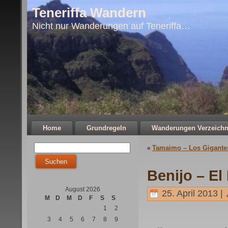
Teneriffa Wandern
Nicht nur Wanderungen auf Teneriffa…
Home
Grundregeln
Wanderungen Verzeichn
Tamaimo – Los Gigante
«
Benijo – El
August 2026
25. April 2013 |
M
D
M
D
F
S
S
1
2
3
4
5
6
7
8
9