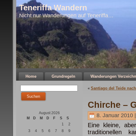
Teneriffa Wandern
Nicht nur Wanderungen auf Teneriffa…
Home
Grundregeln
Wanderungen Verzeichn
Santiago del Teide nach
«
Chirche – G
August 2026
8. Januar 2010 
M
D
M
D
F
S
S
Eine kleine, abe
1
2
3
4
5
6
7
8
9
traditionellen k