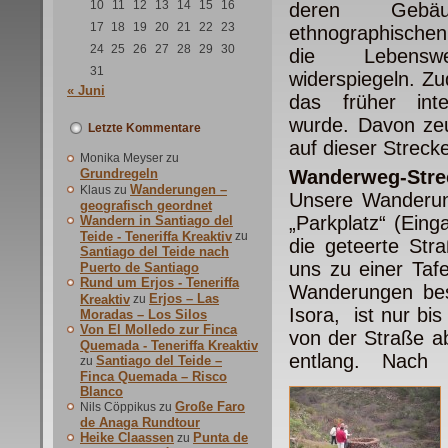
10
11
12
13
14
15
16
deren Gebäu
17
18
19
20
21
22
23
ethnographischen
24
25
26
27
28
29
30
die Lebensw
31
widerspiegeln. Zu
« Juni
das früher inten
wurde. Davon zeu
Letzte Kommentare
auf dieser Strecke
Monika Meyser
zu
Grundregeln
Wanderweg-Strec
Wanderungen –
Klaus
zu
Unsere Wanderun
geografisch geordnet
„Parkplatz“ (Ein
Wandern in Santiago del
Teide - Teneriffa Kreaktiv
zu
die geteerte Str
Santiago del Teide nach
uns zu einer Taf
Puerto de Santiago
Rund um Erjos - Teneriffa
Wanderungen bes
Erjos – Las
Kreaktiv
zu
Isora, ist nur bis
Moradas – Los Silos
Von El Molledo zur Finca
von der Straße a
Quemada - Teneriffa Kreaktiv
entlang. Nach 
Santiago del Teide –
zu
Finca Quemada – Risco
Blanco
Große Faro
Nils Cöppikus
zu
de Anaga Rundtour
Heike Claassen
Punta de
zu