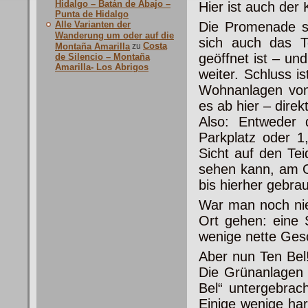
Hidalgo – Batán de Abajo –
Hier ist auch der
Punta de Hidalgo
Alle Varianten der
Die Promenade sc
Wanderung um oder auf die
sich auch das T
Costa
Montaña Amarilla
zu
geöffnet ist – un
de Silencio – Montaña
Amarilla- Los Abrigos
weiter. Schluss i
Wohnanlagen von
es ab hier – dire
Also: Entweder 
Parkplatz oder 1
Sicht auf den Te
sehen kann, am O
bis hierher gebrau
War man noch nie
Ort gehen: eine S
wenige nette Ges
Aber nun Ten Bel!
Die Grünanlagen 
Bel“ untergebrac
Einige wenige ha