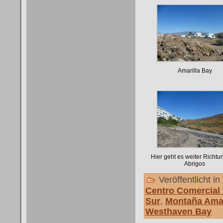
Amarilla Bay
Hier geht es weiter Richtu
Abrigos
Veröffentlicht in
Centro Comercial 
Sur
,
Montaña Amar
Westhaven Bay