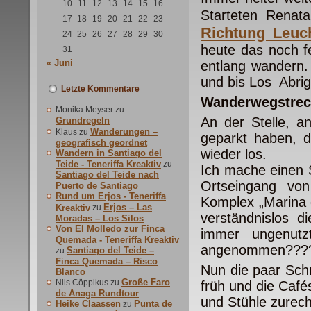
10
11
12
13
14
15
16
Starteten Rena
17
18
19
20
21
22
23
Richtung Leuc
24
25
26
27
28
29
30
heute das noch f
31
« Juni
entlang wandern
und bis Los Abri
Letzte Kommentare
Wanderwegstrec
Monika Meyser
zu
An der Stelle, a
Grundregeln
Wanderungen –
Klaus
zu
geparkt haben, d
geografisch geordnet
wieder los.
Wandern in Santiago del
Teide - Teneriffa Kreaktiv
zu
Ich mache einen 
Santiago del Teide nach
Ortseingang von
Puerto de Santiago
Rund um Erjos - Teneriffa
Komplex „Marina d
Erjos – Las
Kreaktiv
zu
verständnislos di
Moradas – Los Silos
Von El Molledo zur Finca
immer ungenutz
Quemada - Teneriffa Kreaktiv
angenommen???
Santiago del Teide –
zu
Finca Quemada – Risco
Nun die paar Schr
Blanco
Große Faro
Nils Cöppikus
zu
früh und die Café
de Anaga Rundtour
und Stühle zurech
Heike Claassen
Punta de
zu