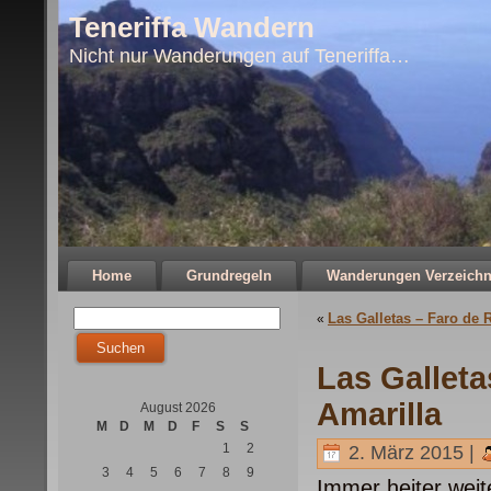
Teneriffa Wandern
Nicht nur Wanderungen auf Teneriffa…
Home
Grundregeln
Wanderungen Verzeichn
Las Galletas – Faro de
«
Las Galleta
Amarilla
August 2026
M
D
M
D
F
S
S
1
2
2. März 2015 |
3
4
5
6
7
8
9
Immer heiter weit