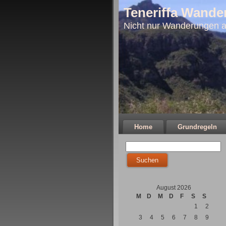
Teneriffa Wande
Nicht nur Wanderungen a
Home
Grundregeln
August 2026
M
D
M
D
F
S
S
1
2
3
4
5
6
7
8
9