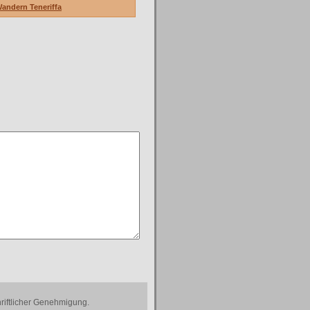
andern Teneriffa
riftlicher Genehmigung.