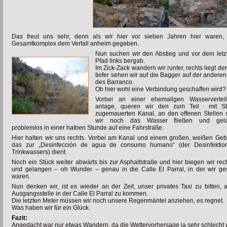
Das freut uns sehr, denn als wir hier vor sieben Jahren hier waren
Gesamtkomplex dem Verfall anheim gegeben.
Nun suchen wir den Abstieg und vor dem letz
Pfad links bergab.
Im Zick-Zack wandern wir runter, rechts liegt d
tiefer sehen wir auf
die Bagger auf der anderen
des Barranco.
Ob hier wohl eine Verbindung geschaffen wird?
Vorbei an einer ehemaligen Wasserverteil
anlage, queren wir den zum Teil mit St
zugemauerten Kanal, an den offenen Stellen
wir noch das Wasser fließen und gel
problemlos in einer halben Stunde auf
eine Fahrstraße.
Hier halten wir uns rechts. Vorbei am Kanal und einem großen, weißen Ge
das zur „Desinfección de agua de consumo humano“ (der Desinfektio
Trinkwassers) dient.
Noch ein Stück weiter abwärts bis zur Asphaltstraße und hier biegen wir rec
und gelangen – oh Wunder – genau in die Calle El Parral, in der wir ges
waren.
Nun denken wir, ist es wieder an der Zeit, unser privates Taxi zu bitten, 
Ausgangsstelle in der Calle El Parral zu kommen.
Die letzten Meter müssen wir noch unsere Regenmäntel anziehen, es regnet.
Was haben wir für ein Glück.
Fazit:
Angedacht war nur etwas Wandern, da die Wettervorhersage ja sehr schlecht 