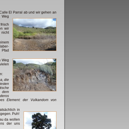
 Calle El Parral ab und wir gehen an
n Weg
frisch
n wir
nicht
einem
aber-
 Pfad
en Weg
vielen
n:
a, die
esten
tische
t dem
deros
ches Element: der Vulkandom von
atsächlich in
ntgegen. Puh!
nau da wollen
uns der uns