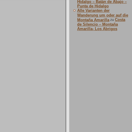
Hidalgo – Batán de Abajo –
Punta de Hidalgo
Alle Varianten der
Wanderung um oder auf die
Costa
Montaña Amarilla
zu
de Silencio – Montaña
Amarilla- Los Abrigos