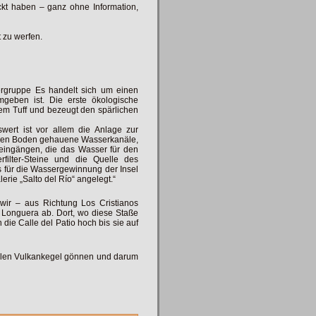
kt haben – ganz ohne Information,
 zu werfen.
sergruppe Es handelt sich um einen
geben ist. Die erste ökologische
hem Tuff und bezeugt den spärlichen
wert ist vor allem die Anlage zur
n den Boden gehauene Wasserkanäle,
eingängen, die das Wasser für den
filter-Steine und die Quelle des
es für die Wassergewinnung der Insel
erie „Salto del Río“ angelegt.“
wir – aus Richtung Los Cristianos
 Longuera ab. Dort, wo diese Staße
 die Calle del Patio hoch bis sie auf
ielen Vulkankegel gönnen und darum