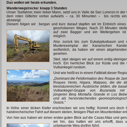
Das wollen wir heute erkunden.
Wanderwegstrecke: knapp 3 Stunden
Unser Taxifahrer, mein lieber Mann, setzt uns in Valle de San Lorenzo in der
dem roten Gittertor vorbei aufwärts – ca.
30 Minunten – bis rechts ei
abzweigt.
Diesem folgen wir bergan und kurz darauf stapfen wir
im Erdreich eines 
geschobenen Weges. Nach 20 Minuten stoße
auf zwei Bagger und ein Weitergehen ist 
möglich.
Also zurück bis zum Eukalyptusbaum und 
Musterexemplar der Kanarischen Kandel
wolfsmilch, da haben wir einen abgehenden
gesehen.
Steil, steil steigen wir auf einem erdig-steinig
hoch. Ein herrlicher Blick zur Küste und die 
Vulkankegel rundum.
Und wie heißt es in einem Faltblatt dieser Regio
„Dominant die Felsformation des Roque de Jam
Roques Vento, Higara, Malpaso, die die ält
kieslsäurereichen Ausbrüche bilden, die basal
Vulkankegel-Gruppe von Buzanada mi
jüngeren Berg Montaña Grande in Los Bebe
und als hervorstechendes geomorphologis
Guaza.“
In Höhe einer dicken Kiefer erschrecken wir uns heftig: Kommt uns doch
t
halsbrecherischer Fahrt auf diesem steilen, felsigen Pfad ein Mountenbiker e
Von hier aus haben wir einen ersten guten Blick auf die Casas Altas und ge
wir hin, das hatten wir uns erhofft,
dass 
unbekannte Weg dorthin führt.