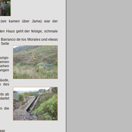
, (wir kamen über Jama) war der
ten Haus geht der felsige, schmale
er Barranco de los Morales und etwas
 Seite
ungs-
einen
 sehen
angen
bäude,
n des
hts ab
tartet
an die
war.