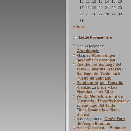
10
11
12
13
14
15
16
17
18
19
20
21
22
23
24
25
26
27
28
29
30
31
« Juni
Letzte Kommentare
Monika Meyser
zu
Grundregeln
Wanderungen –
Klaus
zu
geografisch geordnet
Wandern in Santiago del
Teide - Teneriffa Kreaktiv
zu
Santiago del Teide nach
Puerto de Santiago
Rund um Erjos - Teneriffa
Erjos – Las
Kreaktiv
zu
Moradas – Los Silos
Von El Molledo zur Finca
Quemada - Teneriffa Kreaktiv
Santiago del Teide –
zu
Finca Quemada – Risco
Blanco
Große Faro
Nils Cöppikus
zu
de Anaga Rundtour
Heike Claassen
Punta de
zu