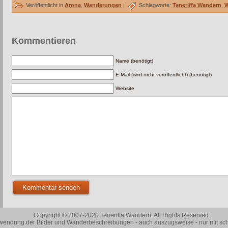
Veröffentlicht in
Arona
,
Wanderungen
|
Schlagworte:
Teneriffa Wandern
,
W
Kommentieren
Name (benötigt)
E-Mail (wird nicht veröffentlicht) (benötigt)
Website
Copyright © 2007-2020 Teneriffa Wandern. All Rights Reserved.
wendung der Bilder und Wanderbeschreibungen - auch auszugsweise - nur mit sch