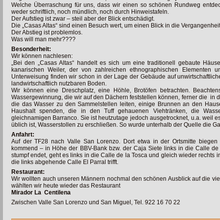
Welche Überraschung für uns, dass wir einen so schönen Rundweg entdec
weder schriftlich, noch mündlich, noch durch Hinweistafeln.
Der Aufstieg ist zwar – steil aber der Blick entschädigt.
Die „Casas Altas“ sind einen Besuch wert, um einen Blick in die Vergangenheit
Der Abstieg ist problemlos.
Was will man mehr????
Besonderheit:
Wir können nachlesen:
„Bei den „Casas Altas“ handelt es sich um eine traditionell gebaute Häu
kanarischen Weiler, der von zahlreichen ethnographischen Elementen um
Unterweisung finden wir schon in der Lage der Gebäude auf unwirtschaftlic
landwirtschaftlich nutzbaren Boden.
Wir können eine Dreschplatz, eine Höhle, Brotöfen betrachten. Beachtens
Wassergewinnung, die wir auf den Dächern feststellen können, ferner die i
die das Wasser zu den Sammelstellen leiten, einige Brunnen an den Haus
Haushalt spenden, die in den Tuff gehauenen Viehtränken, die Wasser
gleichnamigen Barranco. Sie ist heutzutage jedoch ausgetrocknet, u.a. weil 
üblich ist, Wasserstollen zu erschließen. So wurde unterhalb der Quelle die Gal
Anfahrt:
Auf der TF28 nach Valle San Lorenzo. Dort etwa in der Ortsmitte biegen 
kommend – in Höhe der BBV-Bank bzw. der Caja Siete links in die Calle de
stumpf endet, geht es links in die Calle de la Tosca und gleich wieder rechts in
die links abgehende Calle El Parral trifft.
Restaurant:
Wir wollten auch unseren Männern nochmal den schönen Ausblick auf die v
wählten wir heute wieder das Restaurant
Mirador La Centilena
Zwischen Valle San Lorenzo und San Miguel, Tel. 922 16 70 22