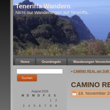
Teneriffa Wandern
Nicht nur Wanderungen auf Teneriffa…
Home
Grundregeln
Wanderungen Verzeichn
CAMINO REAL del SUR 
«
CAMINO RE
August 2026
18. November 2
M
D
M
D
F
S
S
1
2
3
4
5
6
7
8
9