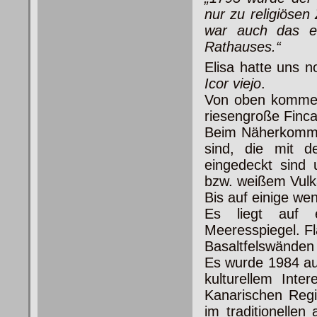
nur zu religiöse
war auch das e
Rathauses.“
Elisa hatte uns 
Icor viejo
.
Von oben kommen
riesengroße Finca
Beim Näherkommen
sind, die mit de
eingedeckt sind u
bzw. weißem Vulk
Bis auf einige we
Es liegt auf 
Meeresspiegel. Fl
Basaltfelswänden
Es wurde 1984 auf
kulturellem Inte
Kanarischen Regi
im traditionelle