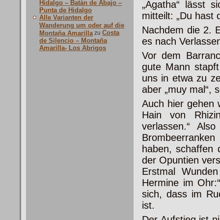
Hidalgo – Batán de Abajo –
„Agatha“ lässt s
Punta de Hidalgo
mitteilt: „Du hast
Alle Varianten der
Wanderung um oder auf die
Nachdem die 2. Et
Costa
Montaña Amarilla
zu
es nach Verlassen
de Silencio – Montaña
Amarilla- Los Abrigos
Vor dem Barranc
gute Mann stapft
uns in etwa zu z
aber „muy mal“, 
Auch hier gehen w
Hain von Rhizi
verlassen.“ Also
Brombeerranken r
haben, schaffen d
der Opuntien ver
Erstmal Wunden 
Hermine im Ohr:“
sich, dass im Ru
ist.
Der Aufstieg ist 