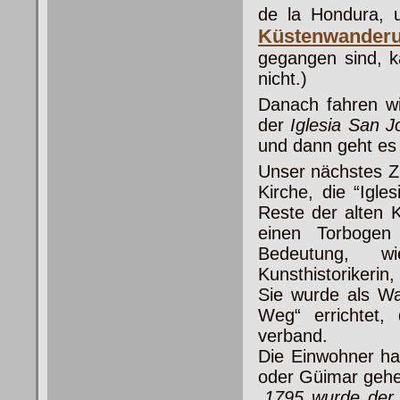
de la Hondura, u
Küstenwander
gegangen sind, k
nicht.)
Danach fahren wi
der
Iglesia
San J
und dann geht es 
Unser nächstes Zie
Kirche, die “Igl
Reste der alten 
einen Torbogen
Bedeutung, wi
Kunsthistorikerin,
Sie wurde als Wa
Weg“ errichtet,
verband.
Die Einwohner hab
oder Güimar geh
„1795 wurde der 