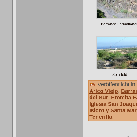
Barranco-Formatione
Solarfeld
Veröffentlicht in
Arico Viejo
,
Barra
del Sur
,
Eremita F
Iglesia San Joaqu
Isidro y Santa Mar
Teneriffa