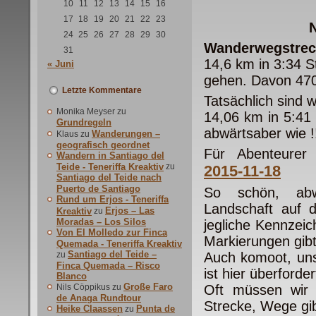
10
11
12
13
14
15
16
17
18
19
20
21
22
23
N
24
25
26
27
28
29
30
Wanderwegstrec
31
14,6 km in 3:34 
« Juni
gehen. Davon 470
Letzte Kommentare
Tatsächlich sind
Monika Meyser
zu
14,06 km in 5:41
Grundregeln
abwärtsaber wie !!
Wanderungen –
Klaus
zu
geografisch geordnet
Für Abenteurer
Wandern in Santiago del
Teide - Teneriffa Kreaktiv
zu
2015-11-18
Santiago del Teide nach
Puerto de Santiago
So schön, abwe
Rund um Erjos - Teneriffa
Landschaft auf d
Erjos – Las
Kreaktiv
zu
Moradas – Los Silos
jegliche Kennzei
Von El Molledo zur Finca
Markierungen gibt
Quemada - Teneriffa Kreaktiv
Santiago del Teide –
zu
Auch komoot, uns
Finca Quemada – Risco
ist hier überforder
Blanco
Große Faro
Nils Cöppikus
zu
Oft müssen wir g
de Anaga Rundtour
Strecke, Wege g
Heike Claassen
Punta de
zu