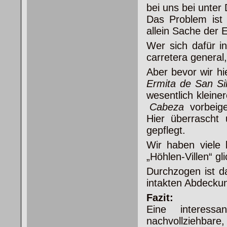
bei uns bei unter
Das Problem ist h
allein Sache der 
Wer sich dafür i
carretera general
Aber bevor wir h
Ermita
de San Si
wesentlich kleine
Cabeza
vorbeig
Hier überrascht 
gepflegt.
Wir haben viele 
„Höhlen-Villen“ gl
Durchzogen ist d
intakten Abdeckun
Fazit:
Eine interess
nachvollziehbare