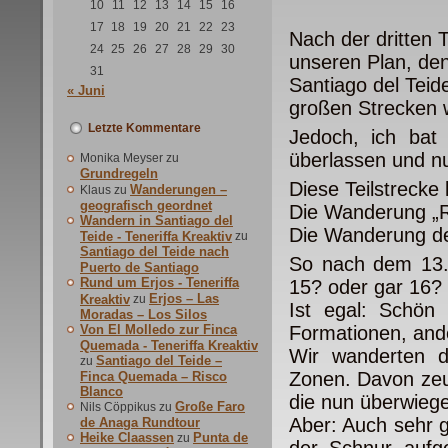
10
11
12
13
14
15
16
17
18
19
20
21
22
23
Nach der dritten T
24
25
26
27
28
29
30
unseren Plan, de
31
Santiago del Teid
« Juni
großen Strecken w
Letzte Kommentare
Jedoch, ich bat
überlassen und n
Monika Meyser
zu
Grundregeln
Diese Teilstrecke 
Wanderungen –
Klaus
zu
geografisch geordnet
Die Wanderung „R
Wandern in Santiago del
Die Wanderung de
Teide - Teneriffa Kreaktiv
zu
Santiago del Teide nach
So nach dem 13. 
Puerto de Santiago
Rund um Erjos - Teneriffa
15? oder gar 16?
Erjos – Las
Kreaktiv
zu
Ist egal: Schön
Moradas – Los Silos
Von El Molledo zur Finca
Formationen, an
Quemada - Teneriffa Kreaktiv
Wir wanderten du
Santiago del Teide –
zu
Zonen. Davon zeu
Finca Quemada – Risco
Blanco
die nun überwiege
Große Faro
Nils Cöppikus
zu
Aber: Auch sehr g
de Anaga Rundtour
Heike Claassen
Punta de
zu