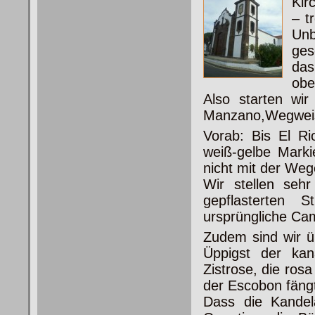
Kir
– t
Un
ges
da
obe
Also starten wir
Manzano,Wegweise
Vorab: Bis El Ri
weiß-gelbe Marki
nicht mit der We
Wir stellen sehr
gepflasterten 
ursprüngliche Ca
Zudem sind wir ü
Üppigst der kan
Zistrose, die rosa
der Escobon fäng
Dass die Kandel