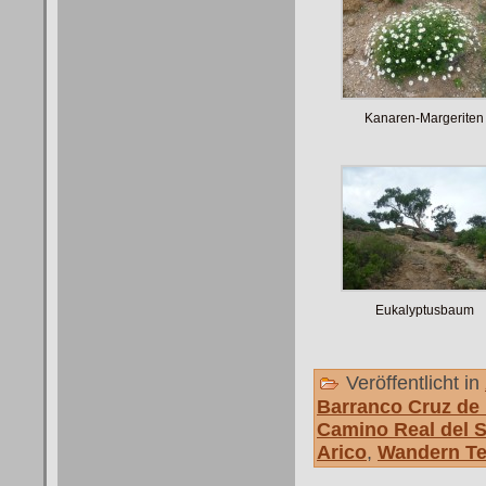
Kanaren-Margeriten
Eukalyptusbaum
Veröffentlicht in
Barranco Cruz de
Camino Real del 
Arico
,
Wandern Te