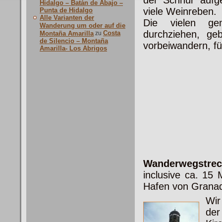
der Schnur aufge
Hidalgo – Batán de Abajo –
viele Weinreben.
Punta de Hidalgo
Alle Varianten der
Die vielen ge
Wanderung um oder auf die
durchziehen, ge
Costa
Montaña Amarilla
zu
de Silencio – Montaña
vorbeiwandern, f
Amarilla- Los Abrigos
Wanderwegstreck
inclusive ca. 15 
Hafen von Granad
Wir
der