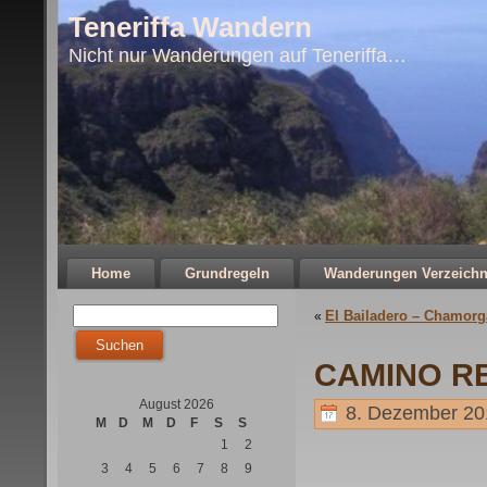
Teneriffa Wandern
Nicht nur Wanderungen auf Teneriffa…
Home
Grundregeln
Wanderungen Verzeichn
El Bailadero – Chamorg
«
CAMINO RE
August 2026
8. Dezember 20
M
D
M
D
F
S
S
1
2
3
4
5
6
7
8
9