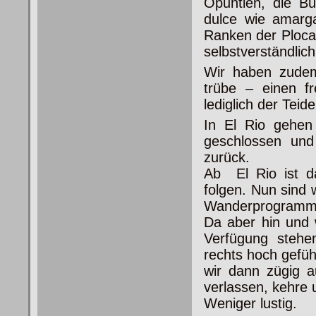
Opuntien, die B
dulce wie amarg
Ranken der Plocam
selbstverständlich
Wir haben zudem
trübe – einen f
lediglich der Teid
In El Rio gehen
geschlossen und
zurück.
Ab El Rio ist d
folgen. Nun sind 
Wanderprogramm
Da aber hin und 
Verfügung stehen
rechts hoch gefüh
wir dann zügig a
verlassen, kehre 
Weniger lustig.