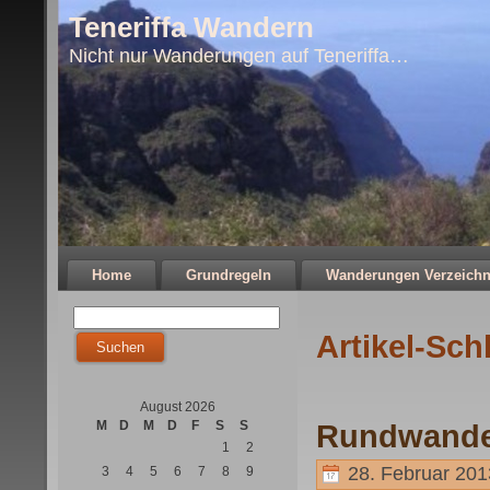
Teneriffa Wandern
Nicht nur Wanderungen auf Teneriffa…
Home
Grundregeln
Wanderungen Verzeichn
Artikel-Sch
August 2026
M
D
M
D
F
S
S
Rundwande
1
2
28. Februar 201
3
4
5
6
7
8
9