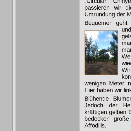
„Circular
Chiny
passieren wir d
Umrundung der M
Bequemen geht 
u
ge
mar
man
Weg
wie
Wi
kom
wenigen Meter 
Hier haben wir l
Blühende Blumen
Jedoch der Hei
kräftigen gelben 
bedecken große 
Affodills.