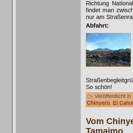
Richtung Nationa
findet man zwisc
nur am Straßenr
Abfahrt:
Straßenbegleitgr
So schön!
Veröffentlicht in
Chinyero
,
El Calva
Vom Chinye
Tamaimo