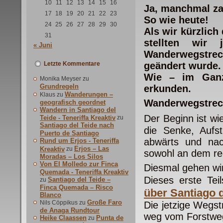
10
11
12
13
14
15
16
Ja, manchmal za
17
18
19
20
21
22
23
So wie heute!
24
25
26
27
28
29
30
Als wir kürzlic
31
stellten wir 
« Juni
Wanderwegstre
Letzte Kommentare
geändert wurde.
Wie – im Ganz
Monika Meyser
zu
Grundregeln
erkunden.
Wanderungen –
Klaus
zu
Wanderwegstreck
geografisch geordnet
Wandern in Santiago del
Der Beginn ist wi
Teide - Teneriffa Kreaktiv
zu
Santiago del Teide nach
die Senke, Aufs
Puerto de Santiago
abwärts und nac
Rund um Erjos - Teneriffa
Erjos – Las
Kreaktiv
zu
sowohl an dem re
Moradas – Los Silos
Von El Molledo zur Finca
Diesmal gehen wir
Quemada - Teneriffa Kreaktiv
Dieses erste Tei
Santiago del Teide –
zu
Finca Quemada – Risco
über Santiago 
Blanco
Große Faro
Nils Cöppikus
zu
Die jetzige Wegst
de Anaga Rundtour
weg vom Forstwe
Heike Claassen
Punta de
zu