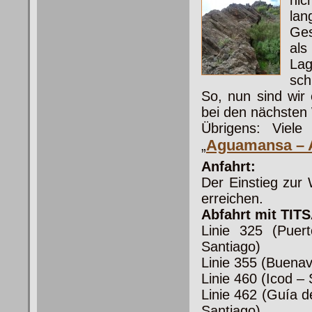
nic
lan
Ges
al
La
sch
So, nun sind wir
bei den nächsten
Übrigens: Viel
Aguamansa – 
„
Anfahrt:
Der Einstieg zur
erreichen.
Abfahrt mit TIT
Linie 325 (Puer
Santiago)
Linie 355 (Buenav
Linie 460 (Icod –
Linie 462 (Guía d
Santiago)