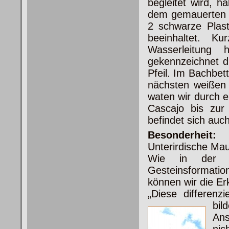
begleitet wird, h
dem gemauerten K
2 schwarze Plast
beeinhaltet. K
Wasserleitung 
gekennzeichnet d
Pfeil. Im Bachbet
nächsten weißen P
waten wir durch e
Cascajo bis zur
befindet sich auch
Besonderheit:
Unterirdische Ma
Wie in der Wa
Gesteinsformatio
können wir die Er
„Diese differen
bi
Ans