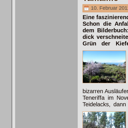
10. Februar 201
Eine fasziniere
Schon die Anfa
dem Bilderbuch:
dick verschneit
Grün der Kief
bizarren Ausläufe
Teneriffa im No
Teidelacks, dan