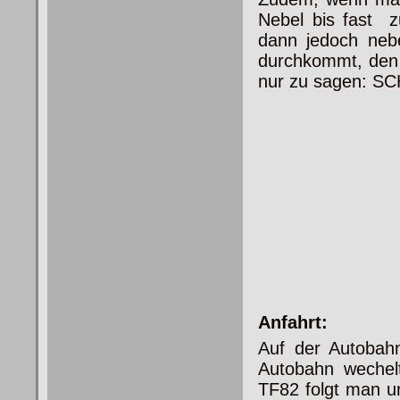
Nebel bis fast 
dann jedoch neb
durchkommt, den T
nur zu sagen: SC
Anfahrt:
Auf der Autobah
Autobahn wechel
TF82 folgt man un