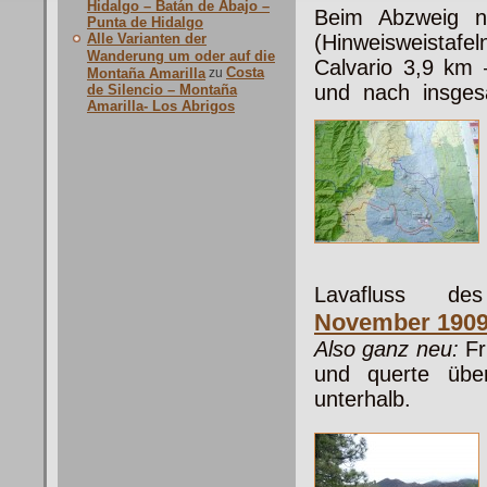
Hidalgo – Batán de Abajo –
Beim Abzweig n
Punta de Hidalgo
Alle Varianten der
(Hinweisweistafel
Wanderung um oder auf die
Calvario 3,9 km 
Costa
Montaña Amarilla
zu
und nach insge
de Silencio – Montaña
Amarilla- Los Abrigos
Lavafluss 
November 190
Also ganz neu:
Fr
und querte übe
unterhalb.