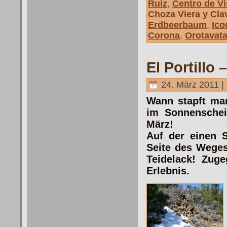
Ruiz
,
Centro de Vis
Choza Viera y Clav
Erdbeerbaum
,
Ico
Corona
,
Orotavata
El Portillo
24. März 2011 |
Wann stapft ma
im Sonnenschei
März!
Auf der einen 
Seite des Weges
Teidelack! Zug
Erlebnis.