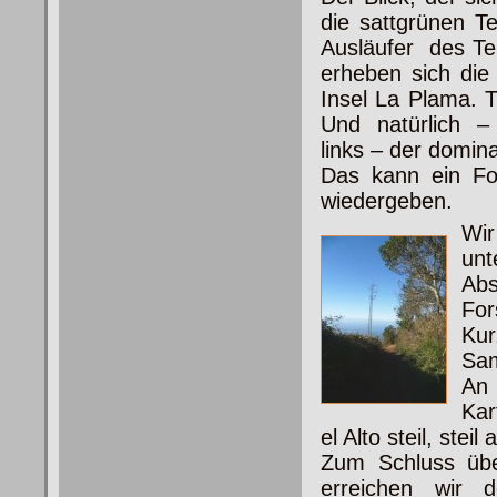
die sattgrünen Te
Ausläufer des Te
erheben sich die
Insel La Plama. 
Und natürlich 
links – der domin
Das kann ein Fot
wiedergeben.
Wir
unt
Ab
For
Ku
Sam
An 
Kar
el Alto steil, steil
Zum Schluss über
erreichen wir