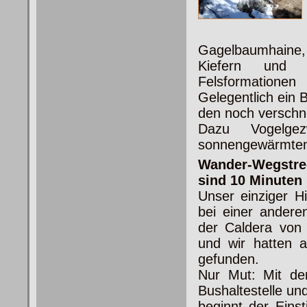
Gagelbaumhaine,
Kiefern und e
Felsformation
Gelegentlich ein 
den noch verschne
Dazu Vogelge
sonnengewärmten K
Wander-Wegstre
sind 10 Minuten
Unser einziger H
bei einer andere
der Caldera von 
und wir hatten a
gefunden.
Nur Mut: Mit dem
Bushaltestelle un
beginnt der Einst