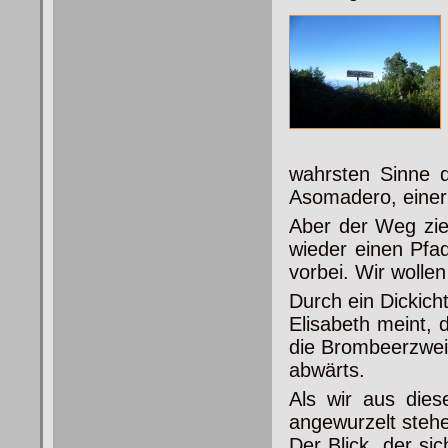
wahrsten Sinne 
Asomadero, einer A
Aber der Weg zieh
wieder einen Pfad
vorbei. Wir wollen
Durch ein Dickich
Elisabeth meint, 
die Brombeerzweig
abwärts.
Als wir aus dies
angewurzelt steh
Der Blick, der si