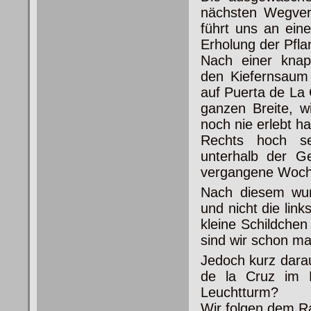
nächsten Wegver
führt uns an ein
Erholung der Pfla
Nach einer knapp
den Kiefernsaum 
auf Puerta de La 
ganzen Breite, w
noch nie erlebt h
Rechts hoch s
unterhalb der G
vergangene Woch
Nach diesem wund
und nicht die lin
kleine Schildchen
sind wir schon mal
Jedoch kurz darau
de la Cruz im B
Leuchtturm?
Wir folgen dem Ra