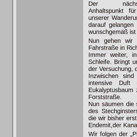
Der nächst
Anhaltspunkt für
unserer Wanderun
darauf gelangen
wunschgemäß ist 
Nun gehen wir 
Fahrstraße in Ric
Immer weiter, i
Schleife. Bringt 
der Versuchung, d
Inzwischen sind
intensive Duf
Eukalyptusbaum z
Forststraße.
Nun säumen die s
des
Stechginste
die wir bisher er
Endemit,der Kanar
Wir folgen der „P