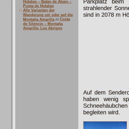
Parkplatz beim 
Hidalgo – Batán de Abajo –
Punta de Hidalgo
strahlender Sonn
Alle Varianten der
sind in 2078 m H
Wanderung um oder auf die
Costa
Montaña Amarilla
zu
de Silencio – Montaña
Amarilla- Los Abrigos
Auf dem Sendero
haben wenig sp
Schneehäubchen
begleiten wird.