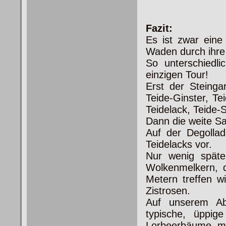
Fazit:
Es ist zwar eine
Waden durch ihre S
So unterschiedli
einzigen Tour!
Erst der Steing
Teide-Ginster, T
Teidelack, Teide-S
Dann die weite Sa
Auf der Degolla
Teidelacks vor.
Nur wenig spät
Wolkenmelkern, 
Metern treffen 
Zistrosen.
Auf unserem Ab
typische, üppig
Lorbeerbäume, mi