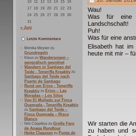
10
11
12
13
14
15
16
17
18
19
20
21
22
23
Wau!
24
25
26
27
28
29
30
Was für eine 
31
Landschschaft!
« Juni
Puh!
Was für eine anst
Letzte Kommentare
Elisabeth hat i
Monika Meyser
zu
heute mit mir – fü
Grundregeln
Wanderungen –
Klaus
zu
geografisch geordnet
Wandern in Santiago del
Teide - Teneriffa Kreaktiv
zu
Santiago del Teide nach
Puerto de Santiago
Rund um Erjos - Teneriffa
Erjos – Las
Kreaktiv
zu
Moradas – Los Silos
Von El Molledo zur Finca
Quemada - Teneriffa Kreaktiv
Santiago del Teide –
zu
Finca Quemada – Risco
Blanco
Wir starten die A
Große Faro
Nils Cöppikus
zu
de Anaga Rundtour
zu haben und so
Heike Claassen
Punta de
zu