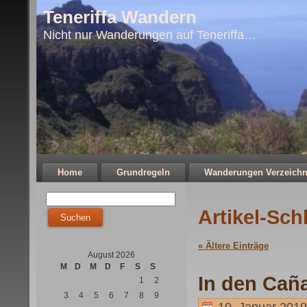
Teneriffa Wandern
Nicht nur Wanderungen auf Teneriffa…
Home
Grundregeln
Wanderungen Verzeichn
Artikel-Sch
« Ältere Einträge
August 2026
M
D
M
D
F
S
S
In den Caña
1
2
3
4
5
6
7
8
9
10. Januar 2019