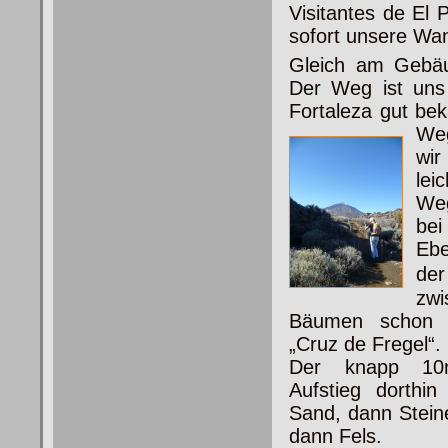
Visitantes de El 
sofort unsere Wa
Gleich am Gebäud
Der Weg ist uns
Fortaleza gut bek
We
wir
lei
Weg
bei
Ebe
de
zw
Bäumen schon d
„Cruz de Fregel“.
Der knapp 10mi
Aufstieg dorthin
Sand, dann Stein
dann Fels.