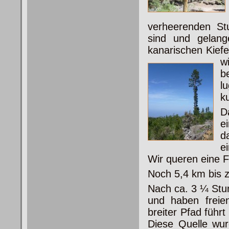
verheerenden S
sind und gelang
kanarischen Kiefe
w
b
l
k
D
e
d
e
Wir queren eine F
Noch 5,4 km bis z
Nach ca. 3 ¼ Stu
und haben freie
breiter Pfad führt
Diese Quelle wu