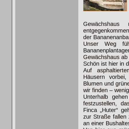
Gewächshaus m
entgegenkommende
der Bananenanbau
Unser Weg füh
Bananenplantage
Gewächshaus ab 
Schön ist hier in 
Auf asphaltier
Häusern vorbei
Blumen und grüne
wir finden – wenig
Unterhalb gehe
festzustellen, da
Finca „Huter“ geh
zur Straße fallen
an einer Bushaltes