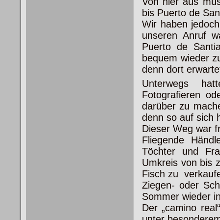
Von hier aus müs
bis Puerto de San
Wir haben jedoch 
unseren Anruf w
Puerto de Santia
bequem wieder z
denn dort erwartet
Unterwegs hat
Fotografieren od
darüber zu mache
denn so auf sich h
Dieser Weg war f
Fliegende Händl
Töchter und Fra
Umkreis von bis 
Fisch zu verkauf
Ziegen- oder Sch
Sommer wieder ins
Der „camino real
unter besonderem