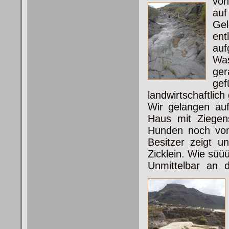
vo
auf
Ge
en
auf
Wa
ger
ge
landwirtschaftlich
Wir gelangen auf
Haus mit Ziegens
Hunden noch v
Besitzer zeigt u
Zicklein. Wie süü
Unmittelbar an