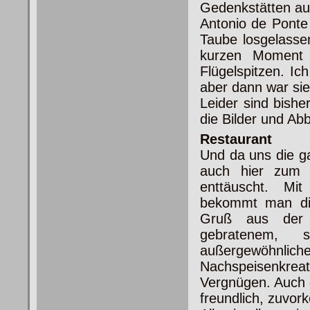
Gedenkstätten au
Antonio de Ponte 
Taube losgelassen
kurzen Moment 
Flügelspitzen. I
aber dann war sie
Leider sind bish
die Bilder und Ab
Restaurant
Und da uns die ga
auch
hier zum M
enttäuscht. Mi
bekommt man di
Gruß aus der
gebratenem, 
außergewöhnl
Nachspeisenkre
Vergnügen. Auch d
freundlich, zuvo