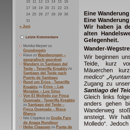
10
11
12
13
14
15
16
17
18
19
20
21
22
23
Eine Wanderung 
24
25
26
27
28
29
30
Eine Wanderung m
31
Wir haben ja de
« Juni
alten Handelswe
Letzte Kommentare
Gelegenheit.
Monika Meyser
zu
Wander-Wegstre
Grundregeln
Wanderungen –
Klaus
zu
Wir beginnen un
geografisch geordnet
Teide, kurz
vor
Wandern in Santiago del
Teide - Teneriffa Kreaktiv
zu
Mäuerchen kurz
Santiago del Teide nach
medico
“ „
Ayuntam
Puerto de Santiago
Rund um Erjos - Teneriffa
Zugang zu unser
Erjos – Las
Kreaktiv
zu
Santiago del Tei
Moradas – Los Silos
Von El Molledo zur Finca
Gleich links fol
Quemada - Teneriffa Kreaktiv
anders gehen bi
Santiago del Teide –
zu
Finca Quemada – Risco
Wanderweg stoß
Blanco
ansteigt. Wir ha
Große Faro
Nils Cöppikus
zu
de Anaga Rundtour
Molledo“. Jedoch
Heike Claassen
Punta de
zu