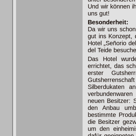
Und wir können i
uns gut!
Besonderheit:
Da wir uns schon
gut ins Konzept,
Hotel „Señorio de
del Teide besuche
Das Hotel wurd
errichtet, das s
erster Gutshe
Gutsherrenschaft
Silberdukaten a
verbundenwaren a
neuen Besitzer: 
den Anbau umb
bestimmte Produk
die Besitzer gez
um den einheimi
dafür geeigneten 