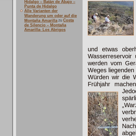
Hidalgo – Batán de Abajo –
Punta de Hidalgo
Alle Varianten der
Wanderung um oder auf die
Costa
Montaña Amarilla
zu
de Silencio – Montaña
Amarilla- Los Abrigos
und etwas oberh
Wasserreservoir
werden vom Gerä
Weges liegenden s
Würden wir die 
Frühjahr machen
Jed
spär
„Wa
verb
verh
Nach
abge