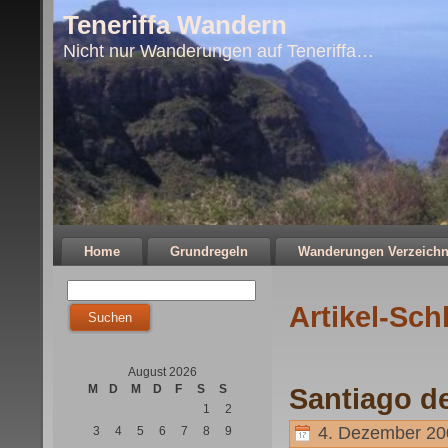
Teneriffa Wandern
Nicht nur Wanderungen auf Teneriffa…
Home
Grundregeln
Wanderungen Verzeichn
Artikel-Sch
August 2026
M
D
M
D
F
S
S
Santiago de
1
2
4. Dezember 20
3
4
5
6
7
8
9