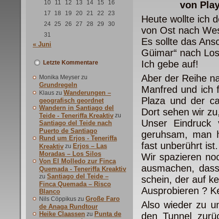
10
11
12
13
14
15
16
von Play
17
18
19
20
21
22
23
Heute wollte ich 
24
25
26
27
28
29
30
von Ost nach Wes
31
Es sollte das An
« Juni
Güimar“ nach Lo
Ich gebe auf!
Letzte Kommentare
Aber der Reihe n
Monika Meyser
zu
Grundregeln
Manfred und ich 
Wanderungen –
Klaus
zu
Plaza und der c
geografisch geordnet
Wandern in Santiago del
Dort sehen wir z
Teide - Teneriffa Kreaktiv
zu
Unser Eindruck 
Santiago del Teide nach
Puerto de Santiago
geruhsam, man h
Rund um Erjos - Teneriffa
fast unberührt ist.
Erjos – Las
Kreaktiv
zu
Moradas – Los Silos
Wir spazieren no
Von El Molledo zur Finca
ausmachen, dass
Quemada - Teneriffa Kreaktiv
Santiago del Teide –
zu
schein, der auf k
Finca Quemada – Risco
Ausprobieren ? Ke
Blanco
Große Faro
Nils Cöppikus
zu
Also wieder zu u
de Anaga Rundtour
Heike Claassen
Punta de
zu
den Tunnel zurü