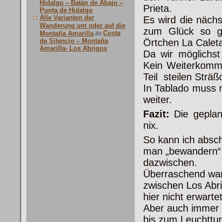
Hidalgo – Batán de Abajo –
Prieta.
Punta de Hidalgo
Alle Varianten der
Es wird die nächs
Wanderung um oder auf die
zum Glück so gu
Costa
Montaña Amarilla
zu
de Silencio – Montaña
Örtchen La Caleta
Amarilla- Los Abrigos
Da wir möglichst
Kein Weiterkomme
Teil steilen Str
In Tablado muss 
weiter.
Fazit:
Die geplan
nix.
So kann ich absc
man „bewandern“ k
dazwischen.
Überraschend war 
zwischen Los Abr
hier nicht erwarte
Aber auch immer 
bis zum Leuchttu