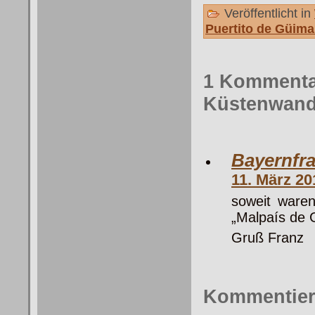
Veröffentlicht in
Puertito de Güima
1 Kommenta
Küstenwand
Bayernfr
11. März 2
soweit ware
„Malpaís de 
Gruß Franz
Kommentie