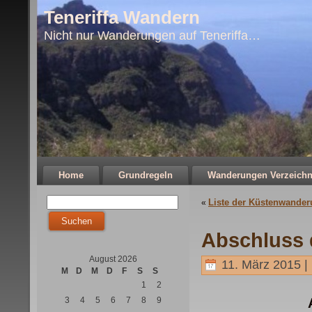
Teneriffa Wandern
Nicht nur Wanderungen auf Teneriffa…
Home
Grundregeln
Wanderungen Verzeichn
Liste der Küstenwande
«
Abschluss
August 2026
11. März 2015 |
M
D
M
D
F
S
S
1
2
3
4
5
6
7
8
9