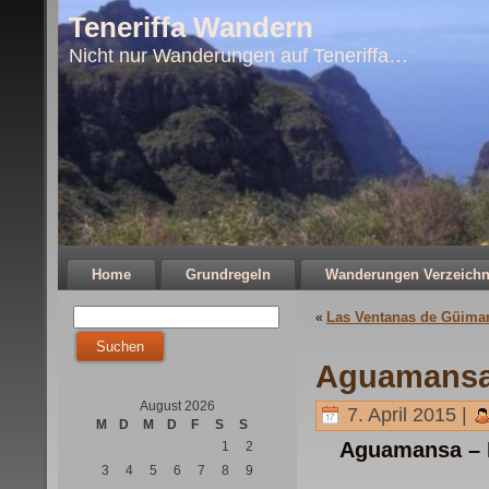
Teneriffa Wandern
Nicht nur Wanderungen auf Teneriffa…
Home
Grundregeln
Wanderungen Verzeichn
Las Ventanas de Güima
«
Aguamansa 
August 2026
7. April 2015 |
M
D
M
D
F
S
S
Aguamansa – P
1
2
3
4
5
6
7
8
9