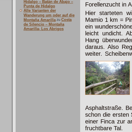
Hidalgo – Batán de Abajo –
Forellenzucht in
Punta de Hidalgo
Alle Varianten der
Hier starteten w
Wanderung um oder auf die
Mamio 1 km = Pino
Costa
Montaña Amarilla
zu
de Silencio – Montaña
ein wunderschöne
Amarilla- Los Abrigos
leicht undicht. 
Hang überwunden,
daraus. Also R
weiter. Scheibenw
Asphaltstraße. 
schon die ersten 
einer Finca zur 
fruchtbare Tal.