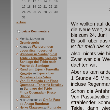
10
11
12
13
14
15
16
17
18
19
20
21
22
23
24
25
26
27
28
29
30
31
« Juni
Wir wollten auf 
die Neue Welt, z
Letzte Kommentare
bis zum 24. Juni
Monika Meyser
zu
Er soll über das
Grundregeln
ist für mich das s
Wanderungen –
Klaus
zu
geografisch geordnet
Also, nichts wie hi
Wandern in Santiago del
Teide - Teneriffa Kreaktiv
zu
Zwar war die Wet
Santiago del Teide nach
dachten wir.
Puerto de Santiago
Rund um Erjos - Teneriffa
Aber es kam ande
Erjos – Las
Kreaktiv
zu
Moradas – Los Silos
1 Stunde 45 Min
Von El Molledo zur Finca
incluse Regenman
Quemada - Teneriffa Kreaktiv
Santiago del Teide –
zu
Schon die Anfah
Finca Quemada – Risco
Von Passatwolken
Blanco
Große Faro
Nils Cöppikus
zu
strahlender Son
de Anaga Rundtour
Teide, dann wie
Heike Claassen
Punta de
zu