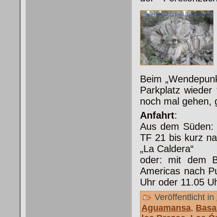
Beim „Wendepunkt“
Parkplatz wieder 
noch mal gehen, g
Anfahrt
:
Aus dem Süden: 
TF 21 bis kurz n
„La Caldera“
oder: mit dem 
Americas nach Pu
Uhr oder 11.05 U
Veröffentlicht in
Aguamansa
,
Basa