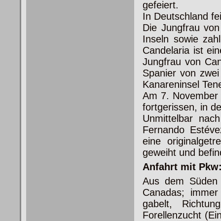
gefeiert.
In Deutschland fe
Die Jungfrau von
Inseln sowie zah
Candelaria ist e
Jungfrau von Can
Spanier von zwei
Kanareninsel Tene
Am 7. November 1
fortgerissen, in 
Unmittelbar nac
Fernando Estéve
eine originalget
geweiht und befind
Anfahrt mit Pkw
Aus dem Süden d
Canadas; immer 
gabelt, Richtu
Forellenzucht (Ei