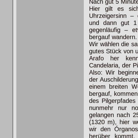
Nach gut 5 Minute
Hier gilt es s
Uhrzeigersinn – 
und dann gut 1
gegenläufig – 
bergauf wandern.
Wir wählen die sa
gutes Stück von
Arafo her ken
Candelaria, der P
Also: Wir beginn
der Auschilderun
einem breiten We
bergauf, kommen 
des Pilgerpfades
nunmehr nur no
gelangen nach 25
(1320 m), hier w
wir den Órgano
herüber
kommt. E