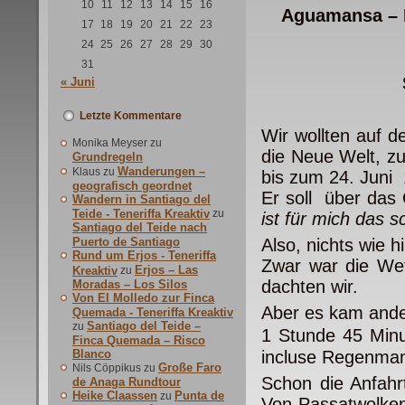
10
11
12
13
14
15
16
Aguamansa – P
17
18
19
20
21
22
23
24
25
26
27
28
29
30
31
« Juni
Letzte Kommentare
Wir wollten auf 
Monika Meyser
zu
die Neue Welt, z
Grundregeln
Wanderungen –
Klaus
zu
bis zum 24. Juni
geografisch geordnet
Er soll über das
Wandern in Santiago del
Teide - Teneriffa Kreaktiv
zu
ist für mich das s
Santiago del Teide nach
Puerto de Santiago
Also, nichts wie hi
Rund um Erjos - Teneriffa
Zwar war die Wet
Erjos – Las
Kreaktiv
zu
dachten wir.
Moradas – Los Silos
Von El Molledo zur Finca
Aber es kam ande
Quemada - Teneriffa Kreaktiv
Santiago del Teide –
zu
1 Stunde 45 Min
Finca Quemada – Risco
Blanco
incluse Regenman
Große Faro
Nils Cöppikus
zu
Schon die Anfah
de Anaga Rundtour
Heike Claassen
Punta de
zu
Von Passatwolken