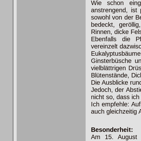
Wie schon eing
anstrengend, ist
sowohl von der Be
bedeckt, gerölli
Rinnen, dicke Fel
Ebenfalls die P
vereinzelt dazwis
Eukalyptusbäume,
Ginsterbüsche un
vielblättrigen Dr
Blütenstände, Dic
Die Ausblicke ru
Jedoch, der Abstie
nicht so, dass ic
Ich empfehle: Au
auch gleichzeitig 
Besonderheit:
Am 15. August w