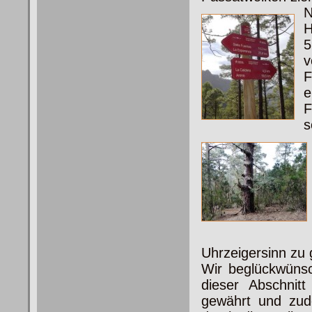
N
H
5
v
F
F
s
Uhrzeigersinn zu
Wir beglückwünsc
dieser Abschnit
gewährt und zud