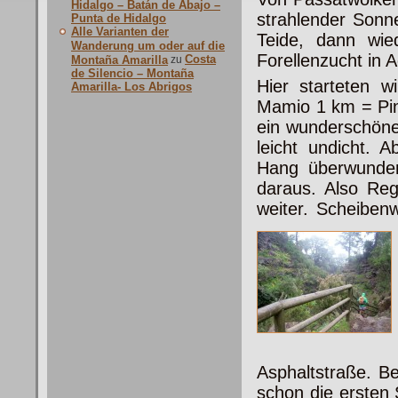
Hidalgo – Batán de Abajo –
strahlender Son
Punta de Hidalgo
Alle Varianten der
Teide, dann wie
Wanderung um oder auf die
Forellenzucht in
Costa
Montaña Amarilla
zu
de Silencio – Montaña
Hier starteten w
Amarilla- Los Abrigos
Mamio 1 km = Pino
ein wunderschöne
leicht undicht. 
Hang überwunden,
daraus. Also R
weiter. Scheibenw
Asphaltstraße. 
schon die ersten 