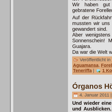
Wir haben gut 
gebratene Forelle
Auf der Rückfahr
mussten wir uns 
gewandert sind.
Aber wenigstens
Sonnenschein! M
Guajara.
Da war die Welt w
Veröffentlicht in
Aguamansa
,
Fore
Teneriffa
|
1 K
Órganos H
4. Januar 2011 
Und wieder ein
und Ausblicken