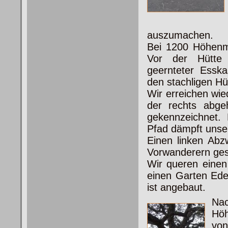
auszumachen.
Bei 1200 Höhenme
Vor
der Hütte 
geernteter Esska
den stachligen Hü
Wir erreichen wie
der rechts abg
gekennzeichnet. 
Pfad dämpft unser
Einen linken Abz
Vorwanderern ges
Wir queren einen
einen Garten Eden
ist angebaut.
Nac
Höh
von