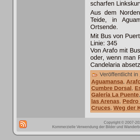
scharfen Linkskur
Aus dem Norden
Teide, in Aguam
Ortsende.
Mit Bus von Puer
Linie: 345
Von Arafo mit Bus
oder, wenn man R
Candelaria abset
Veröffentlicht in
Aguamansa
,
Araf
Cumbre Dorsal
,
E
Galería La Puente
las Arenas
,
Pedro 
Cruces
,
Weg der 
Copyright © 2007-202
Kommerzielle Verwendung der Bilder und Wanderbes