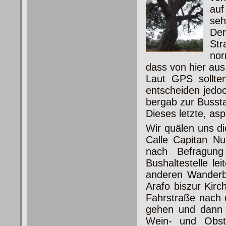
auf
seh
Der
Str
nor
dass von hier aus
Laut GPS sollte
entscheiden jedo
bergab zur Bussta
Dieses letzte, asp
Wir quälen uns di
Calle Capitan Nu
nach Befragung
Bushaltestelle l
anderen Wanderb
Arafo biszur Kir
Fahrstraße nach
gehen und dann 
Wein- und Obstt