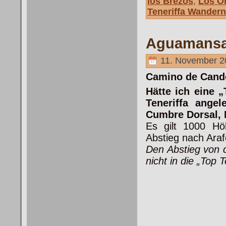
los Brezos
,
Los Ó
Teneriffa Wandern
Aguamansa
11. November 2
Camino de Cande
Hätte ich eine 
Teneriffa ange
Cumbre Dorsal, 
Es gilt 1000 H
Abstieg nach Araf
Den Abstieg von d
nicht in die „Top