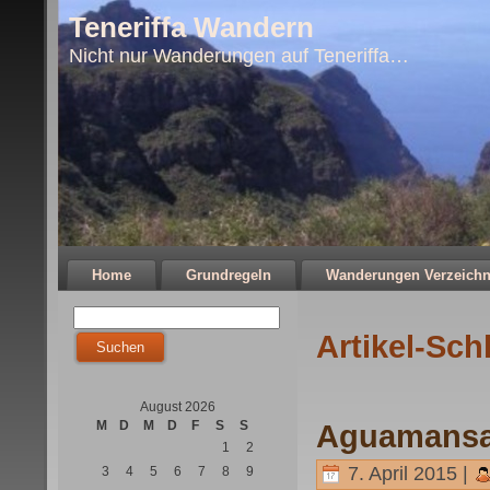
Teneriffa Wandern
Nicht nur Wanderungen auf Teneriffa…
Home
Grundregeln
Wanderungen Verzeichn
Artikel-Sch
August 2026
M
D
M
D
F
S
S
Aguamansa 
1
2
7. April 2015 |
3
4
5
6
7
8
9