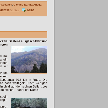
Aguamansa
,
Camino Natura Anaga
,
derweg GR131
|
Keine
cken. Bestens ausgeschildert und
önsten
0 m),
a ein
 geben
d wir
ein um
ersen
 Esperanza 30,6 km in Frage. Die
iche noch weiß-gelb. Nach wenigen
zschild auf der rechten Seite: „Los
gelpfeifen – daher der Name.
st ein
ufig –
nserer