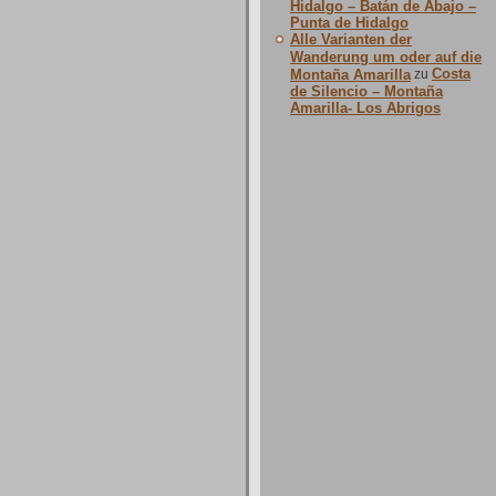
Hidalgo – Batán de Abajo –
Punta de Hidalgo
Alle Varianten der
Wanderung um oder auf die
Costa
Montaña Amarilla
zu
de Silencio – Montaña
Amarilla- Los Abrigos