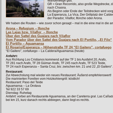
Wanderwege gibt.
GR = Gran Recorrido, also große Wegstrecke, 
nach Chasna.
Als Beginn oder Ende der Teilstrecken wird vor
La Esperanza, La Vica, Der Grillplatz der Calder
der Parador, Vilaflor, Ifonche oder Arona.
Wir haben die Routen – wie zuvor schon gesagt – mal in die eine mal in die 
Arona – Refugium – Ifonche
Las Lajas bzw. Vilaflor – Ifonche
Über den Sattel des Guajara nach Vilaflor
Vom Parador über den Sattel des Guajara nach El Portillo, „El Filo“
El Portillo – Aguamansa
El Rosario/Esperanza – Höhenstraße TF 24 “El Gaitero”, cortafuego
“El Gaitero”, cortafuego – La Caldera/Aguamansa (heute)
Anfahrt:
Aus Richtung Los Cristianos kommend auf der TF 1 bis Ausfahrt 20, Arafo,
TF 281 nach Arafo, TF 28 Güimar-Arafo, TF 245 nach Arafo, TF 523 Teide,
TF 24 nach Esperanza – Santa Cruz, bis: zwischen km. 21 und 22 „El Gaitero“.
Restaurant:
Zur Abwechslung mal wieder ein neues Restaurant: Äußerst empfehlenswert!
Die marinierten Forellen vom Holzkohlengrill: köstlich!
Restaurant: Paso del Teide
Aguamansa – La Orotava
Tel 922 33 57 69
Dienstag: Ruhetag
Anfahrt: vorbei am Restaurante Aguamansa, an der Careterra gral. Las Cañad
bei km 15, kurz danach rechts abbiegen, dann liegt es rechts.