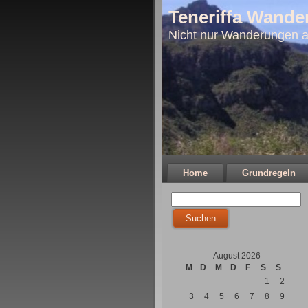
Teneriffa Wande
Nicht nur Wanderungen a
Home
Grundregeln
August 2026
M
D
M
D
F
S
S
1
2
3
4
5
6
7
8
9