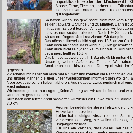
augenblicklich wieder der Märchenwald. Kie
Moose, Farne, Flechten, Lorbeer- und Erikabäu
Der Schritt wird durch die dicke Kiefernnadels
gut abgefedert.
So hatten wir es uns gewünscht, sieht man vom Reg
es geht abwärts. 1 Stunde und 20 Minuten. Dann ist S
mit Lustig. Es geht bergauf. All das was, wir bergab g
heißt es nun wieder aufsteigen. Nach 1 ½ Stunden 
wir unsere Regenmäntel ausziehen. Wir dampfen!
Das nächste Hinweisschild sagt uns: 13,6 km zur Cald
Kann doch nicht sein, dass wir nur 1, 2 km geschafft h
Kann auch nicht sein, denn kaum sind wir 15 Minuten 
gegangen, heißt es 10,8 km.
Das klingt glaubwürdiger: In 1 Stunde 45 Minunten 4 k
Unsere gewohnte Apfelpause fällt aus. Wir haben 
Ambitionen uns hinzusetzen. Der Apfel wird im 
gegessen.
Zwischendurch hatten wir auch mal ein Netz und konnten die Nachrichten, die
uns unsere Männer, die über unser Weiterkommen informiert sein wollten, a
Mobilbox gesprochen haben, abhören. Auch klappte zwischendurch mal eine
Verständigung.
Wir konnten jedoch nur sagen: „Keine Ahnung wo wir uns befinden und wie
wir noch zu gehen haben.“
Kurz nach dem letzten Anruf passierten wir wieder ein Hinweisschild: Caldera
7,0 km.
Aeonien besiedeln die steilen Felswände und kri
Holzgeländer gesichert.
Leider hat in einigen Abschnitten der Sturm
versperren den Weg, sie
wollen überstiege
umgangen werden.
Für uns ein Zeichen, dass dieser Teil des 
Wanderweges nicht sehr häufig begangen wird