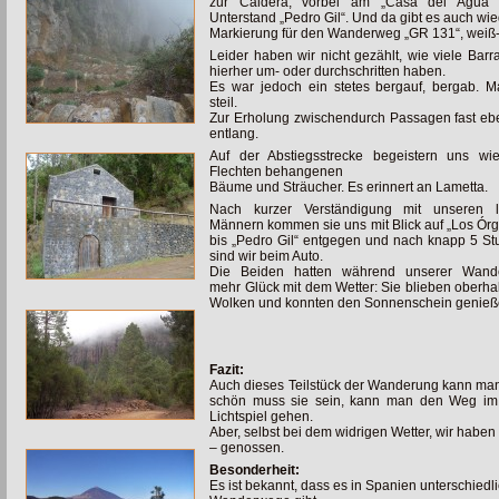
zur
Caldera, vorbei am „Casa del Agu
Unterstand „Pedro Gil“. Und da gibt es auch wie
Markierung für den Wanderweg „GR 131“, weiß-
Leider haben wir nicht gezählt, wie viele Barr
hierher um- oder durchschritten haben.
Es war jedoch ein stetes bergauf, bergab. Ma
steil.
Zur Erholung zwischendurch Passagen fast e
entlang.
Auf der Abstiegsstrecke begeistern uns wi
Flechten behangenen
Bäume und Sträucher. Es erinnert an Lametta.
Nach kurzer Verständigung mit unseren l
Männern kommen sie uns mit Blick auf „Los Ór
bis „Pedro Gil“ entgegen und nach knapp 5 S
sind wir beim Auto.
Die Beiden hatten während unserer Wand
mehr Glück mit dem Wetter: Sie blieben oberha
Wolken und konnten den Sonnenschein genieß
Fazit:
Auch dieses Teilstück der Wanderung kann ma
schön muss sie sein, kann man den Weg im 
Lichtspiel gehen.
Aber, selbst bei dem widrigen Wetter, wir habe
– genossen.
Besonderheit:
Es ist bekannt, dass es in Spanien unterschiedl