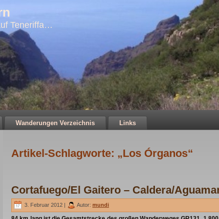
rn
uf Teneriffa…
Wanderungen Verzeichnis
Links
Artikel-Schlagworte: „Los Órganos“
Cortafuego/El Gaitero – Caldera/Aguama
3. Februar 2012 |
Autor:
mundi
84 km lang ist die Gesamtstrecke des großen Wanderweges GR131, 1.800 