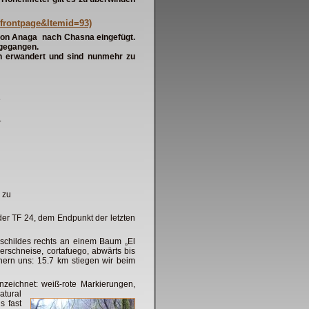
frontpage&Itemid=93)
von
Anaga nach Chasna eingefügt.
gegangen.
en
erwandert und sind nunmehr zu
e
.
 zu
er TF 24, dem Endpunkt der letzten
childes rechts an
einem Baum „El
uerschneise, cortafuego, abwärts bis
nern uns: 15.7 km stiegen wir beim
zeichnet: weiß-rote Markierungen,
tural
 fast