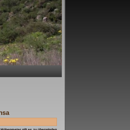
nsa
Höhenmeter gilt es zu überwinden