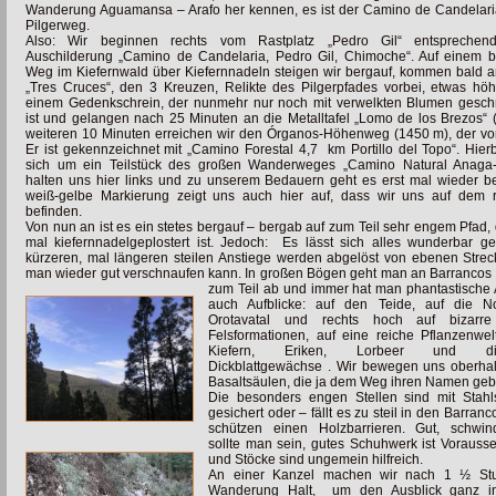
Wanderung Aguamansa – Arafo her kennen, es ist der Camino de Candelari
Pilgerweg.
Also: Wir beginnen rechts vom Rastplatz „Pedro Gil“ entsprechen
Auschilderung „Camino de Candelaria, Pedro Gil, Chimoche“. Auf einem b
Weg im Kiefernwald über Kiefernnadeln steigen wir bergauf, kommen bald 
„Tres Cruces“, den 3 Kreuzen, Relikte des Pilgerpfades vorbei, etwas hö
einem Gedenkschrein, der nunmehr nur noch mit verwelkten Blumen gesc
ist und gelangen nach 25 Minuten an die Metalltafel „Lomo de los Brezos“ 
weiteren 10 Minuten erreichen wir den Órganos-Höhenweg (1450 m), der 
Er ist gekennzeichnet mit „Camino Forestal 4,7 km Portillo del Topo“. Hier
sich um ein Teilstück des großen Wanderweges „Camino Natural Anaga-
halten uns hier links und zu unserem Bedauern geht es erst mal wieder b
weiß-gelbe Markierung zeigt uns auch hier auf, dass wir uns auf dem 
befinden.
Von nun an ist es ein stetes bergauf – bergab auf zum Teil sehr engem Pfad, d
mal kiefernnadelgeplostert ist. Jedoch: Es lässt sich alles wunderbar g
kürzeren, mal längeren steilen Anstiege werden abgelöst von ebenen Strec
man wieder gut verschnaufen kann. In großen Bögen geht man an Barrancos 
zum Teil ab und immer hat man phantastische 
auch Aufblicke: auf den Teide, auf die No
Orotavatal und rechts hoch auf
bizarr
Felsformationen, auf eine reiche Pflanzenwel
Kiefern, Eriken, Lorbeer und div
Dickblattgewächse . Wir bewegen uns oberha
Basaltsäulen, die ja dem Weg ihren Namen geb
Die besonders engen Stellen sind mit Stahl
gesichert oder – fällt es zu steil in den Barranc
schützen einen Holzbarrieren. Gut, schwind
sollte man sein, gutes Schuhwerk ist Vorauss
und Stöcke sind ungemein hilfreich.
An einer Kanzel machen wir nach 1 ½ St
Wanderung Halt, um
den Ausblick ganz i