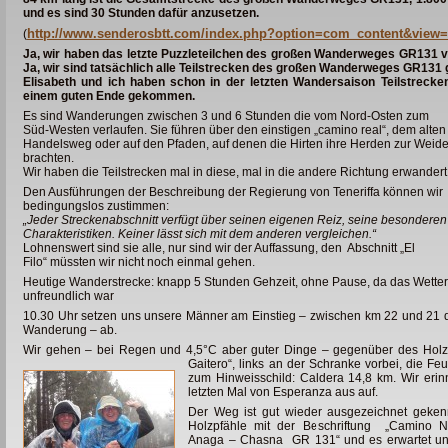
und es sind 30 Stunden dafür anzusetzen.
http://www.senderosbtt.com/index.php?option=com_content&view=
(
Ja, wir haben das letzte Puzzleteilchen des großen Wanderweges GR131 
Ja, wir sind tatsächlich alle Teilstrecken des
großen Wanderweges GR131 
Elisabeth und ich haben schon in der letzten Wandersaison Teilstreck
einem guten Ende gekommen.
Es sind Wanderungen zwischen 3 und 6 Stunden die vom Nord-Osten zum
Süd-Westen verlaufen. Sie führen über den einstigen „camino real“, dem alten
Handelsweg oder auf den Pfaden, auf denen die Hirten ihre Herden zur Weid
brachten.
Wir haben die Teilstrecken mal in diese, mal in die andere Richtung erwandert
Den Ausführungen der Beschreibung der Regierung von Teneriffa können wir
bedingungslos zustimmen:
„Jeder Streckenabschnitt verfügt über seinen eigenen Reiz, seine besonderen
Charakteristiken. Keiner lässt sich mit dem anderen vergleichen.“
Lohnenswert sind sie alle, nur sind wir der Auffassung, den Abschnitt „El
Filo“ müssten wir nicht noch einmal gehen.
Heutige Wanderstrecke: knapp 5 Stunden Gehzeit, ohne Pause, da das Wetter
unfreundlich war
10.30 Uhr setzen uns unsere Männer am Einstieg – zwischen km 22 und 21 d
Wanderung – ab.
Wir gehen – bei Regen und 4,5°C aber guter Dinge – gegenüber des Holzs
Gaitero“, links an der Schranke vorbei, die Fe
zum Hinweisschild: Caldera 14,8 km. Wir erin
letzten Mal von Esperanza aus auf.
Der Weg ist gut wieder ausgezeichnet gekenn
Holzpfähle mit der Beschriftung „Camino Na
Anaga – Chasna GR 131“ und es erwartet uns