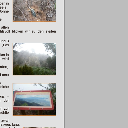
ber in
eele.
Sonne
ie
alten
tsvoll blicken wir zu den steilen
rund 3
 „Los
2 km
in
r wird
ürden,
 Lomo
s.
elche
ens –
n der
km zur
höhlte
 zwar
rstweg, lang,