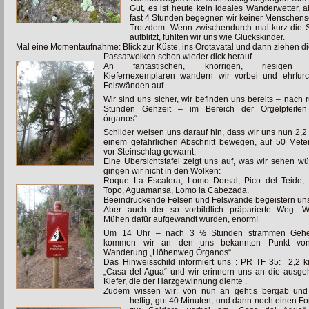
Gut, es ist heute kein ideales Wanderwetter, a
fast 4 Stunden begegnen wir keiner Menschens
Trotzdem: Wenn zwischendurch mal kurz die 
aufblitzt, fühlten wir uns wie Glückskinder.
Mal eine Momentaufnahme: Blick zur Küste, ins Orotavatal und dann ziehen d
Passatwolken schon wieder dick herauf.
An fantastischen, knorrigen, riesigen 
Kiefernexemplaren wandern wir vorbei und ehrfurch
Felswänden auf.
Wir sind uns sicher, wir befinden uns bereits – nach 
Stunden Gehzeit – im Bereich der Orgelpfeifen
órganos“.
Schilder weisen uns darauf hin, dass wir uns nun 2,
einem gefährlichen Abschnitt bewegen, auf 50 Mete
vor Steinschlag gewarnt.
Eine Übersichtstafel zeigt uns auf, was wir sehen w
gingen wir nicht in den Wolken:
Roque La Escalera, Lomo Dorsal, Pico del Teide,
Topo, Aguamansa, Lomo la Cabezada.
Beeindruckende Felsen und Felswände begeistern un
Aber auch der so vorbildlich präparierte Weg. W
Mühen dafür aufgewandt wurden, enorm!
Um 14 Uhr – nach 3 ½ Stunden strammen Geh
kommen wir an den uns bekannten Punkt vo
Wanderung „Höhenweg Órganos“.
Das Hinweisschild informiert uns : PR TF 35: 2,2 
„Casa del Agua“ und wir erinnern uns an die ausge
Kiefer, die der Harzgewinnung diente .
Zudem wissen wir: von nun an geht’s bergab und
heftig, gut 40 Minuten, und dann noch einen Fo