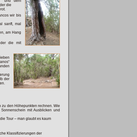
a“ und dem
der die
rot.
ancos wir bis
l sanft, mal
ben, am Hang
eder die mit
ieben
ganos“
tunden
erung
lb der
en.
n zu den Höhepunkten rechnen. Wie
Sonnenschein mit Ausblicken und
n die Tour – man glaubt es kaum
iche Klassifizierungen der