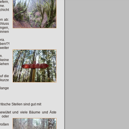
fern,
me.
chicht
en ab:
chluss
ingen,
können
era.
aben!?!
weiter
m.
keine
Gehen
uf die
 kurze
 lange
tische Stellen sind gut mit
 gewütet und viele Bäume und Äste
n oder
großen
.