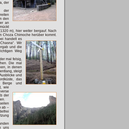
a, der
d der
reiten
an den
her an
hmückt
(1320 m), hier weiter bergauf. Nach
von Choza Chimoche herüber
kommt.
bei handelt es
Chasna“. Wir
ergab und die
richtigen Weg
er mal felsig,
ehen. Die mal
ken, in denen
entlang,
steigt
Ausblicke und
rdküste, das
e Berge und
t, wie
erse
lb der
en.
seilen
o ab –
elfrei
etzung
unden
n uns