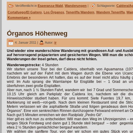
Veröffentlicht in
Esperanza-Wald
,
Wanderungen
|
Schlagworte:
Caldera/
Cortafuego/El Gaitero
,
Los Órganos
,
Teneriffa Wandern
,
Wandern Teneriffa
,
Wan
Kommentare »
Órganos Höhenweg
4. Januar 2011 |
Autor:
ir
Und wieder eine wunderschöne Wanderung mit grandiosen Auf- und Ausbli
auf
hervorragend präparierten und gesicherten Wegen. Will man die sch
Wanderungen der Insel gehen, darf diese nicht fehlen.
Wanderwegstrecke:
4 Stunden
Wir starten unsere Tour bei der Caldera, oberhalb von Aguamansa (107
nachdem wir auf der Fahrt mit dem Wagen durch die Ebene von Ucanc
Erlebnis der besonderen Art hatten, das es auf der Insel nicht allzu häufig
wird: Im Auto sprang die Warnlampe für Eisglätte bei – 1 Grad an un
überfuhren zwei große Eisplatten.
Aber nun, nach 1 ½ Stunden Fahrt, wandern wir bei 7 Grad und Sonnensch
10.15 Uhr gleich am Parkplatz der Caldera los, nachdem wir die div
Hinweisschilder studiert haben. Für uns kommt: Siete Fuentes 19,7 km,
Markierung ist weiß—rot-gelb. Nach dem kleinen Restaurant sind die Str
Metern verlassen wir die asphaltierte Straße und folgen geradeaus dem Hol
Órganos“. Eine von senkrechten Rinnen durchzogene Felswand erinnert an Or
Nach gut 5 Minuten erreichen wir den Rastplatz „Pedro Gil“.
Hier gilt es sich nun zu entscheiden: Will man den Weg im
Uhrzeigersinn – er
langes Stück Forstweg und dann gut 1 Stunde steil bergauf – oder gegenlä
etwa 2 ½ Stunden gemächlicher bergauf wandern.
Wir wählen die sanftere Tour, von der wir schon ein gutes Stück von u