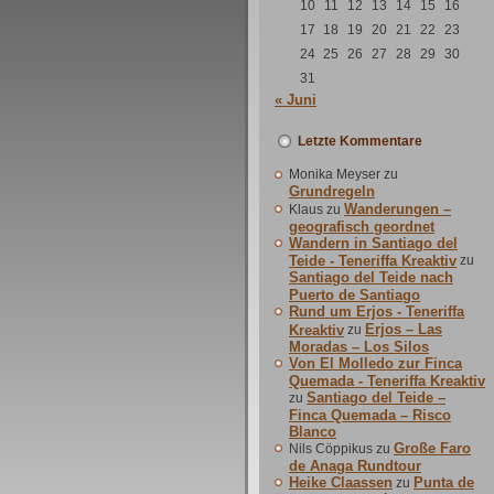
10
11
12
13
14
15
16
17
18
19
20
21
22
23
24
25
26
27
28
29
30
31
« Juni
Letzte Kommentare
Monika Meyser
zu
Grundregeln
Wanderungen –
Klaus
zu
geografisch geordnet
Wandern in Santiago del
Teide - Teneriffa Kreaktiv
zu
Santiago del Teide nach
Puerto de Santiago
Rund um Erjos - Teneriffa
Erjos – Las
Kreaktiv
zu
Moradas – Los Silos
Von El Molledo zur Finca
Quemada - Teneriffa Kreaktiv
Santiago del Teide –
zu
Finca Quemada – Risco
Blanco
Große Faro
Nils Cöppikus
zu
de Anaga Rundtour
Heike Claassen
Punta de
zu