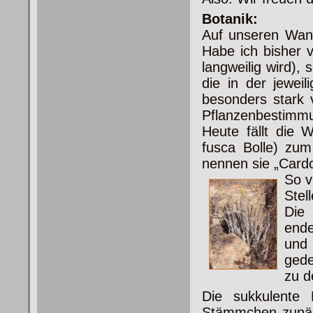
Botanik:
Auf unseren Wand
Habe ich bisher v
langweilig wird), 
die in der jewei
besonders stark 
Pflanzenbestimmu
Heute fällt die 
fusca Bolle) zum
nennen sie „Cardo
So v
Stel
Die
end
und 
gede
zu d
Die sukkulente P
Stämmchen zunäch