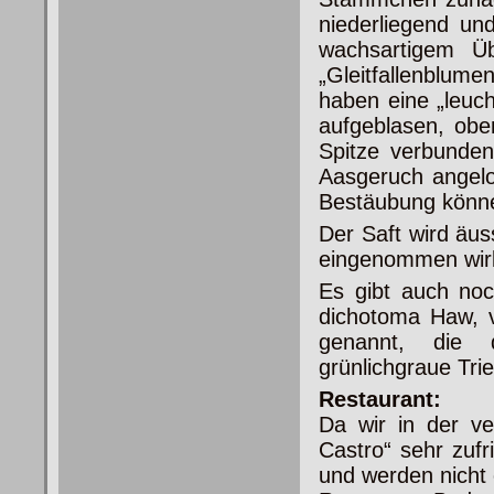
niederliegend un
wachsartigem Ü
„Gleitfallenblume
haben eine „leuch
aufgeblasen, oben
Spitze verbunden
Aasgeruch angeloc
Bestäubung könne
Der Saft wird äus
eingenommen wirkt
Es gibt auch noc
dichotoma Haw, v
genannt, die d
grünlichgraue Trie
Restaurant:
Da wir in der v
Castro“ sehr zufr
und werden nicht 