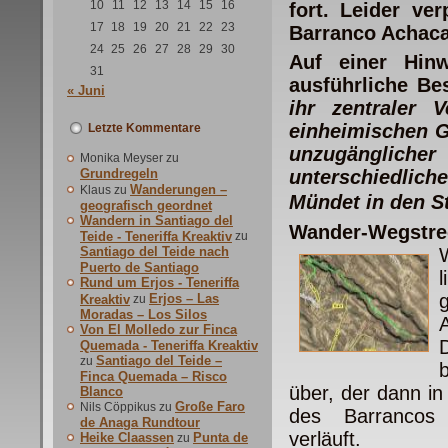
10
11
12
13
14
15
16
fort. Leider ve
17
18
19
20
21
22
23
Barranco Achaca
24
25
26
27
28
29
30
Auf einer Hinw
31
ausführliche Be
« Juni
ihr zentraler 
einheimischen 
Letzte Kommentare
unzugänglicher 
Monika Meyser
zu
Grundregeln
unterschiedlic
Wanderungen –
Klaus
zu
Mündet in den S
geografisch geordnet
Wandern in Santiago del
Wander-Wegstre
Teide - Teneriffa Kreaktiv
zu
Santiago del Teide nach
Puerto de Santiago
Rund um Erjos - Teneriffa
Erjos – Las
Kreaktiv
zu
Moradas – Los Silos
Von El Molledo zur Finca
Quemada - Teneriffa Kreaktiv
Santiago del Teide –
zu
Finca Quemada – Risco
über, der dann in
Blanco
Große Faro
Nils Cöppikus
zu
des Barrancos 
de Anaga Rundtour
verläuft.
Heike Claassen
Punta de
zu