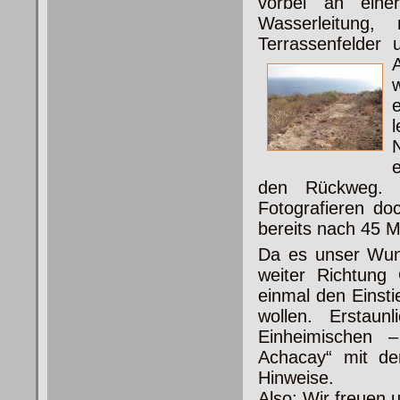
vorbei an eine
Wasserleitung,
Terrassenfelder 
den Rückweg. O
Fotografieren do
bereits nach 45 
Da es unser Wuns
weiter Richtung
einmal den Einst
wollen. Erstau
Einheimischen –
Achacay“ mit de
Hinweise.
Also: Wir freuen 