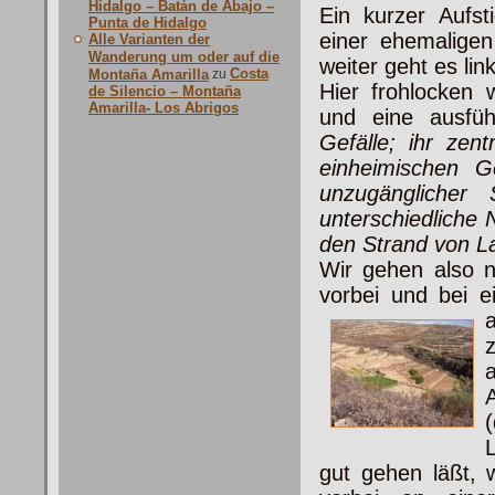
Hidalgo – Batán de Abajo –
Ein kurzer Aufs
Punta de Hidalgo
einer ehemaligen
Alle Varianten der
Wanderung um oder auf die
weiter geht es lin
Costa
Montaña Amarilla
zu
Hier frohlocken 
de Silencio – Montaña
Amarilla- Los Abrigos
und eine ausfüh
Gefälle; ihr zent
einheimischen 
unzugänglicher 
unterschiedliche
den Strand von La
Wir gehen also n
vorbei und bei e
a
gut gehen läßt, 