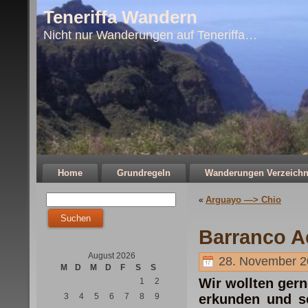
Teneriffa Wandern
Nicht nur Wanderungen auf Teneriffa…
Home
Grundregeln
Wanderungen Verzeichn
Arguayo —> Chio
«
Barranco A
August 2026
28. November 2
M
D
M
D
F
S
S
Wir wollten gern
1
2
3
4
5
6
7
8
9
erkunden und s