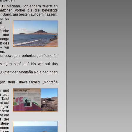
nt werden
 El Médano. Schlendern zuerst an
ftchen vorbei bis die befestigte
r Sand, am besten auf dem
nassen.
untes
t.
ges.
üsche
h und
wenige
lt des
– wir
ten.
hier bewegen, beherbergen “eine für
igen sanft auf, bis wir auf das
n „Gipfel“ der Montaña Roja beginnen
lgen dem Hinweisschild „Montaña
r und
 auf.
Tafel
nd auf
negro“
r sehr
he die
zt der
tein-
einen
üssen