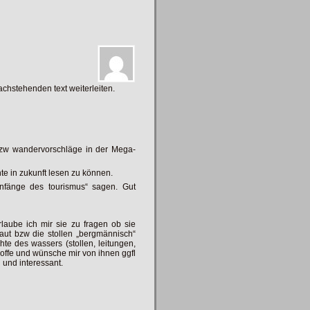
chstehenden text weiterleiten.
 bzw wandervorschläge in der Mega-
hte in zukunft lesen zu können.
anfänge des tourismus“ sagen. Gut
laube ich mir sie zu fragen ob sie
baut bzw die stollen „bergmännisch“
te des wassers (stollen, leitungen,
hoffe und wünsche mir von ihnen ggfl
 und interessant.