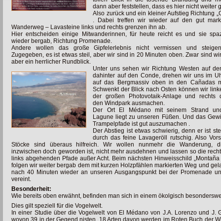
dann aber feststellen, dass es hier nicht weiter 
Also zurück und ein kleiner Aufstieg Richtung „G
. Dabei treffen wir wieder auf den gut mark
Wanderweg – Lavasteine links und rechts grenzen ihn ab.
Hier entscheiden einige Mitwanderinnen, für heute reicht es und sie spa
wieder bergab, Richtung Promenade.
Andere wollen das große Gipfelerlebnis nicht vermissen und steigen
Zugegeben, es ist etwas steil, aber wir sind in 20 Minuten oben. Zwar sind wi
aber ein herrlicher Rundblick.
Unter uns sehen wir Richtung Westen auf d
dahinter auf den Conde, drehen wir uns im Uhr
auf das Bergmassiv oben in den Cañadas mi
Schwenkt der Blick nach Osten können wir link
der großen Photovotaik-Anlage und rechts 
den Windpark ausmachen.
Der Ort El Médano mit seinem Strand un
Lagune liegt zu unseren Füßen. Und das Gewi
Trampelpfade ist gut auszumachen .
Der Abstieg ist etwas schwierig, denn er ist ste
durch das feine Lavageröll rutschig. Also Vors
Stöcke sind überaus hilfreich. Wir wollen nunmehr die Wanderung, d
inzwischen doch geworden ist, nicht mehr ausdehnen und lassen so die rech
links abgehenden Pfade außer Acht. Beim nächsten Hinweisschild „Montaña
folgen wir weiter bergab dem mit kurzen Holzpfählen markierten Weg und ge
nach 40 Minuten wieder an unseren Ausgangspunkt bei der Promenade un
vereint.
Besonderheit:
Wie bereits oben erwähnt, befinden man sich in einem ökolgisch besonderswer
Dies gilt speziell für die Vogelwelt.
In einer Studie über die Vogelwelt von El Médano von J.A. Lorenzo und J. 
wovon 39 in der Gegend nisten. 18 Arten davon werden im Roten Buch der Wir