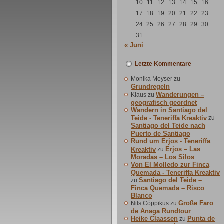
10
11
12
13
14
15
16
17
18
19
20
21
22
23
24
25
26
27
28
29
30
31
« Juni
Letzte Kommentare
Monika Meyser
zu
Grundregeln
Wanderungen –
Klaus
zu
geografisch geordnet
Wandern in Santiago del
Teide - Teneriffa Kreaktiv
zu
Santiago del Teide nach
Puerto de Santiago
Rund um Erjos - Teneriffa
Erjos – Las
Kreaktiv
zu
Moradas – Los Silos
Von El Molledo zur Finca
Quemada - Teneriffa Kreaktiv
Santiago del Teide –
zu
Finca Quemada – Risco
Blanco
Große Faro
Nils Cöppikus
zu
de Anaga Rundtour
Heike Claassen
Punta de
zu