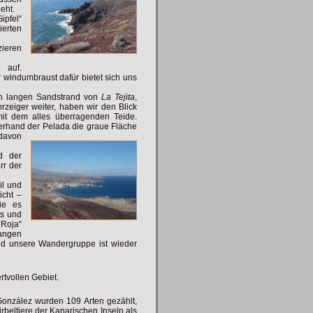
geht.
ipfel“
ierten
zieren
 auf.
r windumbraust dafür bietet sich uns
en langen Sandstrand von
La Tejita
,
zeiger weiter, haben wir den Blick
t dem alles überragenden Teide.
erhand der Pelada die graue
Fläche
davon
d der
rr der
il und
icht –
ie es
ts und
 Roja“
langen
d unsere Wandergruppe ist wieder
tvollen Gebiet.
González wurden 109 Arten gezählt,
beltiere der Kanarischen Inseln als