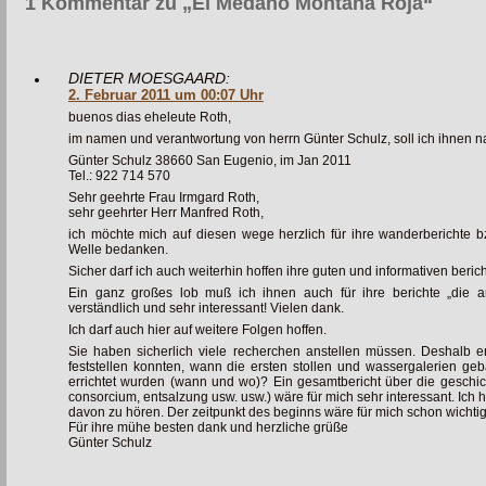
1 Kommentar zu „El Médano Montaña Roja“
DIETER MOESGAARD:
2. Februar 2011 um 00:07 Uhr
buenos dias eheleute Roth,
im namen und verantwortung von herrn Günter Schulz, soll ich ihnen na
Günter Schulz 38660 San Eugenio, im Jan 2011
Tel.: 922 714 570
Sehr geehrte Frau Irmgard Roth,
sehr geehrter Herr Manfred Roth,
ich möchte mich auf diesen wege herzlich für ihre wanderberichte
Welle bedanken.
Sicher darf ich auch weiterhin hoffen ihre guten und informativen beric
Ein ganz großes lob muß ich ihnen auch für ihre berichte „die 
verständlich und sehr interessant! Vielen dank.
Ich darf auch hier auf weitere Folgen hoffen.
Sie haben sicherlich viele recherchen anstellen müssen. Deshalb er
feststellen konnten, wann die ersten stollen und wassergalerien ge
errichtet wurden (wann und wo)? Ein gesamtbericht über die geschich
consorcium, entsalzung usw. usw.) wäre für mich sehr interessant. Ich 
davon zu hören. Der zeitpunkt des beginns wäre für mich schon wichtig
Für ihre mühe besten dank und herzliche grüße
Günter Schulz