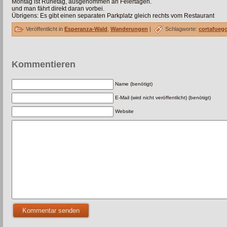
Montag ist Ruhetag, ausgenommen an Feiertagen.
und man fährt direkt daran vorbei.
Übrigens: Es gibt einen separaten Parkplatz gleich rechts vom Restaurant
Veröffentlicht in
Esperanza-Wald
,
Wanderungen
|
Schlagworte:
cortafueg
Kommentieren
Name (benötigt)
E-Mail (wird nicht veröffentlicht) (benötigt)
Website