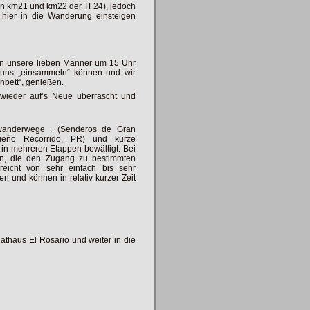
en km21 und km22 der TF24), jedoch
 hier in die Wanderung einsteigen
ren unsere lieben Männer um 15 Uhr
e uns „einsammeln“ können und wir
nbett“, genießen.
 wieder auf’s Neue überrascht und
wanderwege . (Senderos de Gran
queño Recorrido, PR) und kurze
n mehreren Etappen bewältigt. Bei
en, die den Zugang zu bestimmten
reicht von sehr einfach bis sehr
n und können in relativ kurzer Zeit
athaus El Rosario und weiter in die