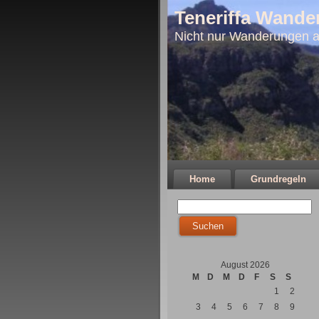
Teneriffa Wande
Nicht nur Wanderungen a
Home
Grundregeln
August 2026
M
D
M
D
F
S
S
1
2
3
4
5
6
7
8
9