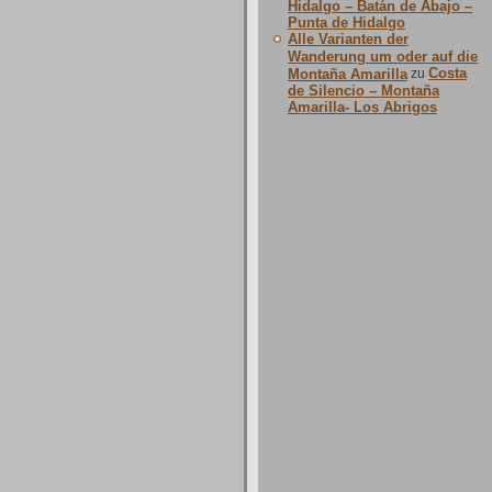
Hidalgo – Batán de Abajo –
Punta de Hidalgo
Alle Varianten der
Wanderung um oder auf die
Costa
Montaña Amarilla
zu
de Silencio – Montaña
Amarilla- Los Abrigos