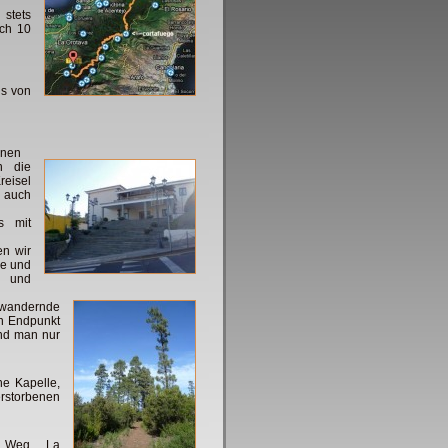
 stets
ich 10
us von
einen
n die
eisel
n auch
s mit
en wir
me und
n und
 wandernde
en Endpunkt
und man nur
ne Kapelle,
rstorbenen
m Weg, La