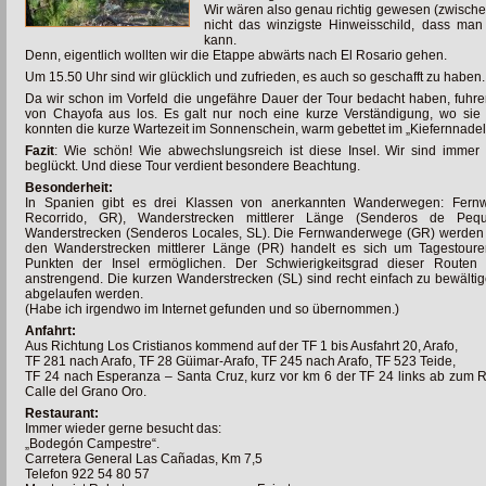
Wir wären also genau richtig gewesen (zwisch
nicht das winzigste Hinweisschild, dass man
kann.
Denn, eigentlich wollten wir die Etappe abwärts nach El Rosario gehen.
Um 15.50 Uhr sind wir glücklich und zufrieden, es auch so geschafft zu haben.
Da wir schon im Vorfeld die ungefähre Dauer der Tour bedacht haben, fuh
von Chayofa aus los. Es galt nur noch eine kurze Verständigung, wo si
konnten die kurze Wartezeit im Sonnenschein, warm gebettet im „Kiefernnadel
Fazit
: Wie schön! Wie abwechslungsreich ist diese Insel. Wir sind immer
beglückt. Und diese Tour verdient besondere Beachtung.
Besonderheit:
In Spanien gibt es drei Klassen von anerkannten Wanderwegen: Fern
Recorrido, GR), Wanderstrecken mittlerer Länge (Senderos de Pe
Wanderstrecken (Senderos Locales, SL). Die Fernwanderwege (GR) werden i
den Wanderstrecken mittlerer Länge (PR) handelt es sich um Tagestour
Punkten der Insel ermöglichen. Der Schwierigkeitsgrad dieser Routen 
anstrengend. Die kurzen Wanderstrecken (SL) sind recht einfach zu bewältige
abgelaufen werden.
(Habe ich irgendwo im Internet gefunden und so übernommen.)
Anfahrt:
Aus Richtung Los Cristianos kommend auf der TF 1 bis Ausfahrt 20, Arafo,
TF 281 nach Arafo, TF 28 Güimar-Arafo, TF 245 nach Arafo, TF 523 Teide,
TF 24 nach Esperanza – Santa Cruz, kurz vor km 6 der TF 24 links ab zum R
Calle del Grano Oro.
Restaurant:
Immer wieder gerne besucht das:
„Bodegón Campestre“.
Carretera General Las Cañadas, Km 7,5
Telefon 922 54 80 57