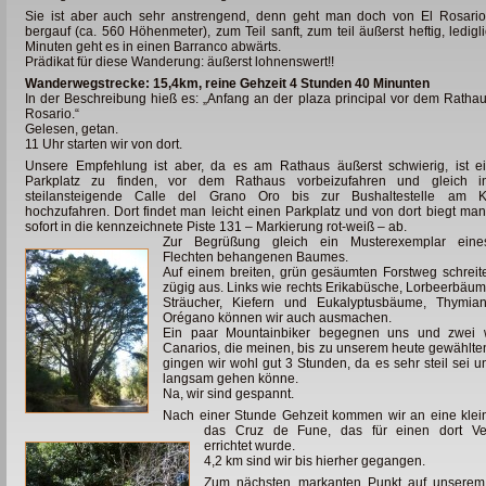
Sie ist aber auch sehr anstrengend, denn geht man doch von El Rosario
bergauf (ca. 560 Höhenmeter), zum Teil sanft, zum teil äußerst heftig, ledigl
Minuten geht es in einen Barranco abwärts.
Prädikat für diese Wanderung: äußerst lohnenswert!!
Wanderwegstrecke: 15,4km, reine Gehzeit 4 Stunden 40 Minunten
In der Beschreibung hieß es: „Anfang an der plaza principal vor dem Ratha
Rosario.“
Gelesen, getan.
11 Uhr starten wir von dort.
Unsere Empfehlung ist aber, da es am Rathaus äußerst schwierig, ist 
Parkplatz zu finden, vor dem Rathaus vorbeizufahren und gleich i
steilansteigende Calle del Grano Oro bis zur Bushaltestelle am Kr
hochzufahren. Dort findet man leicht einen Parkplatz und von dort biegt ma
sofort in die kennzeichnete Piste 131 – Markierung rot-weiß – ab.
Zur Begrüßung gleich ein Musterexemplar eine
Flechten behangenen Baumes.
Auf einem breiten, grün gesäumten Forstweg schreit
zügig aus. Links wie rechts Erikabüsche, Lorbeerbäu
Sträucher, Kiefern und Eukalyptusbäume, Thymia
Orégano können wir auch ausmachen.
Ein paar Mountainbiker begegnen uns und zwei
Canarios, die meinen, bis zu unserem heute gewählt
gingen wir wohl gut 3 Stunden, da es sehr steil sei 
langsam gehen könne.
Na, wir sind gespannt.
Nach einer Stunde Gehzeit kommen wir an eine klei
das Cruz de Fune, das für einen dort Ve
errichtet wurde.
4,2 km sind wir bis hierher gegangen.
Zum nächsten markanten Punkt auf unsere