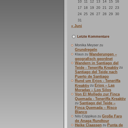
10
11
12
13
14
15
16
17
18
19
20
21
22
23
24
25
26
27
28
29
30
31
« Juni
Letzte Kommentare
Monika Meyser
zu
Grundregeln
Wanderungen –
Klaus
zu
geografisch geordnet
Wandern in Santiago del
Teide - Teneriffa Kreaktiv
zu
Santiago del Teide nach
Puerto de Santiago
Rund um Erjos - Teneriffa
Erjos – Las
Kreaktiv
zu
Moradas – Los Silos
Von El Molledo zur Finca
Quemada - Teneriffa Kreaktiv
Santiago del Teide –
zu
Finca Quemada – Risco
Blanco
Große Faro
Nils Cöppikus
zu
de Anaga Rundtour
Heike Claassen
Punta de
zu