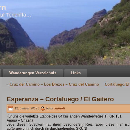
rn
uf Teneriffa…
Wanderungen Verzeichnis
Links
Cruz del Camino – Los Brezos – Cruz del Camino
Cortafuego/El
«
Esperanza – Cortafuego / El Gaitero
12. Januar 2012 |
Autor:
mundi
Für uns die vorletzte Etappe des 84 km langen Wanderweges TF GR 131
Anaga – Chasna.
Jede dieser Strecken hat ihren besonderen Reiz, aber diese hier ist
außergewöhnlich durch ihr durchgehendes GRÜN!