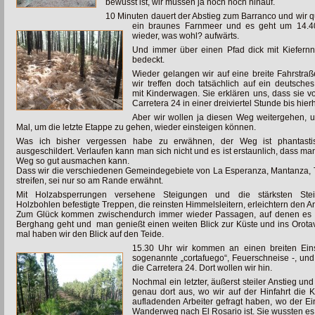
bewusst ist, wir müssen ja noch hoch hinauf.
10 Minuten dauert der Abstieg zum Barranco und wir
q
ein braunes Farnmeer und es geht um 14.4
wieder, was wohl? aufwärts.
Und immer über einen Pfad dick mit Kiefern
bedeckt.
Wieder gelangen wir auf eine breite Fahrstra
wir treffen doch tatsächlich auf ein deutsche
mit Kinderwagen. Sie erklären uns, dass sie v
Carretera 24 in einer dreiviertel Stunde bis hie
Aber wir wollen ja diesen Weg weitergehen, 
Mal, um die letzte Etappe zu gehen, wieder einsteigen können.
Was ich bisher vergessen habe zu erwähnen, der Weg ist phantastis
ausgeschildert. Verlaufen kann man sich nicht und es ist erstaunlich, dass ma
Weg so gut ausmachen kann.
Dass wir die verschiedenen Gemeindegebiete von La Esperanza, Mantanza, Ta
streifen, sei nur so am Rande erwähnt.
Mit Holzabsperrungen versehene Steigungen und die stärksten Ste
Holzbohlen befestigte Treppen, die reinsten Himmelsleitern, erleichtern den An
Zum Glück kommen zwischendurch immer wieder Passagen, auf denen es 
Berghang geht und man genießt einen weiten Blick zur Küste und ins Orotav
mal haben wir den Blick auf den Teide.
15.30 Uhr wir kommen an einen breiten Eins
sogenannte „cortafuego“, Feuerschneise -, un
die Carretera 24. Dort wollen wir hin.
Nochmal ein letzter, äußerst steiler Anstieg u
genau dort aus, wo wir auf der Hinfahrt die K
aufladenden Arbeiter gefragt haben, wo der Ei
Wanderweg nach El Rosario ist. Sie wussten es 