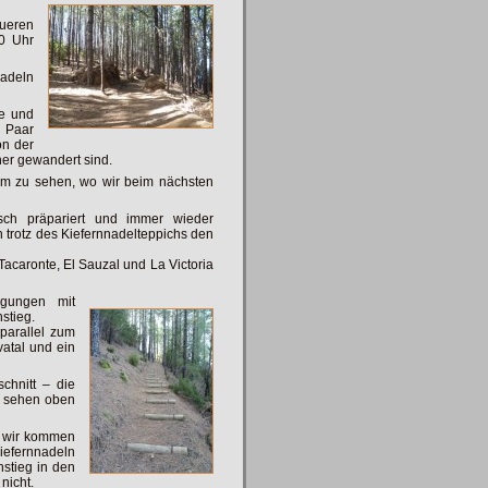
ueren
0 Uhr
nadeln
ße und
s Paar
on der
rher gewandert sind.
um zu sehen, wo wir beim nächsten
ch präpariert und immer wieder
n trotz des Kiefernnadelteppichs den
caronte, El Sauzal und La Victoria
igungen mit
stieg.
parallel zum
atal und ein
chnitt – die
d sehen oben
nd wir kommen
iefernnadeln
nstieg in den
nicht.