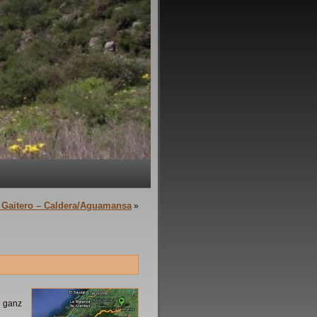
 Gaitero – Caldera/Aguamansa
»
 ganz