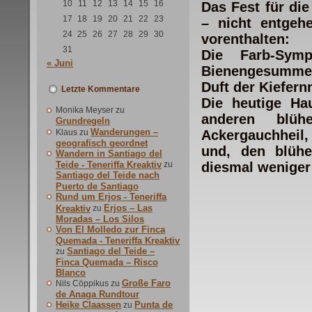
10
11
12
13
14
15
16
Das Fest für die
17
18
19
20
21
22
23
– nicht entgeh
24
25
26
27
28
29
30
vorenthalten:
31
Die Farb-Sym
« Juni
Bienengesumme 
Duft der Kiefer
Letzte Kommentare
Die heutige Hau
Monika Meyser
zu
anderen blühe
Grundregeln
Wanderungen –
Klaus
zu
Ackergauchheil
geografisch geordnet
und, den blüh
Wandern in Santiago del
Teide - Teneriffa Kreaktiv
zu
diesmal weniger
Santiago del Teide nach
Puerto de Santiago
Rund um Erjos - Teneriffa
Erjos – Las
Kreaktiv
zu
Moradas – Los Silos
Von El Molledo zur Finca
Quemada - Teneriffa Kreaktiv
Santiago del Teide –
zu
Finca Quemada – Risco
Blanco
Große Faro
Nils Cöppikus
zu
de Anaga Rundtour
Heike Claassen
Punta de
zu