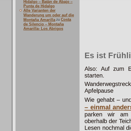
Hidalgo – Batán de Abajo –
Punta de Hidalgo
Alle Varianten der
Wanderung um oder auf die
Costa
Montaña Amarilla
zu
de Silencio – Montaña
Amarilla- Los Abrigos
Es ist Frühl
Also: Auf zum E
starten.
Wanderwegstreck
Apfelpause
Wie gehabt – und
– einmal
ander
parken wir am 
oberhalb der Teic
Lesen nochmal die