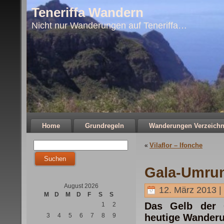
Teneriffa Wandern
Nicht nur Wanderungen auf Teneriffa…
Home
Grundregeln
Wanderungen Verzeichn
Vilaflor – Ifonche
«
Gala-Umru
August 2026
12. März 2013 |
M
D
M
D
F
S
S
Das Gelb der 
1
2
3
4
5
6
7
8
9
heutige Wander