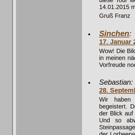
14.01.2015 
Gruß Franz
Sinchen
:
17. Januar
Wow! Die Bild
in meinen nä
Vorfreude n
Sebastian:
28. Septem
Wir haben 
begeistert. 
der Blick au
Und so abwe
Steinpassag
der Lorbeerw