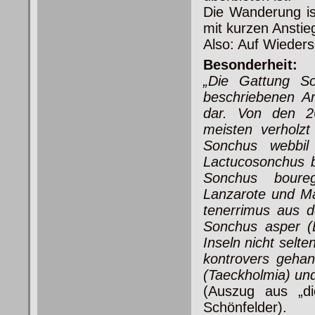
Die Wanderung is
mit kurzen Anstie
Also: Auf Wieder
Besonderheit:
„Die Gattung So
beschriebenen Ar
dar. Von den 2
meisten verholzt
Sonchus webbil
Lactucosonchus b
Sonchus boureg
Lanzarote und Ma
tenerrimus aus d
Sonchus asper (L
Inseln nicht selt
kontrovers gehan
(Taeckholmia) un
(Auszug aus „d
Schönfelder).