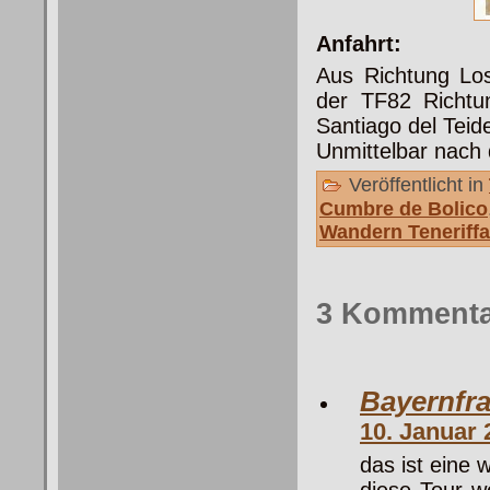
Anfahrt:
Aus Richtung Lo
der TF82 Richtu
Santiago del Teid
Unmittelbar nach
Veröffentlicht in
Cumbre de Bolico
Wandern Teneriffa
3 Kommenta
Bayernfr
10. Januar
das ist eine
diese Tour w