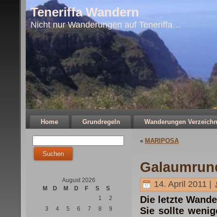
Teneriffa Wandern
Nicht nur Wanderungen auf Teneriffa…
Home
Grundregeln
Wanderungen Verzeichn
MARIPOSA
«
Galaumrund
August 2026
14. April 2011 |
M
D
M
D
F
S
S
Die letzte Wande
1
2
3
4
5
6
7
8
9
Sie sollte wenig