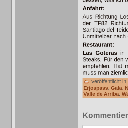
dessen, was ich o
Anfahrt:
Aus Richtung Lo
der TF82 Richtu
Santiago del Teid
Unmittelbar nach 
Restaurant:
Las Goteras
in 
Steaks. Für den 
empfehlen. Hat m
muss man ziemlich
Veröffentlicht in
Erjospass
,
Gala
,
N
Valle de Arriba
,
Wa
Kommentie