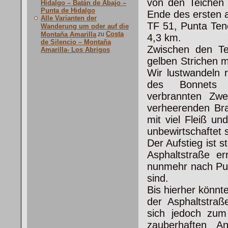
von den Teichen
Hidalgo – Batán de Abajo –
Punta de Hidalgo
Ende des ersten a
Alle Varianten der
TF 51, Punta Ten
Wanderung um oder auf die
Costa
Montaña Amarilla
zu
4,3 km.
de Silencio – Montaña
Zwischen den Te
Amarilla- Los Abrigos
gelben Strichen m
Wir lustwandeln 
des Bonnets N
verbrannten Zw
verheerenden Br
mit viel Fleiß un
unbewirtschaftet 
Der Aufstieg ist 
Asphaltstraße er
nunmehr nach Pu
sind.
Bis hierher könn
der Asphaltstra
sich jedoch zum 
zauberhaften A