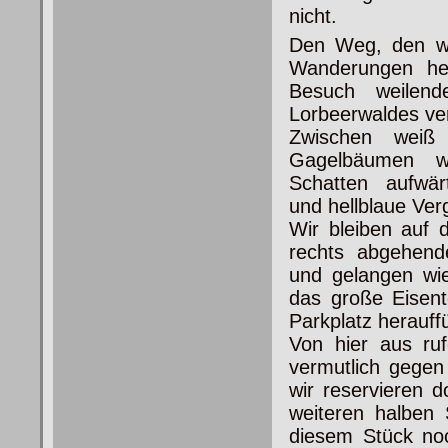
nicht.
Den Weg, den wi
Wanderungen he
Besuch weilend
Lorbeerwaldes ver
Zwischen weiß
Gagelbäumen w
Schatten aufwärt
und hellblaue Ve
Wir bleiben auf 
rechts abgehend
und gelangen wi
das große Eisent
Parkplatz herauff
Von hier aus ru
vermutlich gegen
wir reservieren 
weiteren halben
diesem Stück no