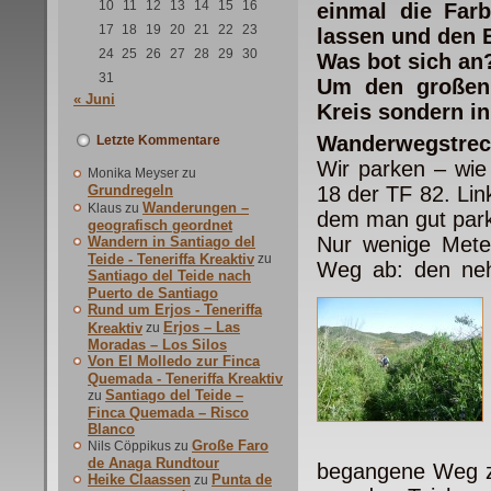
10
11
12
13
14
15
16
einmal die Far
17
18
19
20
21
22
23
lassen und den 
24
25
26
27
28
29
30
Was bot sich an
31
Um den großen 
« Juni
Kreis sondern in
Wanderwegstrec
Letzte Kommentare
Wir parken – wie
Monika Meyser
zu
Grundregeln
18 der TF 82. Lin
Wanderungen –
Klaus
zu
dem man gut par
geografisch geordnet
Nur wenige Meter 
Wandern in Santiago del
Teide - Teneriffa Kreaktiv
zu
Weg ab: den ne
Santiago del Teide nach
Puerto de Santiago
Rund um Erjos - Teneriffa
Erjos – Las
Kreaktiv
zu
Moradas – Los Silos
Von El Molledo zur Finca
Quemada - Teneriffa Kreaktiv
Santiago del Teide –
zu
Finca Quemada – Risco
Blanco
Große Faro
Nils Cöppikus
zu
de Anaga Rundtour
begangene Weg zu
Heike Claassen
Punta de
zu