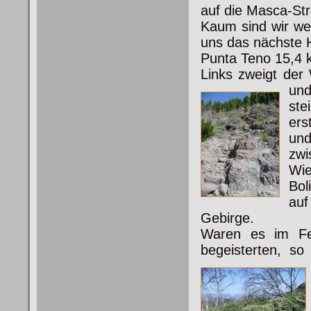
auf die Masca-Str
Kaum sind wir we
uns das nächste H
Punta Teno 15,4 
Links zweigt der
u
ste
ers
un
zwi
Wie
Bol
auf
Gebirge.
Waren es im Feb
begeisterten, so