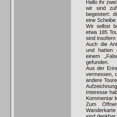
Hallo ihr zwei
wir sind zu
begeistert: 
eine Scheibe
Wir selbst b
etwa 185 Tou
sind insofern
Auch die An
und hatten 
einem „Fal
gefunden.
Aus der Erin
vermessen, d
andere Toure
Aufzeichnung 
Interesse ha
Kommentar kö
Zum Öffnen
Wanderkarte
sind denkbar.