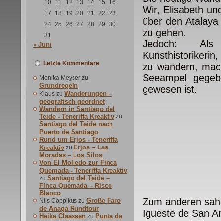
10
11
12
13
14
15
16
Wir, Elisabeth un
17
18
19
20
21
22
23
über den Atalaya
24
25
26
27
28
29
30
zu gehen.
31
Jedoch: Als wi
« Juni
Kunsthistorikerin
Letzte Kommentare
zu wandern, mach
Seeampel gegebe
Monika Meyser
zu
Grundregeln
gewesen ist.
Wanderungen –
Klaus
zu
geografisch geordnet
Wandern in Santiago del
Teide - Teneriffa Kreaktiv
zu
Santiago del Teide nach
Puerto de Santiago
Rund um Erjos - Teneriffa
Erjos – Las
Kreaktiv
zu
Moradas – Los Silos
Von El Molledo zur Finca
Quemada - Teneriffa Kreaktiv
Santiago del Teide –
zu
Finca Quemada – Risco
Blanco
Zum anderen sahen
Große Faro
Nils Cöppikus
zu
de Anaga Rundtour
Igueste de San A
Heike Claassen
Punta de
zu