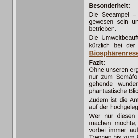
Besonderheit:
Die Seeampel – 
gewesen sein un
betrieben.
Die Umweltbeauft
kürzlich bei d
Biosphärenrese
Fazit:
Ohne unseren erg
nur zum Semáfor
gehende wunders
phantastische Blic
Zudem ist die An
auf der hochgele
Wer nur diesen 
machen möchte, 
vorbei immer au
Treppen bis zum F