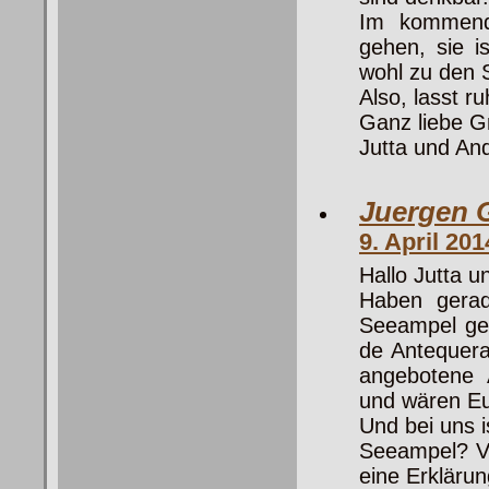
Im kommend
gehen, sie i
wohl zu den S
Also, lasst r
Ganz liebe G
Jutta und An
Juergen 
9. April 20
Hallo Jutta u
Haben gerad
Seeampel gem
de Antequer
angebotene 
und wären Eu
Und bei uns i
Seeampel? Vie
eine Erklärun