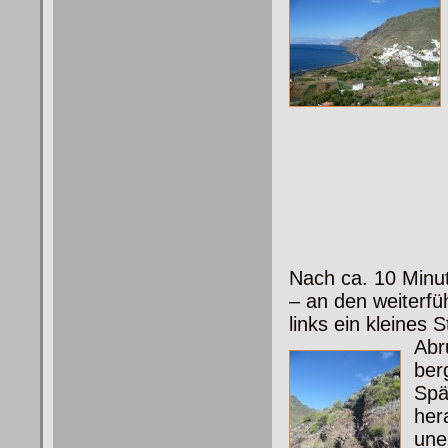
Nach ca. 10 Minut
– an den weiterfü
links ein kleines
Abr
ber
Spä
her
une