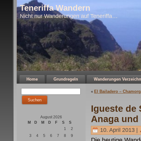
Teneriffa Wandern
Nicht nur Wanderungen auf Teneriffa…
Home
Grundregeln
Wanderungen Verzeichn
El Bailadero – Chamor
«
Igueste de
Anaga und
August 2026
M
D
M
D
F
S
S
1
2
10. April 2013 |
3
4
5
6
7
8
9
Die heutige Wande