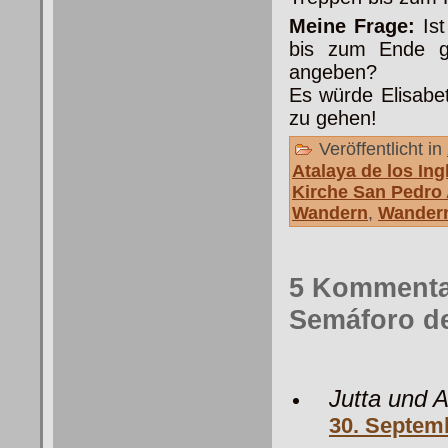
Meine Frage:
Ist
bis zum Ende g
angeben?
Es würde Elisabe
zu gehen!
Veröffentlicht in
Atalaya de los Ing
Kirche San Pedro
Wandern
,
Wandern
5 Kommentar
Semáforo d
Jutta und 
30. Septem