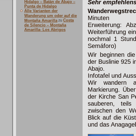
Sehr empfehlen
Hidalgo – Batán de Abajo –
Punta de Hidalgo
Wanderwegstrec
Alle Varianten der
Wanderung um oder auf die
Minuten
Costa
Montaña Amarilla
zu
Erweiterung: Ab
de Silencio – Montaña
Amarilla- Los Abrigos
Weiterführung ei
nochmal 1 Stund
Semáforo)
Wir beginnen di
der Buslinie 925 
Abajo.
Infotafel und Auss
Wir wandern a
Markierung. Über
der Kirche San P
sauberen, teils
zwischen den Wo
Blick auf die Küs
und das Anagageb