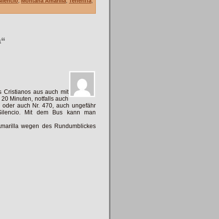
ilencio
,
Montaña Amarilla
,
Teneriffa
,
a“
Cristianos aus auch mit
 20 Minuten, notfalls auch
s, oder auch Nr. 470, auch ungefähr
 Silencio. Mit dem Bus kann man
a Amarilla wegen des Rundumblickes