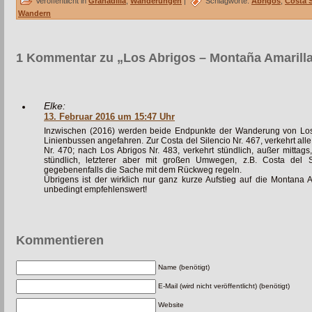
Veröffentlicht in
Granadilla
,
Wanderungen
|
Schlagworte:
Abrigos
,
Costa S
Wandern
1 Kommentar zu „Los Abrigos – Montaña Amarill
Elke:
13. Februar 2016 um 15:47 Uhr
Inzwischen (2016) werden beide Endpunkte der Wanderung von Los 
Linienbussen angefahren. Zur Costa del Silencio Nr. 467, verkehrt alle
Nr. 470; nach Los Abrigos Nr. 483, verkehrt stündlich, außer mittag
stündlich, letzterer aber mit großen Umwegen, z.B. Costa del
gegebenenfalls die Sache mit dem Rückweg regeln.
Übrigens ist der wirklich nur ganz kurze Aufstieg auf die Montan
unbedingt empfehlenswert!
Kommentieren
Name (benötigt)
E-Mail (wird nicht veröffentlicht) (benötigt)
Website