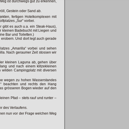
 Weg ist durchwegs gut zu erkennen,
öll, Gestein oder Sand ab.
kten, fertigen Hotelkomplexen mit
platzes „Sur“ vorbei.
 gibt es auch u.a. ein Steak-Haus),
er kleinen Badebucht mit Liegen und
ne Bar und Toiletten.)
n erobern. Und dort legt auch gerade
latzes „Amarilla“ vorbei und sehen
illa. Nach geraumer Zeit stossen wir
 der kleinen Laguna ab, gehen über
lang und nach einem klitzekleinen
m wilden Campingplatz mit diversen
une wegen zu hohen Wasserstandes
io“ beachten und rechts den Hang
as grösseren Bogen wieder auf den
einen Pfad – stets rauf und runter –
r des Verlaufens.
ehen nun vor der Frage welchen Weg