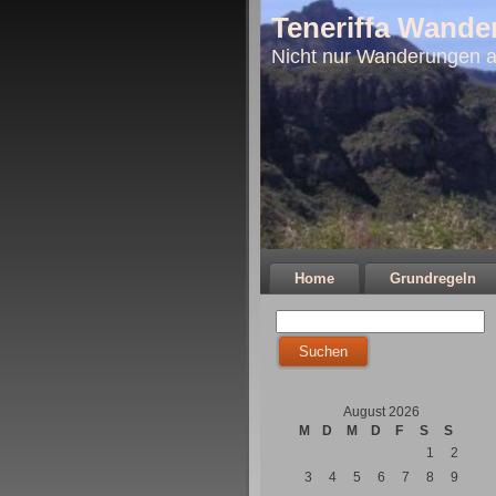
Teneriffa Wande
Nicht nur Wanderungen a
Home
Grundregeln
August 2026
M
D
M
D
F
S
S
1
2
3
4
5
6
7
8
9