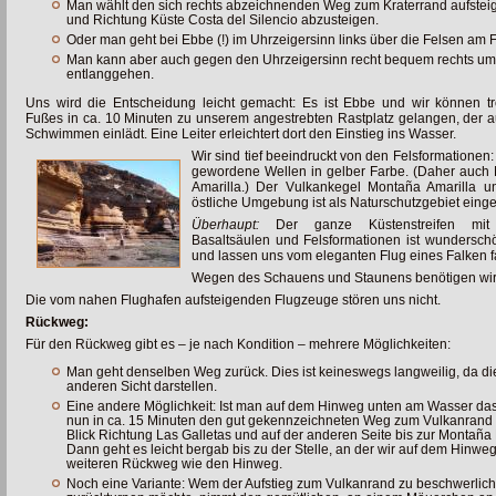
Man wählt den sich rechts abzeichnenden Weg zum Kraterrand aufstei
und Richtung Küste Costa del Silencio abzusteigen.
Oder man geht bei Ebbe (!) im Uhrzeigersinn links über die Felsen am 
Man kann aber auch gegen den Uhrzeigersinn recht bequem rechts u
entlanggehen.
Uns wird die Entscheidung leicht gemacht: Es ist Ebbe und wir können t
Fußes in ca. 10 Minuten zu unserem angestrebten Rastplatz gelangen, der 
Schwimmen einlädt. Eine Leiter erleichtert dort den Einstieg ins Wasser.
Wir sind tief beeindruckt von den Felsformationen:
gewordene Wellen in gelber Farbe. (Daher auch
Amarilla.) Der Vulkankegel Montaña Amarilla u
östliche Umgebung ist als Naturschutzgebiet einges
Überhaupt:
Der ganze Küstenstreifen mit
Basaltsäulen und Felsformationen ist wundersch
und lassen uns vom eleganten Flug eines Falken f
Wegen des Schauens und Staunens benötigen wir s
Die vom nahen Flughafen aufsteigenden Flugzeuge stören uns nicht.
Rückweg:
Für den Rückweg gibt es – je nach Kondition – mehrere Möglichkeiten:
Man geht denselben Weg zurück. Dies ist keineswegs langweilig, da di
anderen Sicht darstellen.
Eine andere Möglichkeit: Ist man auf dem Hinweg unten am Wasser das 
nun in ca. 15 Minuten den gut gekennzeichneten Weg zum Vulkanrand 
Blick Richtung Las Galletas und auf der anderen Seite bis zur Montaña
Dann geht es leicht bergab bis zu der Stelle, an der wir auf dem Hinw
weiteren Rückweg wie den Hinweg.
Noch eine Variante: Wem der Aufstieg zum Vulkanrand zu beschwerlich i