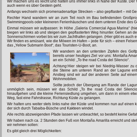
Wir machen uns es leicht und halten uns immer links in Nähe der Küste. Der
auch wenn es über Gestein geht.
Anfangs wechseln sich promenadenartige Strecken – also gepflastert – mit Ger
Rechter Hand wandern wir an zum Teil noch im Bau befindenden Großproje
Swimmingpools oder kleineren Ferienhäuschen und dem unteren Ende des Golf
Einmal müssen wir aufpassen: In Höhe „Galeria Comercial Agua Marina“ (hier
biegen wir links ab und steigen den gepflasterten Weg hinunter. Gehen an d
Sonnenschirmen vorbei bis wir zum Jachthafen gelangen. (Hier gibt es auch ei
Wir finden es amüsant, wie die Möwen im Hafen – jede für sich – einen Felse
das „Yellow Submarin Boot“, das Touristen-U-Boot, an.
Wir wandern an den untersten Zipfeln des Golfp
bereits unser heutiges Ziel vor uns: Montaña Amar
an ein Schild: „To the road Costa del Silencio“.
Achtung:
Hier steigen wir bei Niedrig-Wasser zu
die Steine am unteren Rand an der Lagune ent
Anstieg sind wir auf der anderen Seite auf eine
Wohnmobilen.
Sollte jedoch der Übergang am Rande der Lag
unmöglich sein, müssen wir das Schild „To the road Costa del Silenc
hinaufgehen und die kleine Feriensiedlung umgehen, um dann in einem etw
Weg, fast eine Fahrstrasse, Richtung Küste zu gelangen.
Wir halten uns weiter stets links nahe der Küste und kommen nun auf einen kl
der sich durch Tabaiba-Büsche und Kakteen windet.
Alle rechts abzweigenden Pfade lassen wir unbeachtet, so besteht keine Gefah
Wir haben nach ca. 2 Stunden den Fuß von Montaña Amarilla erreicht und st
wir nehmen sollen:
Es gibt gleich drei Möglichkeiten: