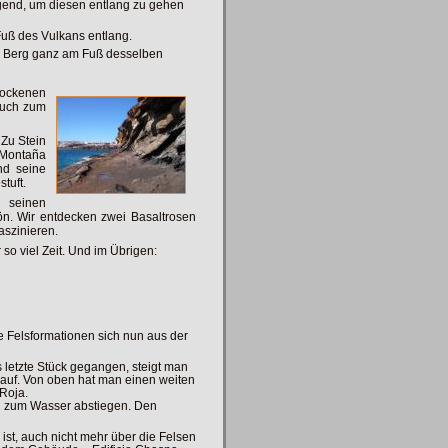
gend, um diesen entlang zu gehen
Fuß des Vulkans entlang.
m Berg ganz am Fuß desselben
rockenen
auch zum
 Zu Stein
 Montaña
nd seine
tuft.
 seinen
ön. Wir entdecken zwei Basaltrosen
aszinieren.
o viel Zeit. Und im Übrigen:
e Felsformationen sich nun aus der
letzte Stück gegangen, steigt man
auf. Von oben hat man einen weiten
 Roja.
eg zum Wasser abstiegen. Den
st, auch nicht mehr über die Felsen