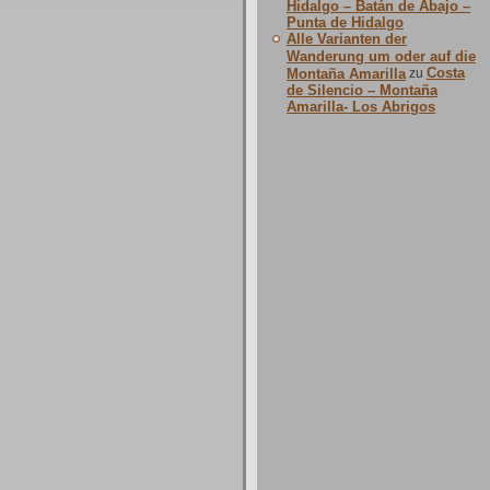
Hidalgo – Batán de Abajo –
Punta de Hidalgo
Alle Varianten der
Wanderung um oder auf die
Costa
Montaña Amarilla
zu
de Silencio – Montaña
Amarilla- Los Abrigos