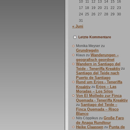
10
11
12
13
14
15
16
17
18
19
20
21
22
23
24
25
26
27
28
29
30
31
« Juni
Letzte Kommentare
Monika Meyser
zu
Grundregeln
Wanderungen –
Klaus
zu
geografisch geordnet
Wandern in Santiago del
Teide - Teneriffa Kreaktiv
zu
Santiago del Teide nach
Puerto de Santiago
Rund um Erjos - Teneriffa
Erjos – Las
Kreaktiv
zu
Moradas – Los Silos
Von El Molledo zur Finca
Quemada - Teneriffa Kreaktiv
Santiago del Teide –
zu
Finca Quemada – Risco
Blanco
Große Faro
Nils Cöppikus
zu
de Anaga Rundtour
Heike Claassen
Punta de
zu