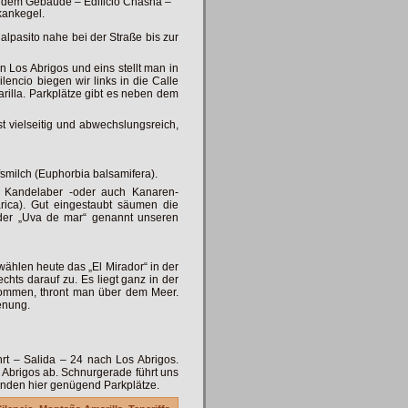
 dem Gebäude – Edificio Chasna –
kankegel.
alpasito nahe bei der Straße bis zur
n Los Abrigos und eins stellt man in
lencio biegen wir links in die Calle
rilla. Parkplätze gibt es neben dem
st vielseitig und abwechslungsreich,
fsmilch (Euphorbia balsamifera).
 Kandelaber -oder auch Kanaren-
arica). Gut eingestaubt säumen die
 oder „Uva de mar“ genannt unseren
wählen heute das „El Mirador“ in der
chts darauf zu. Es liegt ganz in der
kommen, thront man über dem Meer.
enung.
t – Salida – 24 nach Los Abrigos.
s Abrigos ab. Schnurgerade führt uns
 finden hier genügend Parkplätze.