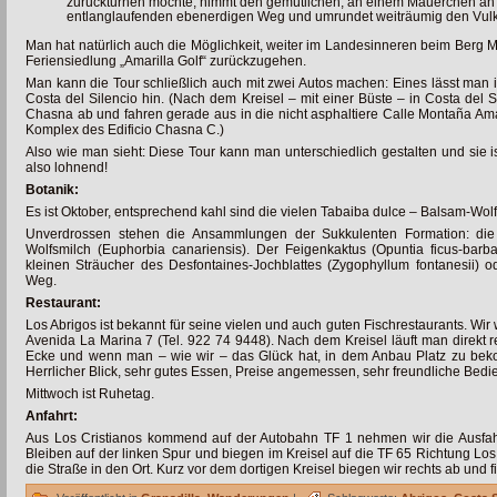
zurückturnen möchte, nimmt den gemütlichen, an einem Mäuerchen an
entlanglaufenden ebenerdigen Weg und umrundet weiträumig den Vul
Man hat natürlich auch die Möglichkeit, weiter im Landesinneren beim Berg M
Feriensiedlung „Amarilla Golf“ zurückzugehen.
Man kann die Tour schließlich auch mit zwei Autos machen: Eines lässt man i
Costa del Silencio hin. (Nach dem Kreisel – mit einer Büste – in Costa del Si
Chasna ab und fahren gerade aus in die nicht asphaltiere Calle Montaña Ama
Komplex des Edificio Chasna C.)
Also wie man sieht: Diese Tour kann man unterschiedlich gestalten und sie i
also lohnend!
Botanik:
Es ist Oktober, entsprechend kahl sind die vielen Tabaiba dulce – Balsam-Wol
Unverdrossen stehen die Ansammlungen der Sukkulenten Formation: die
Wolfsmilch (Euphorbia canariensis). Der Feigenkaktus (Opuntia ficus-barb
kleinen Sträucher des Desfontaines-Jochblattes (Zygophyllum fontanesii)
Weg.
Restaurant:
Los Abrigos ist bekannt für seine vielen und auch guten Fischrestaurants. Wir 
Avenida La Marina 7 (Tel. 922 74 9448). Nach dem Kreisel läuft man direkt re
Ecke und wenn man – wie wir – das Glück hat, in dem Anbau Platz zu be
Herrlicher Blick, sehr gutes Essen, Preise angemessen, sehr freundliche Bedi
Mittwoch ist Ruhetag.
Anfahrt:
Aus Los Cristianos kommend auf der Autobahn TF 1 nehmen wir die Ausfahr
Bleiben auf der linken Spur und biegen im Kreisel auf die TF 65 Richtung Lo
die Straße in den Ort. Kurz vor dem dortigen Kreisel biegen wir rechts ab und