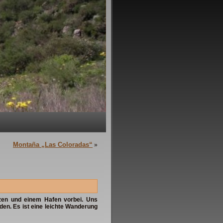
Montaña „Las Coloradas“
»
tzen und einem Hafen vorbei. Uns
den. Es ist eine leichte Wanderung