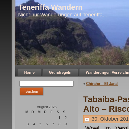
Teneriffa Wandern
Nicht nur Wanderungen auf Teneriffa…
Home
Grundregeln
Wanderungen Verzeichn
Chirche – El Jaral
«
Tabaiba-Pa
Alto – Risc
August 2026
M
D
M
D
F
S
S
1
2
30. Oktober 201
3
4
5
6
7
8
9
„Wow! Im Vergl