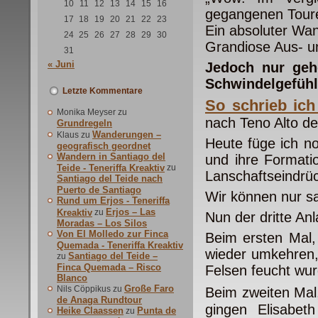
10
11
12
13
14
15
16
gegangenen Toure
17
18
19
20
21
22
23
Ein absoluter Wa
24
25
26
27
28
29
30
Grandiose Aus- u
31
« Juni
Jedoch nur geh
Schwindelgefühl
Letzte Kommentare
So schrieb ic
Monika Meyser
zu
nach Teno Alto de
Grundregeln
Wanderungen –
Klaus
zu
Heute füge ich no
geografisch geordnet
Wandern in Santiago del
und ihre Formati
Teide - Teneriffa Kreaktiv
zu
Lanschaftseindrüc
Santiago del Teide nach
Puerto de Santiago
Wir können nur s
Rund um Erjos - Teneriffa
Erjos – Las
Kreaktiv
zu
Nun der dritte An
Moradas – Los Silos
Von El Molledo zur Finca
Beim ersten Mal,
Quemada - Teneriffa Kreaktiv
wieder umkehren,
Santiago del Teide –
zu
Finca Quemada – Risco
Felsen feucht wu
Blanco
Große Faro
Nils Cöppikus
zu
Beim zweiten Mal
de Anaga Rundtour
gingen Elisabe
Heike Claassen
Punta de
zu