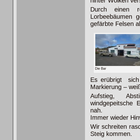
hinter Wolken ver
Durch einen r
Lorbeebäumen ge
gefärbte Felsen a
Die Bar
Es erübrigt sich
Markierung – weiß
Aufstieg, Abst
windgepeitsche 
nah.
Immer wieder Hinw
Wir schreiten ras
Steig kommen.