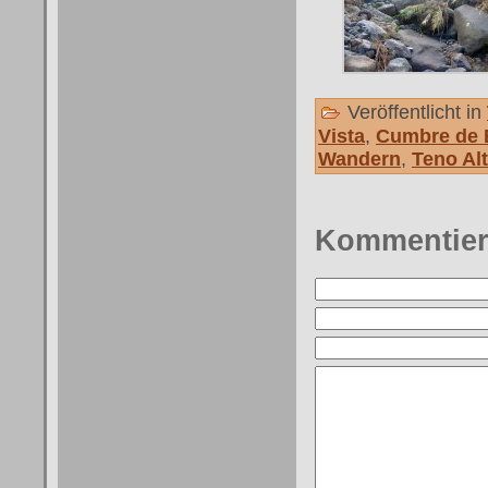
Veröffentlicht in
Vista
,
Cumbre de 
Wandern
,
Teno Al
Kommentie