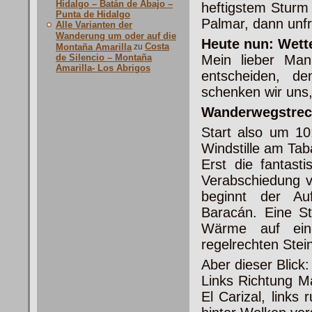
Hidalgo – Batán de Abajo –
heftigstem Sturm 
Punta de Hidalgo
Palmar, dann unfre
Alle Varianten der
Wanderung um oder auf die
Heute nun: Wett
Costa
Montaña Amarilla
zu
de Silencio – Montaña
Mein lieber Man
Amarilla- Los Abrigos
entscheiden, d
schenken wir uns,
Wanderwegstrec
Start also um 1
Windstille am Tab
Erst die fantast
Verabschiedung 
beginnt der A
Baracán. Eine S
Wärme auf ein
regelrechten Stei
Aber dieser Blick:
Links Richtung M
El Carizal, links