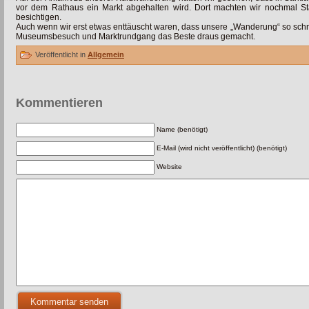
vor dem Rathaus ein Markt abgehalten wird. Dort machten wir nochmal St
besichtigen.
Auch wenn wir erst etwas enttäuscht waren, dass unsere „Wanderung“ so schn
Museumsbesuch und Marktrundgang das Beste draus gemacht.
Veröffentlicht in
Allgemein
Kommentieren
Name (benötigt)
E-Mail (wird nicht veröffentlicht) (benötigt)
Website