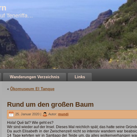
rn
uf Teneriffa…
Wanderungen Verzeichnis
Links
Ökomuseum El Tanque
«
Rund um den großen Baum
25. Januar 2020 |
Autor:
mundi
Hola! Qué tal? Wie geht es?
Wir sind wieder auf der Insel. Dieses Mal reichlich spät; das hatte seine Gründ
Da auch Elisabeth in der Zwischenzeit nicht so intensiv wandern war beabsic
14 Tage kehrten wir in Santiago
del Teide um, da alles wolkenverhangen war