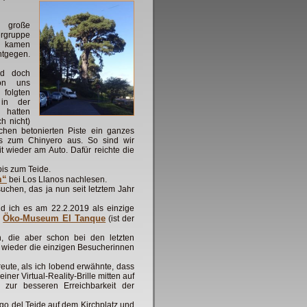
e große
rgruppe
s kamen
tgegen.
nd doch
on uns
folgten
 in der
 hatten
h nicht)
en betonierten Piste ein ganzes
s zum Chinyero aus. So sind wir
 wieder am Auto. Dafür reichte die
bis zum Teide.
m“
bei Los Llanos nachlesen.
chen, das ja nun seit letztem Jahr
d ich es am 22.2.2019 als einzige
Öko-Museum El Tanque
r
(ist der
, die aber schon bei den letzten
wieder die einzigen Besucherinnen
reute, als ich lobend erwähnte, dass
er Virtual-Reality-Brille mitten auf
 zur besseren Erreichbarkeit der
go del Teide auf dem Kirchplatz und