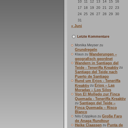
10
11
12
13
14
15
16
17
18
19
20
21
22
23
24
25
26
27
28
29
30
31
« Juni
Letzte Kommentare
Monika Meyser
zu
Grundregeln
Wanderungen –
Klaus
zu
geografisch geordnet
Wandern in Santiago del
Teide - Teneriffa Kreaktiv
zu
Santiago del Teide nach
Puerto de Santiago
Rund um Erjos - Teneriffa
Erjos – Las
Kreaktiv
zu
Moradas – Los Silos
Von El Molledo zur Finca
Quemada - Teneriffa Kreaktiv
Santiago del Teide –
zu
Finca Quemada – Risco
Blanco
Große Faro
Nils Cöppikus
zu
de Anaga Rundtour
Heike Claassen
Punta de
zu