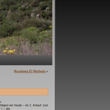
Rundweg El Molledo
»
e.
htigen wir heute – im 2. Anlauf (vor
 ) – die