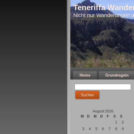
Teneriffa Wande
Nicht nur Wanderungen a
Home
Grundregeln
August 2026
M
D
M
D
F
S
S
1
2
3
4
5
6
7
8
9