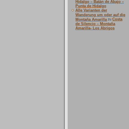
Hidalgo – Batán de Abajo –
Punta de Hidalgo
Alle Varianten der
Wanderung um oder auf die
Costa
Montaña Amarilla
zu
de Silencio – Montaña
Amarilla- Los Abrigos