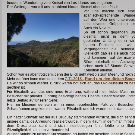
bequeme Wanderung vom Kreisel von Los Llanos aus zu gehen.
Der Wettergott war mit uns: strahlend blauer Himmel
aber sehr frisch!
Vor uns machte sich ein
spanisch-sprechende Wande
auf den Weg und unterweg
uns diverse Grüppchen en
Auch ein Novum.
So oft schon gegangen u
diesmal nicht in dem v
geplanten Umfang denn wir 
blauen Punkten, die wir
Vergangenheit nie bemerkt
(vielleicht gab es sie auch noc
und kommen auf der inzwisch
Stück unterhalb des Abzweig
schon nach 1/2 Stunde Gehzeit
Kondition allemal.
Schön war es aber trotzdem, denn der Blick geht weit bis zum Meer und hoch 
7.11.2018 „Rund um den dicken Bau
Mehr darüber kann man unter dem
Da wir so schnell wieder zurück waren bot sich an, das Öko-Museum zu besu
geöffnet ist.
Für Elisabeth war das eine neue Erfahrung, während mein lieber Mann un
Besucher mit privater Führung besichtigt haben. Ebenfalls nachzulesen unte
letzte Beitrag auf unserer Seite).
Hier im Museum gerieten wir in einen regelrechten Pulk von Besuchern
Schauräumen angekommen waren. Elisabeth und ich waren somit dann auch 
.
Ein netter Schwatz mit der aus Uruguay stammenden Aufsicht, die sich sehr f
unsere damalige Anregung realisiert wurde. In dem Raum, in dem man mittels ein
dem Dreschplatz steht und sich miteinbezogen fühlt, fehlte eine Stufe
Sitzmöglichkeit, die nun vorhanden ist.
Auf der Anfahrt zu unserer Kurzwanderung hatten wir gesehen, dass in Santia