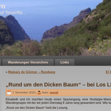
rn
uf Teneriffa…
Wanderungen Verzeichnis
Links
Malpaís de Güimar – Rundweg
El 
«
„Rund um den Dicken Baum“ – bei Los L
7. November 2018 |
Autor:
mundi
Elisabeth und ich machten heute einen Spaziergang, eine Nostalgie-Wan
Wandergruppe mit der wir jeden Dienstag 8 Jahre lang gewandert sind. Wie la
„Rund um den Dicken Baum“ hieß die Losung.