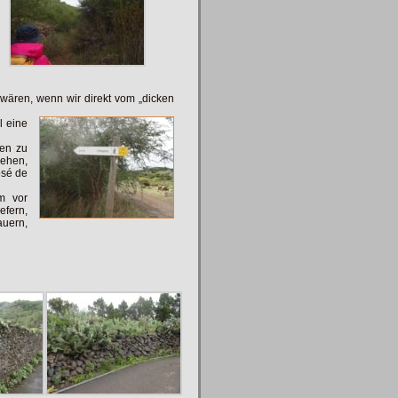
wären, wenn wir direkt vom „dicken
l eine
ten zu
ehen,
osé de
m vor
fern,
uern,