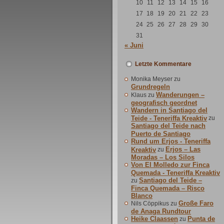
10
11
12
13
14
15
16
17
18
19
20
21
22
23
24
25
26
27
28
29
30
31
« Juni
Letzte Kommentare
Monika Meyser
zu
Grundregeln
Wanderungen –
Klaus
zu
geografisch geordnet
Wandern in Santiago del
Teide - Teneriffa Kreaktiv
zu
Santiago del Teide nach
Puerto de Santiago
Rund um Erjos - Teneriffa
Erjos – Las
Kreaktiv
zu
Moradas – Los Silos
Von El Molledo zur Finca
Quemada - Teneriffa Kreaktiv
Santiago del Teide –
zu
Finca Quemada – Risco
Blanco
Große Faro
Nils Cöppikus
zu
de Anaga Rundtour
Heike Claassen
Punta de
zu