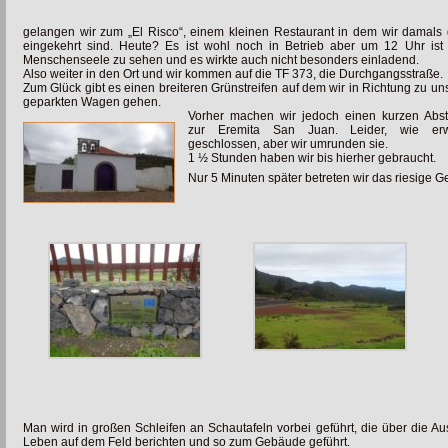
gelangen wir zum „El Risco“, einem kleinen Restaurant in dem wir damals
eingekehrt sind. Heute? Es ist wohl noch in Betrieb aber um 12 Uhr ist
Menschenseele zu sehen und es wirkte auch nicht besonders einladend.
Also weiter in den Ort und wir kommen auf die TF 373, die Durchgangsstraße.
Zum Glück gibt es einen breiteren Grünstreifen auf dem wir in Richtung zu u
geparkten Wagen gehen.
Vorher machen wir jedoch einen kurzen Abst
zur Eremita San Juan. Leider, wie erwa
geschlossen, aber wir umrunden sie.
1 ½ Stunden haben wir bis hierher gebraucht.
Nur 5 Minuten später betreten wir das riesige
Man wird in großen Schleifen an Schautafeln vorbei geführt, die über die A
Leben auf dem Feld berichten und so zum Gebäude geführt.