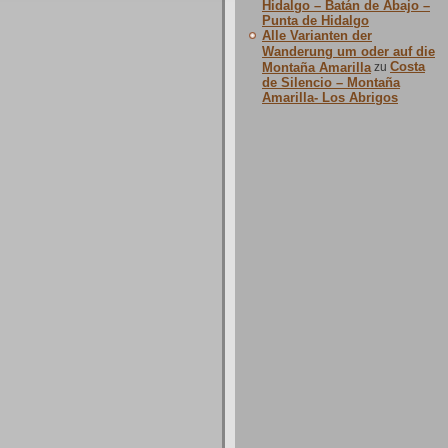
Hidalgo – Batán de Abajo –
Punta de Hidalgo
Alle Varianten der
Wanderung um oder auf die
Costa
Montaña Amarilla
zu
de Silencio – Montaña
Amarilla- Los Abrigos