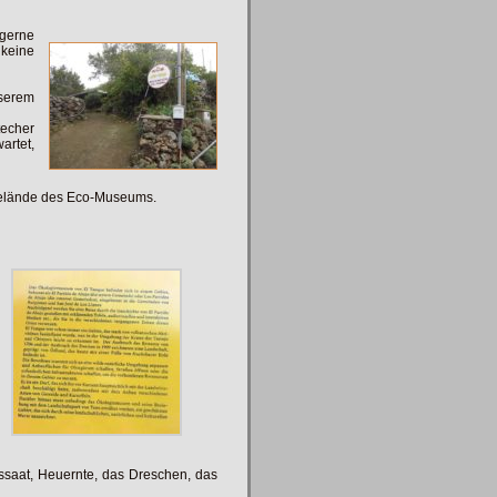
gerne
 keine
nserem
echer
rtet,
 Gelände des Eco-Museums.
ussaat, Heuernte, das Dreschen, das