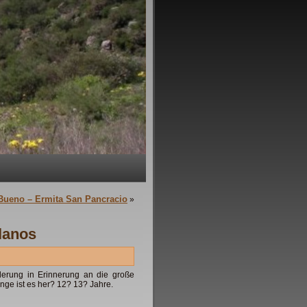
Bueno – Ermita San Pancracio
»
lanos
derung in Erinnerung an die große
nge ist es her? 12? 13? Jahre.