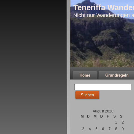
Teneriffa Wande
Nicht nur Wanderungen a
Home
Grundregeln
August 2026
M
D
M
D
F
S
S
1
2
3
4
5
6
7
8
9