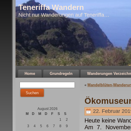
Teneriffa Wandern
Nicht nur Wanderungen auf Teneriffa…
Home
Grundregeln
Wanderungen Verzeichn
Mandelblüten-Wanderung
«
Ökomuseum
August 2026
22. Februar 201
M
D
M
D
F
S
S
Heute keine Wan
1
2
3
4
5
6
7
8
9
Am 7. November