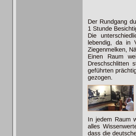
Der Rundgang du
1 Stunde Besichti
Die unterschiedl
lebendig, da in
Ziegenmelken, Näh
Einen Raum wei
Dreschschlitten
st
geführten prächt
gezogen.
In jedem Raum wi
alles Wissenwerte
dass die deutsch