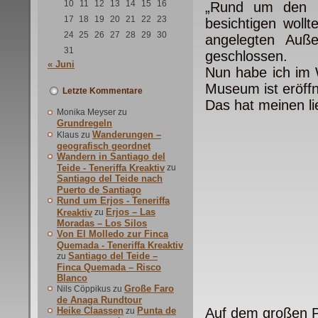
10
11
12
13
14
15
16
„Rund um den D
17
18
19
20
21
22
23
besichtigen woll
24
25
26
27
28
29
30
angelegten Auß
31
geschlossen.
« Juni
Nun habe ich im 
Museum ist eröffn
Letzte Kommentare
Das hat meinen l
Monika Meyser
zu
Grundregeln
Wanderungen –
Klaus
zu
geografisch geordnet
Wandern in Santiago del
Teide - Teneriffa Kreaktiv
zu
Santiago del Teide nach
Puerto de Santiago
Rund um Erjos - Teneriffa
Erjos – Las
Kreaktiv
zu
Moradas – Los Silos
Von El Molledo zur Finca
Quemada - Teneriffa Kreaktiv
Santiago del Teide –
zu
Finca Quemada – Risco
Blanco
Große Faro
Nils Cöppikus
zu
de Anaga Rundtour
Heike Claassen
Punta de
Auf dem großen Pa
zu