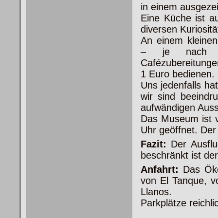
in einem ausgeze
Eine Küche ist au
diversen
Kuriosit
An einem kleine
– je nach 
Cafézubereitunge
1 Euro bedienen.
Uns jedenfalls ha
wir sind beeindr
aufwändigen Aus
Das Museum ist v
Uhr geöffnet. Der Ei
Fazit:
Der Ausflu
beschränkt ist de
Anfahrt:
Das Öko
von El Tanque, 
Llanos.
Parkplätze reichl