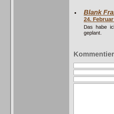
Blank Fr
24. Februa
Das habe ic
geplant.
Kommentie