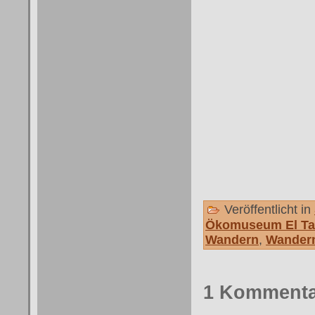
Veröffentlicht in
Ökomuseum El T
Wandern
,
Wandern
1 Kommenta