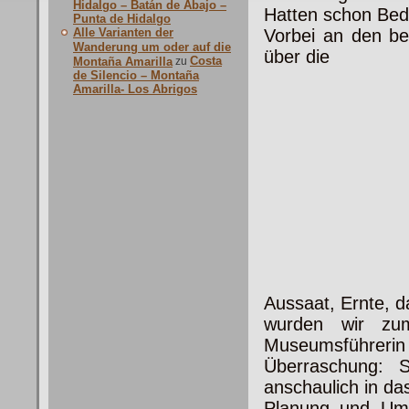
Hidalgo – Batán de Abajo –
Hatten schon Bede
Punta de Hidalgo
Alle Varianten der
Vorbei an den be
Wanderung um oder auf die
über die
Costa
Montaña Amarilla
zu
de Silencio – Montaña
Amarilla- Los Abrigos
Aussaat, Ernte, d
wurden wir zu
Museumsführerin 
Überraschung: 
anschaulich in d
Planung und Ums