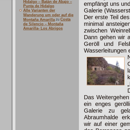
Hidalgo – Batán de Abajo –
empfängt uns und
Punta de Hidalgo
Galerie (Wasserst
Alle Varianten der
Wanderung um oder auf die
Der erste Teil de
Costa
Montaña Amarilla
zu
minimal ansteigen
de Silencio – Montaña
Amarilla- Los Abrigos
zwischen Weinreb
Dann gehen wir a
Geröll und Fel
Wasserleitungen e
D
Das Weitergehen 
ein enges geröl
Galerie zu gel
Abraumhalde er
wir auf einer ge