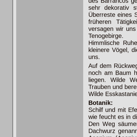
des Barrancos ge
sehr dekorativ s
Überreste eines 
früheren Tätigk
versagen wir uns
Tenogebirge.
Himmlische Ruhe,
kleinere Vögel, d
uns.
Auf dem Rückweg 
noch am Baum hä
liegen. Wilde We
Trauben und berei
Wilde Esskastan
Botanik:
Schilf und mit E
wie feucht es in d
Den Weg säumen 
Dachwurz genannt