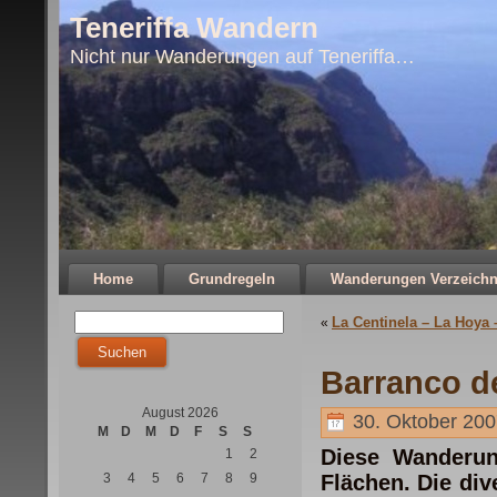
Teneriffa Wandern
Nicht nur Wanderungen auf Teneriffa…
Home
Grundregeln
Wanderungen Verzeichn
La Centinela – La Hoya
«
Barranco d
August 2026
30. Oktober 200
M
D
M
D
F
S
S
Diese Wanderung
1
2
3
4
5
6
7
8
9
Flächen. Die div