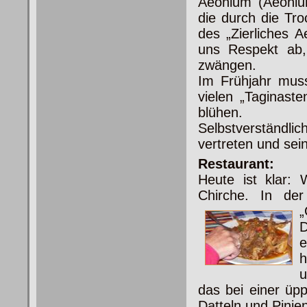
Aeonium (Aeoniu
die durch die Tr
des „Zierliches 
uns Respekt ab,
zwängen.
Im Frühjahr mus
vielen „Taginast
blühen.
Selbstverständli
vertreten und sein
Restaurant:
Heute ist klar:
Chirche. In der
„
D
e
h
u
das bei einer üpp
Datteln und Pinie