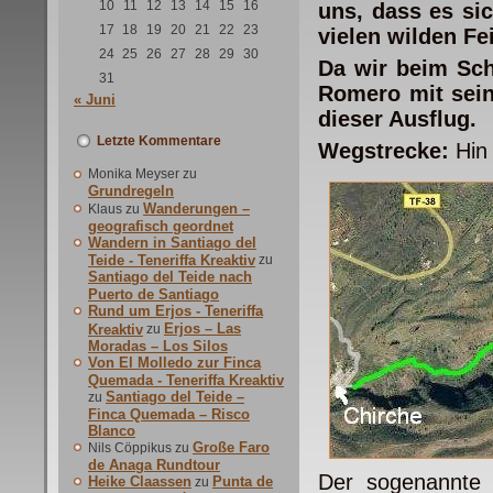
10
11
12
13
14
15
16
uns, dass es si
17
18
19
20
21
22
23
vielen wilden F
24
25
26
27
28
29
30
Da wir beim Sch
31
Romero mit sein
« Juni
dieser Ausflug.
Letzte Kommentare
Wegstrecke:
Hin 
Monika Meyser
zu
Grundregeln
Wanderungen –
Klaus
zu
geografisch geordnet
Wandern in Santiago del
Teide - Teneriffa Kreaktiv
zu
Santiago del Teide nach
Puerto de Santiago
Rund um Erjos - Teneriffa
Erjos – Las
Kreaktiv
zu
Moradas – Los Silos
Von El Molledo zur Finca
Quemada - Teneriffa Kreaktiv
Santiago del Teide –
zu
Finca Quemada – Risco
Blanco
Große Faro
Nils Cöppikus
zu
de Anaga Rundtour
Der sogenannte 
Heike Claassen
Punta de
zu