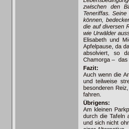
Lebensbedingung
zwischen den B
Teneriffas. Seine
können, bedecken
die auf diversen
wie Urwälder aus
Elisabeth und Mi
Apfelpause, da da
absolviert, so 
Chamorga – das kl
Fazit:
Auch wenn die An
und teilweise st
besonderen Reiz,
fahren.
Übrigens:
Am kleinen Parkp
durch die Tafeln 
und sich nicht o