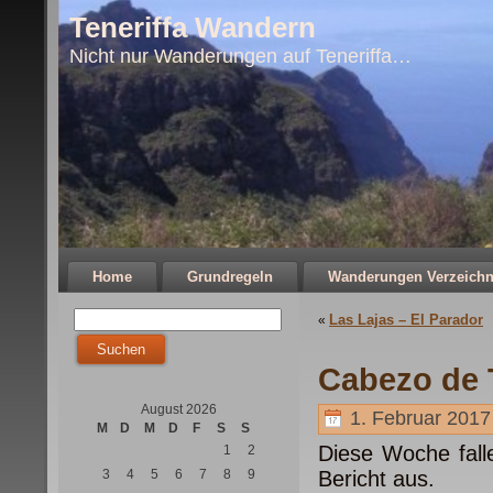
Teneriffa Wandern
Nicht nur Wanderungen auf Teneriffa…
Home
Grundregeln
Wanderungen Verzeichn
Las Lajas – El Parador
«
Cabezo de T
August 2026
1. Februar 2017
M
D
M
D
F
S
S
Diese Woche falle
1
2
3
4
5
6
7
8
9
Bericht aus.