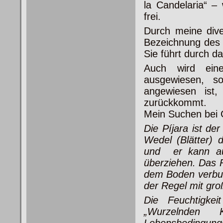
la Candelaria“ –
frei.
Durch meine dive
Bezeichnung des S
Sie führt durch da
Auch wird ein
ausgewiesen, s
angewiesen ist,
zurückkommt.
Mein Suchen bei 
Die Píjara ist de
Wedel (Blätter) 
und er kann au
überziehen. Das R
dem Boden verbund
der Regel mit gr
Die Feuchtigkei
„Wurzelnden K