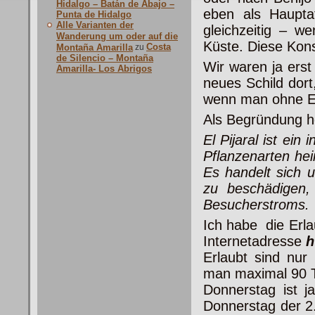
Hidalgo – Batán de Abajo –
eben als Haupta
Punta de Hidalgo
Alle Varianten der
gleichzeitig – w
Wanderung um oder auf die
Küste. Diese Konst
Costa
Montaña Amarilla
zu
de Silencio – Montaña
Wir waren ja ers
Amarilla- Los Abrigos
neues Schild dort
wenn man ohne Erl
Als Begründung he
El Pijaral ist ein
Pflanzenarten heim
Es handelt sich 
zu beschädigen,
Besucherstroms.
Ich habe die Erla
Internetadresse
h
Erlaubt sind nur
man maximal 90 T
Donnerstag ist j
Donnerstag der 2.