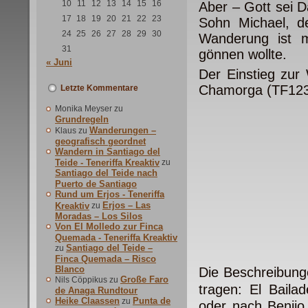
10
11
12
13
14
15
16
Aber – Gott sei D
17
18
19
20
21
22
23
Sohn Michael, de
24
25
26
27
28
29
30
Wanderung ist m
31
gönnen wollte.
« Juni
Der Einstieg zur
Chamorga (TF123)
Letzte Kommentare
Monika Meyser
zu
Grundregeln
Wanderungen –
Klaus
zu
geografisch geordnet
Wandern in Santiago del
Teide - Teneriffa Kreaktiv
zu
Santiago del Teide nach
Puerto de Santiago
Rund um Erjos - Teneriffa
Erjos – Las
Kreaktiv
zu
Moradas – Los Silos
Von El Molledo zur Finca
Quemada - Teneriffa Kreaktiv
Santiago del Teide –
zu
Finca Quemada – Risco
Blanco
Die Beschreibung
Große Faro
Nils Cöppikus
zu
tragen: El Bail
de Anaga Rundtour
Heike Claassen
Punta de
zu
oder nach Benijo