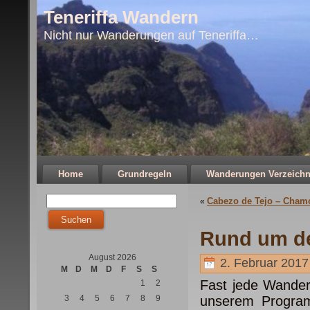
Teneriffa Wandern
Nicht nur Wanderungen auf Teneriffa…
Home
Grundregeln
Wanderungen Verzeichn
Cabezo de Tejo – Chamor
«
Rund um d
August 2026
2. Februar 2017
M
D
M
D
F
S
S
Fast jede Wander
1
2
3
4
5
6
7
8
9
unserem Program