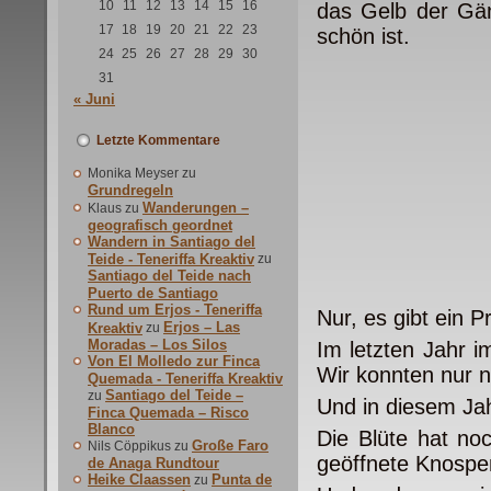
10
11
12
13
14
15
16
das Gelb der Gän
17
18
19
20
21
22
23
schön ist.
24
25
26
27
28
29
30
31
« Juni
Letzte Kommentare
Monika Meyser
zu
Grundregeln
Wanderungen –
Klaus
zu
geografisch geordnet
Wandern in Santiago del
Teide - Teneriffa Kreaktiv
zu
Santiago del Teide nach
Puerto de Santiago
Rund um Erjos - Teneriffa
Nur, es gibt ein P
Erjos – Las
Kreaktiv
zu
Moradas – Los Silos
Im letzten Jahr i
Von El Molledo zur Finca
Wir konnten nur n
Quemada - Teneriffa Kreaktiv
Santiago del Teide –
zu
Und in diesem Ja
Finca Quemada – Risco
Blanco
Die Blüte hat no
Große Faro
Nils Cöppikus
zu
geöffnete Knospe
de Anaga Rundtour
Heike Claassen
Punta de
zu