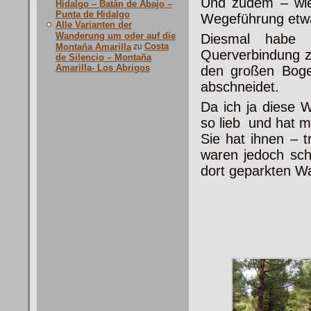
Und zudem – wie
Hidalgo – Batán de Abajo –
Punta de Hidalgo
Wegeführung etwa
Alle Varianten der
Wanderung um oder auf die
Diesmal habe 
Costa
Montaña Amarilla
zu
Querverbindung z
de Silencio – Montaña
Amarilla- Los Abrigos
den großen Boge
abschneidet.
Da ich ja diese 
so lieb und hat 
Sie hat ihnen – 
waren jedoch sc
dort geparkten W