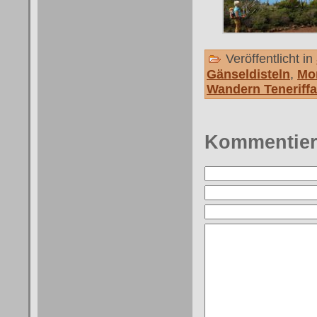
Veröffentlicht in
Gänseldisteln
,
Mo
Wandern Teneriffa
Kommentie