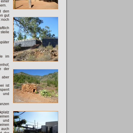
 einer
ern.
d den
en gut
t noch
ftlich
teile
päter
de im
nhof,
e der
 aber
ei ist
sperrt
u und
ganzen
platz
einen
u und
 einen
t auch
nt der