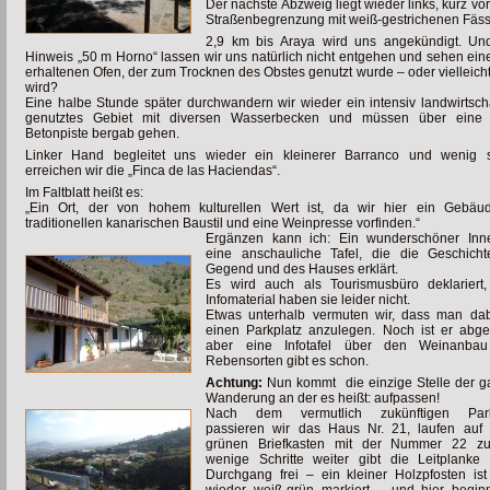
Der nächste Abzweig liegt wieder links, kurz vor
Straßenbegrenzung mit weiß-gestrichenen Fäss
2,9 km bis Araya wird uns angekündigt. Un
Hinweis „50 m Horno“ lassen wir uns natürlich
nicht entgehen und sehen ein
erhaltenen Ofen, der zum Trocknen des Obstes genutzt wurde – oder vielleich
wird?
Eine halbe Stunde später durchwandern wir wieder ein intensiv landwirtscha
genutztes Gebiet mit diversen Wasserbecken und müssen über eine s
Betonpiste bergab gehen.
Linker Hand begleitet uns wieder ein kleinerer Barranco und wenig s
erreichen wir die „Finca de las Haciendas“.
Im Faltblatt heißt es:
„Ein Ort, der von hohem kulturellen Wert ist, da wir hier ein Gebäu
traditionellen kanarischen Baustil und eine Weinpresse vorfinden.“
Ergänzen kann ich: Ein wunderschöner Inne
eine anschauliche Tafel, die die Geschicht
Gegend und des Hauses erklärt.
Es wird auch als Tourismusbüro deklariert,
Infomaterial haben sie leider nicht.
Etwas unterhalb vermuten wir, dass man dab
einen Parkplatz anzulegen. Noch ist er abge
aber eine Infotafel über den Weinanba
Rebensorten gibt es schon.
Achtung:
Nun kommt die einzige Stelle der 
Wanderung an der es heißt: aufpassen!
Nach dem vermutlich zukünftigen Park
passieren wir das Haus Nr. 21, laufen auf 
grünen Briefkasten mit der Nummer 22 z
wenige Schritte weiter gibt die Leitplanke
Durchgang frei – ein kleiner Holzpfosten is
wieder weiß-grün markiert – und hier begin