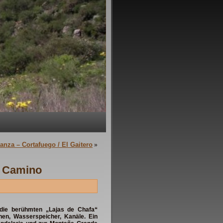
anza – Cortafuego / El Gaitero
»
l Camino
 die berühmten „Lajas de Chafa“
chen, Wasserspeicher, Kanäle. Ein