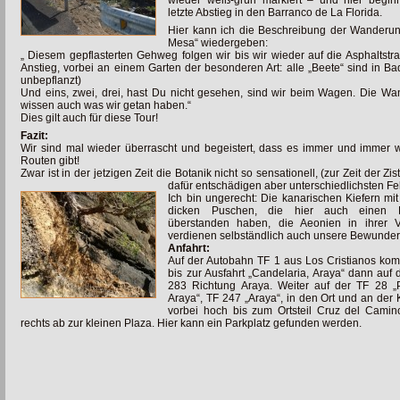
letzte Abstieg in den Barranco de La Florida.
Hier kann ich die Beschreibung der Wanderu
Mesa“ wiedergeben:
„ Diesem gepflasterten Gehweg folgen wir bis wir wieder auf die Asphaltstr
Anstieg, vorbei an einem Garten der besonderen Art: alle „Beete“ sind in B
unbepflanzt)
Und eins, zwei, drei, hast Du nicht gesehen, sind wir beim Wagen. Die W
wissen auch was wir getan haben.“
Dies gilt auch für diese Tour!
Fazit:
Wir sind mal wieder überrascht und begeistert, dass es immer und immer 
Routen gibt!
Zwar ist in der jetzigen Zeit die Botanik nicht so sensationell, (zur Zeit der Z
dafür entschädigen aber unterschiedlichsten Fe
Ich bin ungerecht: Die kanarischen Kiefern mit
dicken Puschen, die hier auch einen 
überstanden haben, die Aeonien in ihrer Vi
verdienen selbständlich auch unsere Bewunde
Anfahrt:
Auf der Autobahn TF 1 aus Los Cristianos k
bis zur Ausfahrt „Candelaria, Araya“ dann auf
d
283 Richtung Araya. Weiter auf der TF 28 „
Araya“, TF 247 „Araya“, in den Ort und an der 
vorbei hoch bis zum Ortsteil Cruz del Cami
rechts ab zur kleinen Plaza. Hier kann ein Parkplatz gefunden werden.