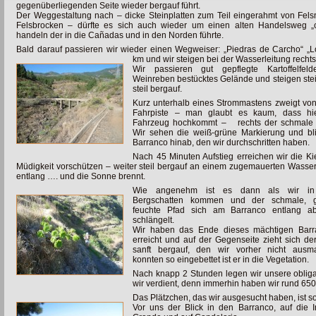
gegenüberliegenden Seite wieder bergauf führt.
Der Weggestaltung nach – dicke Steinplatten zum Teil eingerahmt von Fel
Felsbrocken – dürfte es sich auch wieder um einen alten Handelsweg „
handeln der in die Cañadas und in den Norden führte.
Bald darauf passieren wir wieder einen Wegweiser: „Piedras de Carcho“ „L
km und wir
steigen bei der Wasserleitung recht
Wir passieren gut gepflegte Kartoffelfel
Weinreben bestücktes Gelände und steigen steil,
steil bergauf.
Kurz unterhalb eines Strommastens zweigt von
Fahrpiste – man glaubt es kaum, dass hi
Fahrzeug hochkommt – rechts der schmale 
Wir sehen die weiß-grüne Markierung und bl
Barranco hinab, den wir durchschritten haben.
Nach 45 Minuten Aufstieg erreichen wir die 
Müdigkeit
vorschützen – weiter steil bergauf an einem zugemauerten Wasse
entlang …. und die Sonne brennt.
Wie angenehm ist es dann als wir i
Bergschatten kommen und der schmale, g
feuchte Pfad sich am Barranco entlang ab
schlängelt.
Wir haben das Ende dieses mächtigen Barr
erreicht und auf der Gegenseite zieht sich de
sanft bergauf, den wir vorher nicht ausm
konnten so eingebettet ist er in die Vegetation.
Nach knapp 2 Stunden legen wir unsere obliga
wir verdient, denn immerhin haben wir rund 6
Das Plätzchen, das wir ausgesucht haben, ist so
Vor uns der Blick in den Barranco, auf die