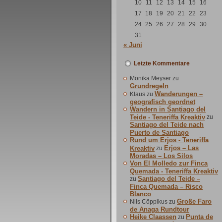
10
11
12
13
14
15
16
17
18
19
20
21
22
23
24
25
26
27
28
29
30
31
« Juni
Letzte Kommentare
Monika Meyser
zu
Grundregeln
Wanderungen –
Klaus
zu
geografisch geordnet
Wandern in Santiago del
Teide - Teneriffa Kreaktiv
zu
Santiago del Teide nach
Puerto de Santiago
Rund um Erjos - Teneriffa
Erjos – Las
Kreaktiv
zu
Moradas – Los Silos
Von El Molledo zur Finca
Quemada - Teneriffa Kreaktiv
Santiago del Teide –
zu
Finca Quemada – Risco
Blanco
Große Faro
Nils Cöppikus
zu
de Anaga Rundtour
Heike Claassen
Punta de
zu