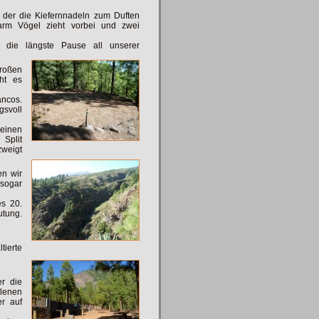
, der die Kiefernnadeln zum Duften
warm Vögel zieht vorbei und zwei
r die längste Pause all unserer
roßen
ht es
ancos.
gsvoll
einen
Split
weigt
n wir
sogar
es 20.
utung.
tierte
r die
enen
er auf