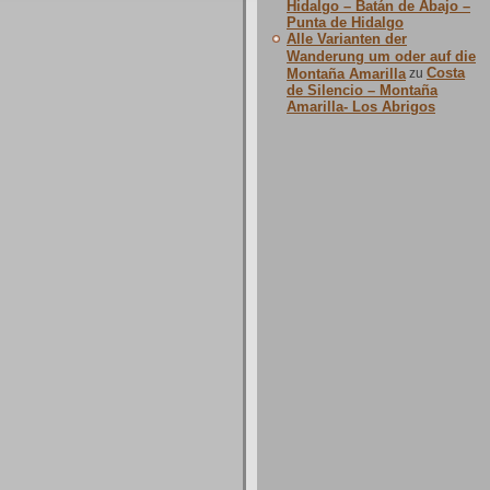
Hidalgo – Batán de Abajo –
Punta de Hidalgo
Alle Varianten der
Wanderung um oder auf die
Costa
Montaña Amarilla
zu
de Silencio – Montaña
Amarilla- Los Abrigos