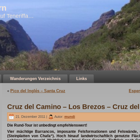
rn
uf Teneriffa…
Wanderungen Verzeichnis
Links
Pico del Inglés – Santa Cruz
Esper
«
Cruz del Camino – Los Brezos – Cruz de
21. Dezember 2011 |
Autor:
mundi
Die Rund-Tour ist unbedingt empfehlenswert!
Vier mächtige Barrancos, imposante Felsformationen und Felswände,
(Steinplatten von Chafa“). Hoch hinauf landwirtschaftlich genutzte Flä