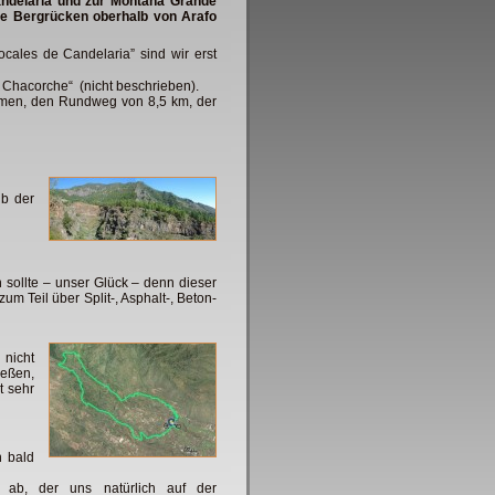
Candelaria und zur Montaña Grande
ie Bergrücken oberhalb von Arafo
ales de Candelaria” sind wir erst
 Chacorche“ (nicht beschrieben).
mmen, den Rundweg von 8,5 km, der
lb der
n sollte – unser Glück – denn dieser
um Teil über Split-, Asphalt-, Beton-
 nicht
ießen,
t sehr
n bald
ab, der uns natürlich auf der