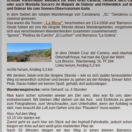
schöner Kiefernwald. Weitblick zur Insel Gran Canaria, Tiefblick nach 
oder auch Montaña Socorro im Malpaís de Güimar und Höhenblick auf d
und Güimar bis zum Sonnen-Observatorium Izaña
In dem Gebiet der lokalen Wanderwege von Candelaria „SL“ “Senderos Loc
zweimal gewesen.
„La Mesa“
Das waren die Touren:
, beschrieben am 13.4.2008 und “Barranco
Heute haben wir uns die längste Strecke dieses Wandergebietes vorgeno
sich aus verschiedenen Wanderstrecken zusammen zusammensetzt:
“Igonce”, ”Piedras de Carcho” „El Luchon’“ und Barranco ”La Gotera“.
In dem Ortsteil Cruz del Camino, weit oberha
Ortschaft Araya, hat man die Qual der Wahl:
Los Brezos: Wanderweg: SL TF 294
Links herum, Anstieg 5,2 km
rechts herum, Anstieg 3,3 km.
Wir denken, lieber erst die längere Strecke – wie es sich später herausstelle
Weg ist wesentlich schöner und besser zu gehen als der Abstieg. Dieser führt z
Piste. Daran hätten wir keinen Spaß gehabt, dort aufzusteigen.
Wanderwegstrecke:
reine Gehzeit: ca. 4 Stunden
Man kann sicher schneller wieder am Ziel sein, dies war für uns aber
erstrebenswert. Wir blieben öfter stehen um die Aus- und Einblicke zu gen
zum Fotografieren, zum Verschnaufen, zum Unterhalten, denn der Aufstieg is
steil, man braucht die Luft zum Gehen und das “Plaudern“ muss warten.
Also: Auf den Weg:
10.15 Uhr starten wir.
Zuerst geht es auch hier ein Stück auf der Asphalt-Fahrstraße, jedoch scho
biegen wir links auf den weiß-grün-markierten Pfad ab.
Nach 20 Minuten steigen wir den Weg in einen kleinen Barranco 