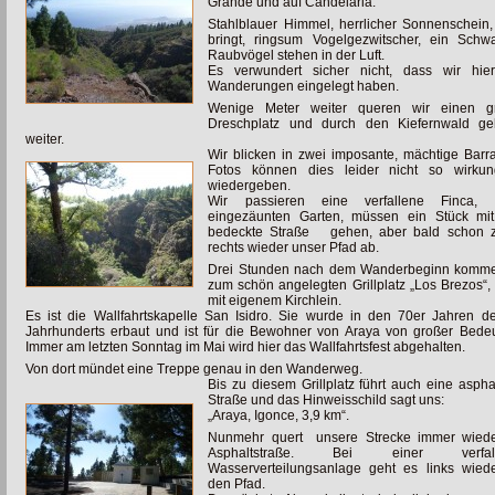
Grande und auf Candelaria.
Stahlblauer Himmel, herrlicher Sonnenschein
bringt, ringsum Vogelgezwitscher, ein Sch
Raubvögel stehen in der Luft.
Es verwundert sicher nicht, dass wir hie
Wanderungen eingelegt haben.
Wenige Meter weiter queren wir einen g
Dreschplatz und durch den Kiefernwald ge
weiter.
Wir blicken in zwei imposante, mächtige Barr
Fotos können dies
leider nicht so wirkun
wiedergeben.
Wir passieren eine verfallene Finca, 
eingezäunten Garten, müssen ein Stück mit 
bedeckte Straße gehen, aber bald schon z
rechts wieder unser Pfad ab.
Drei Stunden nach dem Wanderbeginn komme
zum schön angelegten Grillplatz „Los Brezos“,
mit eigenem Kirchlein.
Es ist die Wallfahrtskapelle San Isidro. Sie wurde in den 70er Jahren d
Jahrhunderts erbaut und ist für die Bewohner von Araya von großer Bede
Immer am letzten Sonntag im Mai wird hier das Wallfahrtsfest abgehalten.
Von dort mündet eine Treppe genau in den Wanderweg.
Bis zu diesem Grillplatz führt auch eine asphal
Straße und das Hinweisschild sagt uns:
„Araya, Igonce, 3,9 km“.
Nunmehr quert unsere Strecke immer wiede
Asphaltstraße. Bei einer verfall
Wasserverteilungsanlage geht es links wied
den Pfad.