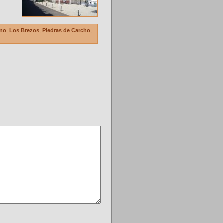
ino
,
Los Brezos
,
Piedras de Carcho
,