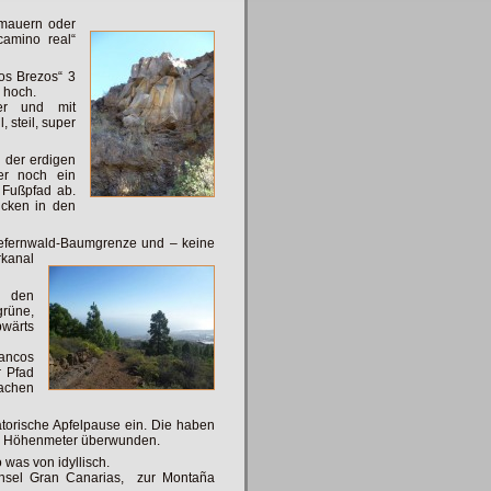
smauern oder
camino real“
os Brezos“ 3
s hoch.
der und mit
 steil, super
 der erdigen
er noch ein
Fußpfad ab.
icken in den
Kiefernwald-Baumgrenze und – keine
rkanal
n den
rüne,
wärts
ancos
r Pfad
achen
torische Apfelpause ein. Die haben
50 Höhenmeter überwunden.
 was von idyllisch.
 Insel Gran Canarias, zur Montaña