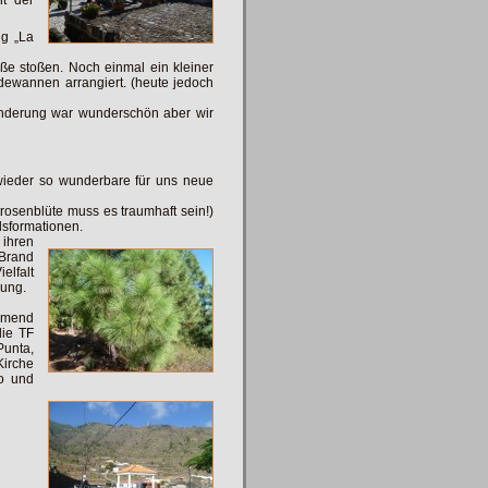
ng „La
aße stoßen. Noch einmal ein kleiner
adewannen arrangiert. (heute jedoch
anderung war wunderschön aber wir
wieder so wunderbare für uns neue
istrosenblüte muss es
traumhaft sein!)
lsformationen.
 ihren
Brand
elfalt
rung.
ommend
ie TF
Punta,
Kirche
no und