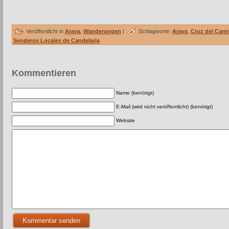
Veröffentlicht in
Araya
,
Wanderungen
|
Schlagworte:
Araya
,
Cruz del Cam
Senderos Locales de Candelaria
Kommentieren
Name (benötigt)
E-Mail (wird nicht veröffentlicht) (benötigt)
Website