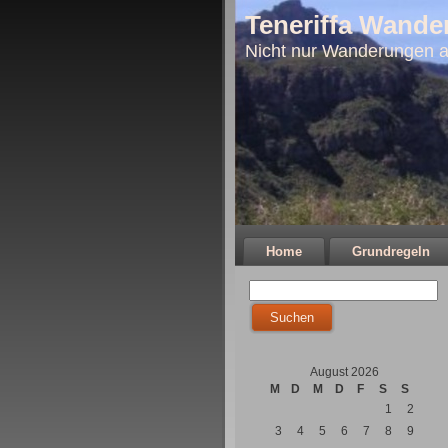
Teneriffa Wande
Nicht nur Wanderungen a
Home
Grundregeln
August 2026
M
D
M
D
F
S
S
1
2
3
4
5
6
7
8
9