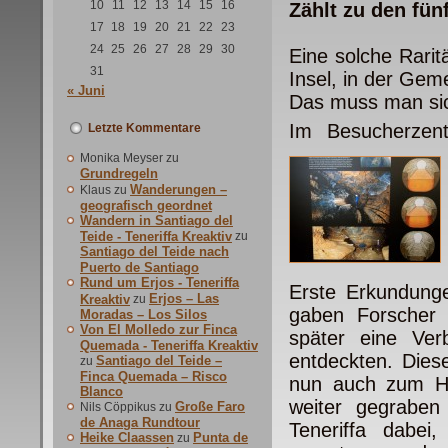
10
11
12
13
14
15
16
Zählt zu den fün
17
18
19
20
21
22
23
24
25
26
27
28
29
30
Eine solche Rarit
31
Insel, in der Gem
« Juni
Das muss man si
Im Besucherzen
Letzte Kommentare
Monika Meyser
zu
Grundregeln
Wanderungen –
Klaus
zu
geografisch geordnet
Wandern in Santiago del
Teide - Teneriffa Kreaktiv
zu
Santiago del Teide nach
Puerto de Santiago
Rund um Erjos - Teneriffa
Erste Erkundung
Erjos – Las
Kreaktiv
zu
gaben Forscher 
Moradas – Los Silos
Von El Molledo zur Finca
später eine Ve
Quemada - Teneriffa Kreaktiv
entdeckten. Dies
Santiago del Teide –
zu
Finca Quemada – Risco
nun auch zum Hö
Blanco
weiter gegraben
Große Faro
Nils Cöppikus
zu
de Anaga Rundtour
Teneriffa dabe
Heike Claassen
Punta de
zu