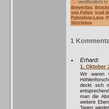
Veröffentlicht in
Breveritas
,
Brock
von Felipe
,
Icod d
Pahoehoe-Lava
,
P
Stricklava
1 Kommentar
Erhard:
1. Oktober
Wir waren O
Höhlenforsch
deckt sich 
entsprechen
man die Abs
weitere Eben
Tagen wieder