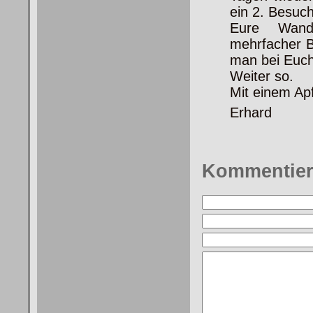
ein 2. Besuc
Eure Wande
mehrfacher B
man bei Euc
Weiter so.
Mit einem Ap
Erhard
Kommentie