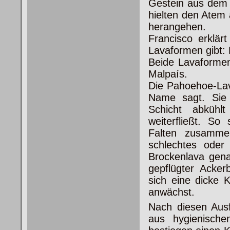
Gestein aus dem 
hielten den Atem
herangehen.
Francisco erklär
Lavaformen gibt:
Beide Lavaformen
Malpaís.
Die Pahoehoe-Lava
Name sagt. Sie 
Schicht abkühl
weiterfließt. So
Falten zusamme
schlechtes oder
Brockenlava gena
gepflügter Acker
sich eine dicke 
anwächst.
Nach diesen Aus
aus hygienisch