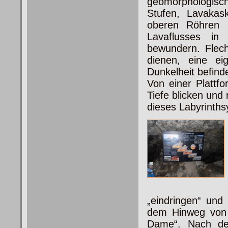
geomorphologisch
Stufen, Lavakas
oberen Röhren 
Lavaflusses i
bewundern. Flech
dienen, eine ei
Dunkelheit befinde
Von einer Plattf
Tiefe blicken und
dieses Labyrinth
„eindringen“ und
dem Hinweg von 
Dame“. Nach der