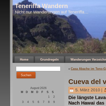
Teneriffa Wandern
Nicht nur Wanderungen auf Teneriffa…
Home
Grundregeln
Wanderungen Verzeichn
Casa Abache im Teno-G
«
Cueva del v
August 2026
5. März 2010 |
M
D
M
D
F
S
S
Die längste Lav
1
2
3
4
5
6
7
8
9
Nach Hawai das 