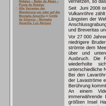
vernetzen, so das
Hidalgo – Batán de Abajo –
Punta de Hidalgo
Seit Juni 2008 is
Alle Varianten der
Wanderung um oder auf die
Vulkanröhre zähl
Costa
Montaña Amarilla
zu
Längsten der Wel
de Silencio – Montaña
Amarilla- Los Abrigos
Anschlussgrabun
und Breveritas un
Vor 27 000 Jahren
niedrigere Brude
strömte dem Meer
über und unter
Ausbruch. Die 
wiederholte s
unterschiedliche 
Bei den Lavaröhr
der Lavaströme en
Berührung kommt
An einem Vide
immerwährende La
größten Insel Ha