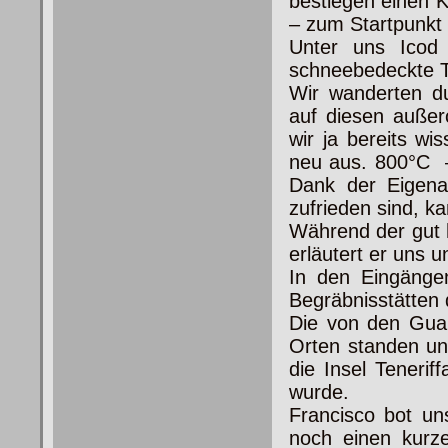
bestiegen einen K
– zum Startpunkt
Unter uns Icod 
schneebedeckte T
Wir wanderten d
auf diesen außer
wir ja bereits wi
neu aus. 800°C –
Dank der Eigena
zufrieden sind, k
Während der gut 
erläutert er uns 
In den Eingänge
Begräbnisstätten
Die von den Gua
Orten standen u
die Insel Tenerif
wurde.
Francisco bot u
noch einen kurze