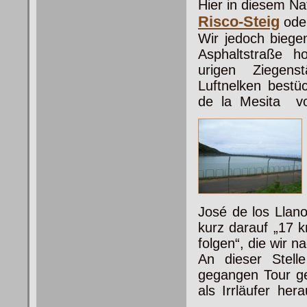
Hier in diesem N
Risco-Steig
oder
Wir jedoch biege
Asphaltstraße ho
urigen Ziegen
Luftnelken best
de la Mesita vo
José de los Lla
kurz darauf „17 
folgen“, die wir n
An dieser Stell
gegangen Tour ge
als Irrläufer her