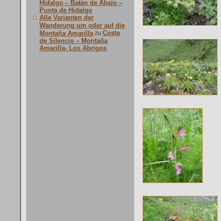
Hidalgo – Batán de Abajo –
Punta de Hidalgo
Alle Varianten der
Wanderung um oder auf die
Costa
Montaña Amarilla
zu
de Silencio – Montaña
Amarilla- Los Abrigos