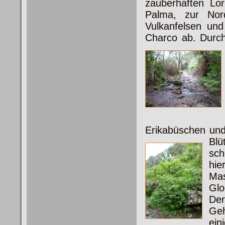
zauberhaften Lor
Palma, zur Nor
Vulkanfelsen und
Charco ab. Durch
Erikabüschen un
Blü
sch
hi
Ma
Glo
De
Geh
ein