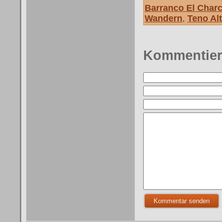
Barranco El Char
Wandern
,
Teno Al
Kommentie