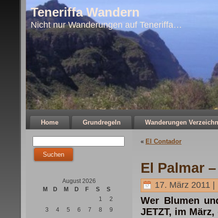
Teneriffa Wandern
Nicht nur Wanderungen auf Teneriffa…
Home
Grundregeln
Wanderungen Verzeichn
El Contador
«
El Palmar –
August 2026
17. März 2011 |
M
D
M
D
F
S
S
Wer Blumen und 
1
2
3
4
5
6
7
8
9
JETZT, im März,