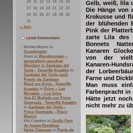
10
11
12
13
14
15
16
Gelb, weiß, lila
17
18
19
20
21
22
23
Die Hänge von d
24
25
26
27
28
29
30
Krokusse und fl
31
der blühenden 
« Juni
Pink der Platte
zarte Lila des
Letzte Kommentare
Bonnets Natt
Monika Meyser
zu
Kanaren Glock
Grundregeln
Wanderungen –
Klaus
zu
von der vielb
geografisch geordnet
Kanaren-Hundsra
Wandern in Santiago del
Teide - Teneriffa Kreaktiv
zu
der Lorbeerbäu
Santiago del Teide nach
Farne und Dickb
Puerto de Santiago
Rund um Erjos - Teneriffa
Man muss einf
Erjos – Las
Kreaktiv
zu
Farbenpracht in
Moradas – Los Silos
Hätte jetzt noc
Von El Molledo zur Finca
Quemada - Teneriffa Kreaktiv
nicht mehr zu ü
Santiago del Teide –
zu
Finca Quemada – Risco
Blanco
Große Faro
Nils Cöppikus
zu
de Anaga Rundtour
Heike Claassen
Punta de
zu