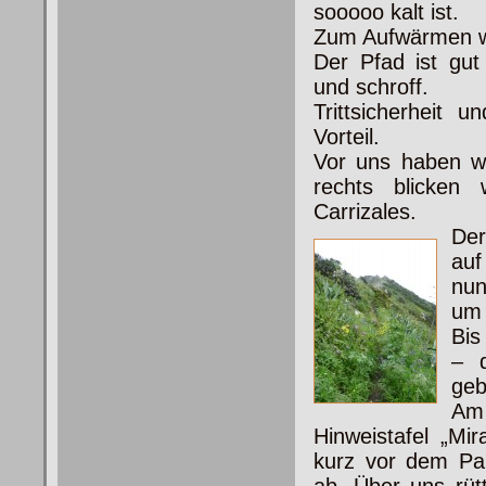
sooooo kalt ist.
Zum Aufwärmen w
Der Pfad ist gu
und schroff.
Trittsicherheit u
Vorteil.
Vor uns haben w
rechts blicken
Carrizales.
Der
auf
nun
um 
Bis
– 
geb
Am 
Hinweistafel „Mi
kurz vor dem Par