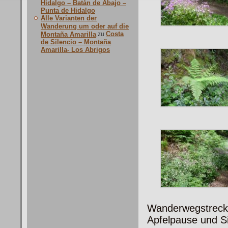
Hidalgo – Batán de Abajo –
Punta de Hidalgo
Alle Varianten der
Wanderung um oder auf die
Costa
Montaña Amarilla
zu
de Silencio – Montaña
Amarilla- Los Abrigos
Wanderwegstrecke
Apfelpause und S