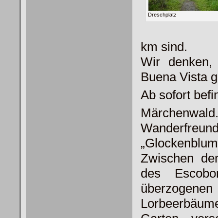
Dreschplatz
km sind.
Wir denken, 
Buena Vista g
Ab sofort bef
Märchen
Wande
„Glockenblume
Zwischen de
des Escobo
überzog
Lorbeerbäume