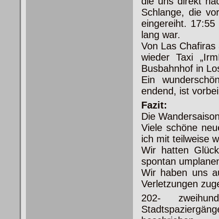
die uns direkt n
Schlange, die vor
eingereiht. 17:5
lang war.
Von Las Chafiras 
wieder Taxi „Ir
Busbahnhof in Los
Ein wunderschön
endend, ist vorbei
Fazit:
Die Wandersaison
Viele schöne neu
ich mit teilweise
Wir hatten Glüc
spontan umplane
Wir haben uns a
Verletzungen zuge
202- zweihun
Stadtspaziergänge