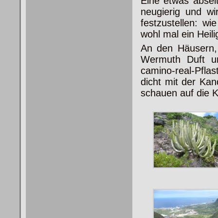
Eine etwas absei
neugierig
und wir
festzustellen: w
wohl mal ein Heil
An den Häusern, 
Wermuth Duft um
camino-real-Pfl
dicht mit der Ka
schauen auf die K