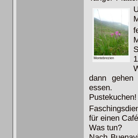
U
M
f
S
1
Montebrezien
W
dann gehen 
essen.
Pustekuchen!
Faschingsdiens
für einen Café
Was tun?
Nach Buenavi