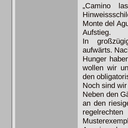
„Camino la
Hinweisssch
Monte del Agu
Aufstieg.
In großzüg
aufwärts. Nach
Hunger haben
wollen wir u
den obligator
Noch sind wir
Neben den Gä
an den riesi
regelrechte
Musterexemp