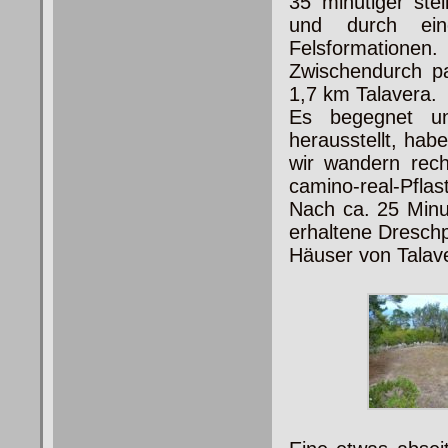
35 minütiger stei
und durch eine
Felsformationen.
Zwischendurch pa
1,7 km Talavera.
Es begegnet un
herausstellt, hab
wir wandern recht
camino-real-Pflas
Nach ca. 25 Minu
erhaltene Dreschp
Häuser von Talav