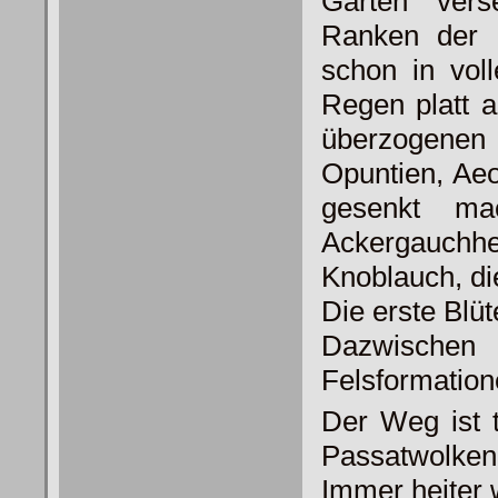
Garten vers
Ranken der 
schon in voll
Regen platt 
überzogenen 
Opuntien, Ae
gesenkt ma
Ackergauchh
Knoblauch, die
Die erste Blüt
Dazwische
Felsformation
Der Weg ist t
Passatwolken,
Immer heiter w