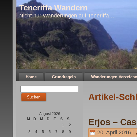
Teneriffa Wandern
Nicht nur Wanderungen auf Teneriffa…
Home
Grundregeln
Wanderungen Verzeichn
Artikel-Sch
August 2026
M
D
M
D
F
S
S
Erjos – Cas
1
2
20. April 2016 |
3
4
5
6
7
8
9