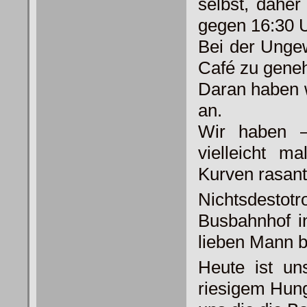
selbst, dahe
gegen 16:30 
Bei der Ungew
Café zu gene
Daran haben w
an.
Wir haben –
vielleicht m
Kurven rasant
Nichtsdest
Busbahnhof i
lieben Mann b
Heute ist un
riesigem Hung