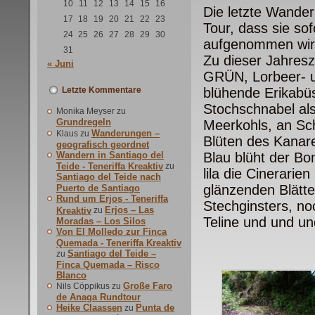
10
11
12
13
14
15
16
Die letzte Wande
17
18
19
20
21
22
23
Tour, dass sie so
24
25
26
27
28
29
30
aufgenommen wir
31
Zu dieser Jahresz
« Juni
GRÜN, Lorbeer- u
Letzte Kommentare
blühende Erikabüs
Stochschnabel als
Monika Meyser
zu
Grundregeln
Meerkohls, an Sch
Wanderungen –
Klaus
zu
Blüten des Kanar
geografisch geordnet
Wandern in Santiago del
Blau blüht der Bo
Teide - Teneriffa Kreaktiv
zu
lila die Cinerarie
Santiago del Teide nach
glänzenden Blätt
Puerto de Santiago
Rund um Erjos - Teneriffa
Stechginsters, no
Erjos – Las
Kreaktiv
zu
Teline und und un
Moradas – Los Silos
Von El Molledo zur Finca
Quemada - Teneriffa Kreaktiv
Santiago del Teide –
zu
Finca Quemada – Risco
Blanco
Große Faro
Nils Cöppikus
zu
de Anaga Rundtour
Heike Claassen
Punta de
zu