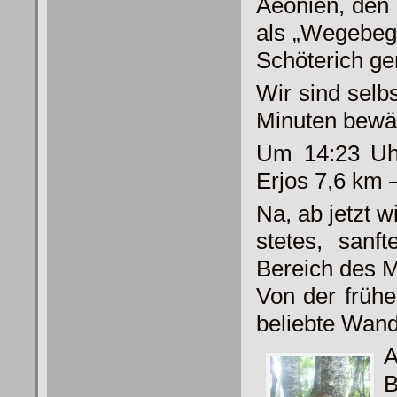
Aeonien, den
als „Wegebegl
Schöterich ge
Wir sind selbs
Minuten bewäl
Um 14:23 Uh
Erjos 7,6 km 
Na, ab jetzt w
stetes, sanf
Bereich des M
Von der früh
beliebte Wande
A
B