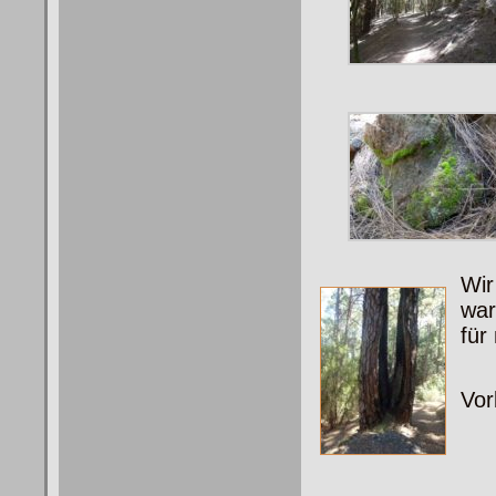
Wir
war
für
Vor