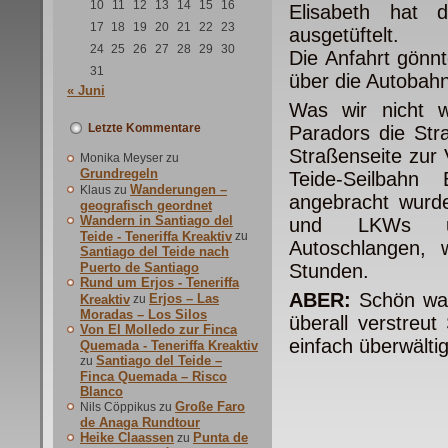
10
11
12
13
14
15
16
Elisabeth hat
17
18
19
20
21
22
23
ausgetüftelt.
24
25
26
27
28
29
30
Die Anfahrt gönnt
31
über die Autobahn
« Juni
Was wir nicht 
Letzte Kommentare
Paradors die Str
Straßenseite zur
Monika Meyser
zu
Grundregeln
Teide-Seilbahn
Wanderungen –
Klaus
zu
angebracht wurd
geografisch geordnet
Wandern in Santiago del
und LKWs un
Teide - Teneriffa Kreaktiv
zu
Autoschlangen,
Santiago del Teide nach
Puerto de Santiago
Stunden.
Rund um Erjos - Teneriffa
ABER:
Schön war 
Erjos – Las
Kreaktiv
zu
Moradas – Los Silos
überall verstreu
Von El Molledo zur Finca
einfach überwälti
Quemada - Teneriffa Kreaktiv
Santiago del Teide –
zu
Finca Quemada – Risco
Blanco
Große Faro
Nils Cöppikus
zu
de Anaga Rundtour
Heike Claassen
Punta de
zu