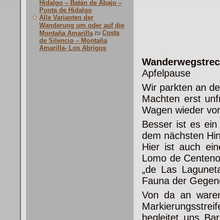
Hidalgo – Batán de Abajo –
Punta de Hidalgo
Alle Varianten der
Wanderung um oder auf die
Costa
Montaña Amarilla
zu
de Silencio – Montaña
Amarilla- Los Abrigos
Wanderwegstrec
Apfelpause
Wir parkten an de
Machten erst unf
Wagen wieder vo
Besser ist es ei
dem nächsten Hin
Hier ist auch ei
Lomo de Centeno“
„de Las Laguneta
Fauna der Gegen
Von da an waren
Markierungsstre
begleitet uns Ba