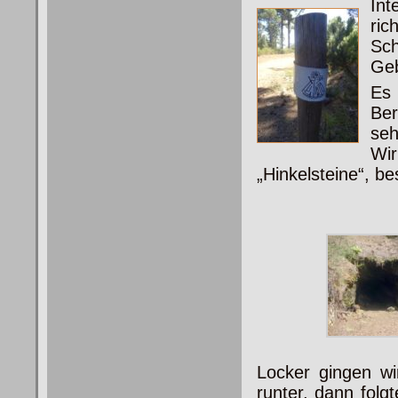
Int
ric
Sch
Geb
Es 
Ber
seh
Wir
„Hinkelsteine“, b
Locker gingen w
runter, dann fol