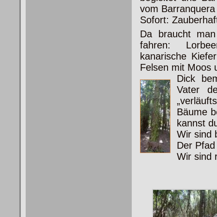
vom Barranquera 
Sofort: Zauberhaf
Da braucht man 
fahren: Lorbee
kanarische Kiefer
Felsen mit Moos 
Dick be
Vater d
„verläuft
Bäume be
kannst du 
Wir sind 
Der Pfad 
Wir sind r