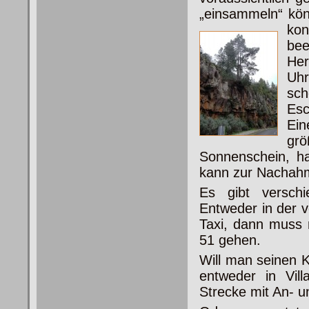
„einsammeln“ kön
kon
bee
He
Uhr
sc
Esc
Ei
gr
Sonnenschein, ha
kann zur Nachah
Es gibt verschi
Entweder in der 
Taxi, dann muss 
51 gehen.
Will man seinen 
entweder in Vill
Strecke mit An- u