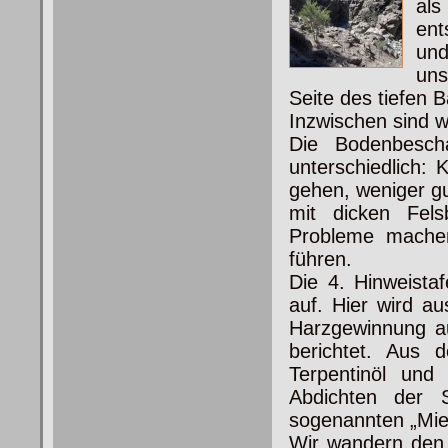
als
ent
und
un
Seite des tiefen 
Inzwischen sind w
Die Bodenbesch
unterschiedlich:
gehen, weniger gu
mit dicken Fels
Probleme machen
führen.
Die 4. Hinweista
auf. Hier wird au
Harzgewinnung au
berichtet. Aus 
Terpentinöl und
Abdichten der S
sogenannten „Mie
Wir wandern den 