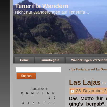
Teneriffa Wandern
Nicht nur Wanderungen auf Teneriffa…
Home
Grundregeln
Wanderungen Verzeichn
La Fortaleza auf La Go
«
Las Lajas –
August 2026
23. Dezember 2
M
D
M
D
F
S
S
Das Motto für 
1
2
3
4
5
6
7
8
9
ging’s bergab“.