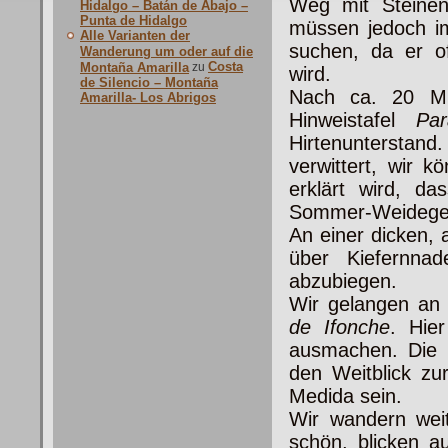
Weg mit Steinen
Hidalgo – Batán de Abajo –
Punta de Hidalgo
müssen jedoch i
Alle Varianten der
suchen, da er of
Wanderung um oder auf die
Costa
Montaña Amarilla
zu
wird.
de Silencio – Montaña
Nach ca. 20 Mi
Amarilla- Los Abrigos
Hinweistafel
Par
Hirtenunterstand.
verwittert, wir k
erklärt wird, d
Sommer-Weidegeb
An einer dicken,
über Kiefernnad
abzubiegen.
Wir gelangen an 
de
Ifonche
. Hie
ausmachen. Die r
den Weitblick zu
Medida sein.
Wir wandern weit
schön, blicken 