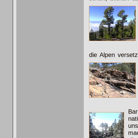
die Alpen versetz
Bar
nat
un
mac