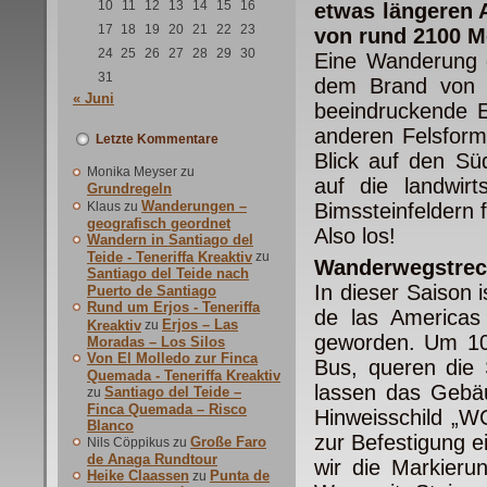
10
11
12
13
14
15
16
etwas längeren 
17
18
19
20
21
22
23
von rund 2100 M
24
25
26
27
28
29
30
Eine Wanderung d
31
dem Brand von 1
« Juni
beeindruckende E
anderen Felsform
Letzte Kommentare
Blick auf den Sü
Monika Meyser
zu
auf die landwirt
Grundregeln
Wanderungen –
Klaus
zu
Bimssteinfeldern f
geografisch geordnet
Also los!
Wandern in Santiago del
Teide - Teneriffa Kreaktiv
zu
Wanderwegstrec
Santiago del Teide nach
In dieser Saison 
Puerto de Santiago
Rund um Erjos - Teneriffa
de las Americas
Erjos – Las
Kreaktiv
zu
geworden. Um 10.
Moradas – Los Silos
Von El Molledo zur Finca
Bus, queren die 
Quemada - Teneriffa Kreaktiv
lassen das Gebäu
Santiago del Teide –
zu
Finca Quemada – Risco
Hinweisschild „W
Blanco
zur Befestigung e
Große Faro
Nils Cöppikus
zu
de Anaga Rundtour
wir die Markieru
Heike Claassen
Punta de
zu