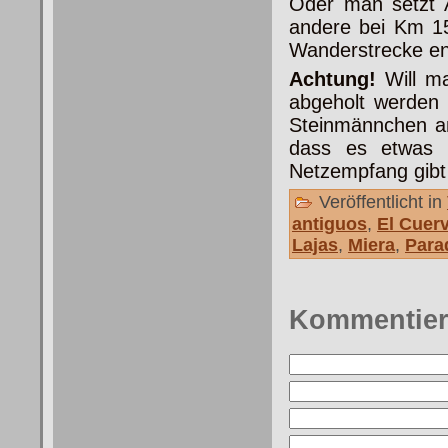
Oder man setzt A
andere bei Km 15
Wanderstrecke e
Achtung!
Will ma
abgeholt werden 
Steinmännchen an
dass es etwas 
Netzempfang gibt 
Veröffentlicht in
antiguos
,
El Cuer
Lajas
,
Miera
,
Para
Kommentie