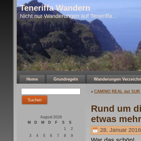
Teneriffa Wandern
Nicht nur Wanderungen auf Teneriffa…
Home
Grundregeln
Wanderungen Verzeichn
CAMINO REAL del SUR 
«
Rund um di
etwas meh
August 2026
M
D
M
D
F
S
S
1
2
28. Januar 2016
3
4
5
6
7
8
9
War das schön!