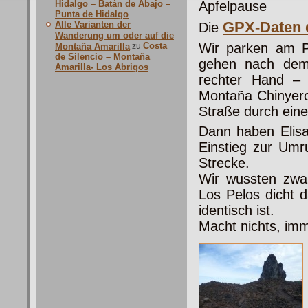
Hidalgo – Batán de Abajo –
Apfelpause
Punta de Hidalgo
GPX-Daten 
Alle Varianten der
Die
Wanderung um oder auf die
Costa
Wir parken am P
Montaña Amarilla
zu
de Silencio – Montaña
gehen nach dem 
Amarilla- Los Abrigos
rechter Hand – 
Montaña Chinyero.
Straße durch eine
Dann haben Elisa
Einstieg zur Umr
Strecke.
Wir wussten zwa
Los Pelos dicht d
identisch ist.
Macht nichts, im