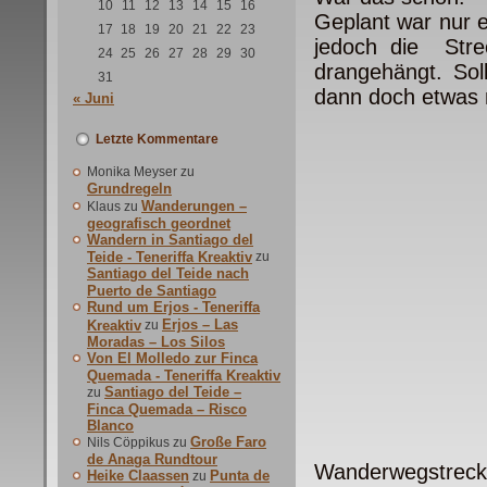
10
11
12
13
14
15
16
Geplant war nur 
17
18
19
20
21
22
23
jedoch die Stre
24
25
26
27
28
29
30
drangehängt. So
31
dann doch etwas 
« Juni
Letzte Kommentare
Monika Meyser
zu
Grundregeln
Wanderungen –
Klaus
zu
geografisch geordnet
Wandern in Santiago del
Teide - Teneriffa Kreaktiv
zu
Santiago del Teide nach
Puerto de Santiago
Rund um Erjos - Teneriffa
Erjos – Las
Kreaktiv
zu
Moradas – Los Silos
Von El Molledo zur Finca
Quemada - Teneriffa Kreaktiv
Santiago del Teide –
zu
Finca Quemada – Risco
Blanco
Große Faro
Nils Cöppikus
zu
de Anaga Rundtour
Wanderwegstreck
Heike Claassen
Punta de
zu