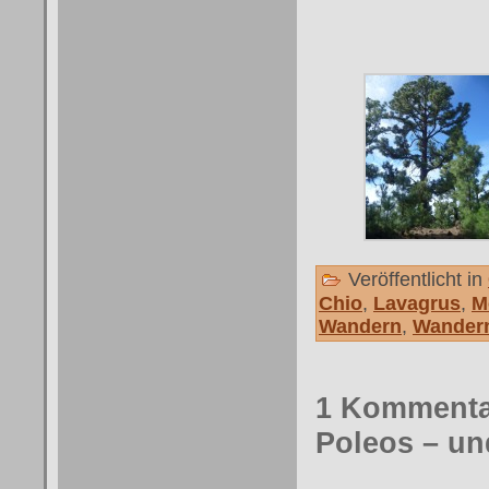
Veröffentlicht in
Chio
,
Lavagrus
,
M
Wandern
,
Wandern
1 Kommenta
Poleos – un