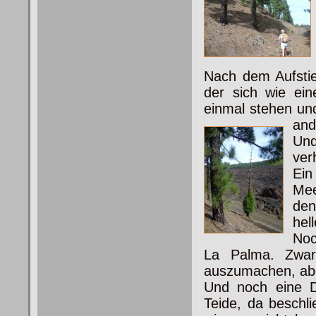
Nach dem Aufstie
der sich wie ein
einmal stehen un
and
Und
ver
Ein
Mee
den
hel
Noc
La Palma. Zwar
auszumachen, aber
Und noch eine Dr
Teide, da beschl