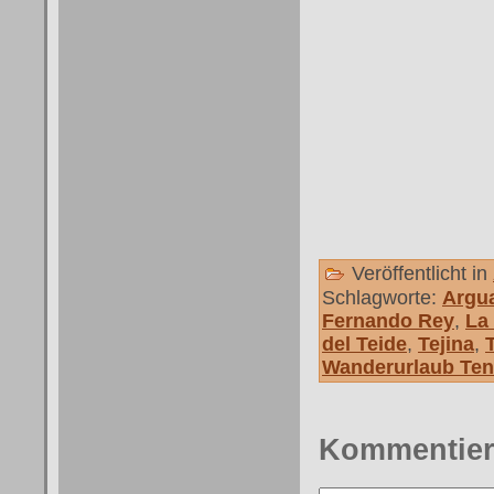
Veröffentlicht in
Schlagworte:
Argu
Fernando Rey
,
La
del Teide
,
Tejina
,
Wanderurlaub Tene
Kommentie