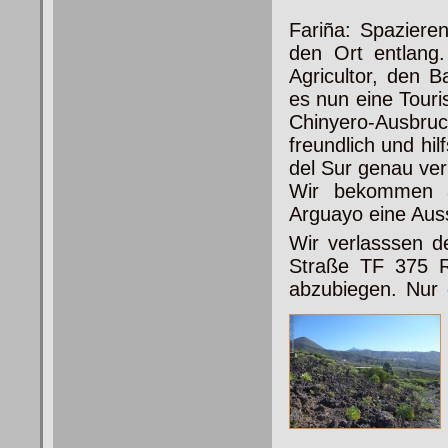
Fariña: Spazieren
den Ort entlang
Agricultor, den B
es nun eine Touri
Chinyero-Ausbr
freundlich und hi
del Sur genau verl
Wir bekommen a
Arguayo eine Auss
Wir verlasssen d
Straße TF 375 R
abzubiegen. Nur 