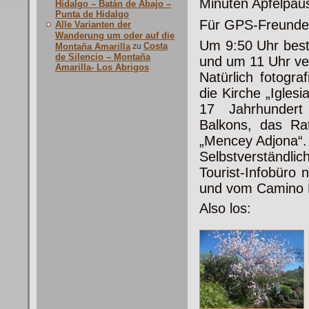
Minuten Apfelpau
Hidalgo – Batán de Abajo –
Punta de Hidalgo
Für GPS-Freunde 
Alle Varianten der
Wanderung um oder auf die
Um 9:50 Uhr best
Costa
Montaña Amarilla
zu
de Silencio – Montaña
und um 11 Uhr ver
Amarilla- Los Abrigos
Natürlich fotogra
die Kirche „Igle
17 Jahrhundert
Balkons, das R
„Mencey Adjona“.
Selbstverständlic
Tourist-Infobüro 
und vom Camino Re
Also los: