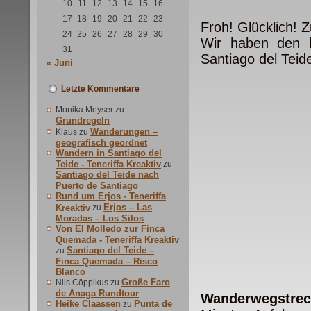
10
11
12
13
14
15
16
17
18
19
20
21
22
23
Froh! Glücklich! Z
24
25
26
27
28
29
30
Wir haben den l
31
Santiago del Teid
« Juni
Letzte Kommentare
Monika Meyser
zu
Grundregeln
Wanderungen –
Klaus
zu
geografisch geordnet
Wandern in Santiago del
Teide - Teneriffa Kreaktiv
zu
Santiago del Teide nach
Puerto de Santiago
Rund um Erjos - Teneriffa
Erjos – Las
Kreaktiv
zu
Moradas – Los Silos
Von El Molledo zur Finca
Quemada - Teneriffa Kreaktiv
Santiago del Teide –
zu
Finca Quemada – Risco
Blanco
Große Faro
Nils Cöppikus
zu
de Anaga Rundtour
Wanderwegstrec
Heike Claassen
Punta de
zu