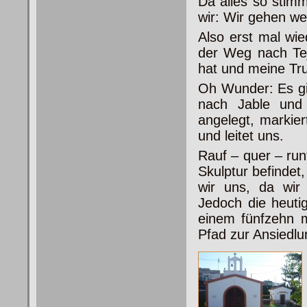
Da alles so stimm
wir: Wir gehen wei
Also erst mal wi
der Weg nach Teji
hat und meine Tru
Oh Wunder: Es gib
nach Jable und
angelegt, markie
und leitet uns.
Rauf – quer – runt
Skulptur befindet
wir uns, da wir
Jedoch die heuti
einem fünfzehn 
Pfad zur Ansiedl