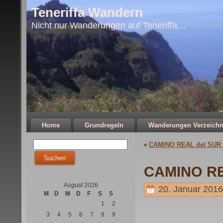
Teneriffa Wandern
Nicht nur Wanderungen auf Teneriffa…
Home
Grundregeln
Wanderungen Verzeichn
CAMINO REAL del SUR 
«
CAMINO RE
August 2026
20. Januar 2016
M
D
M
D
F
S
S
1
2
3
4
5
6
7
8
9