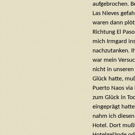
aufgebrochen. Be
Las Nieves gefa
waren dann plötz
Richtung El Paso
mich Irmgard ins
nachzutanken. Ih
war mein Versuch
nicht in unseren
Glück hatte, muß
Puerto Naos via 
zum Glück in To
eingeprägt hatte
nahm ich diesen
Hotel. Dort mußt
Hotelgelände od