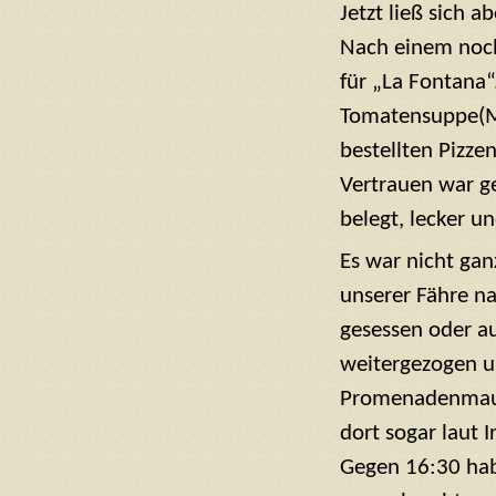
Jetzt ließ sich 
Nach einem noch
für „La Fontana“
Tomatensuppe(M)
bestellten Pizze
Vertrauen war ge
belegt, lecker u
Es war nicht ga
unserer Fähre na
gesessen oder au
weitergezogen u
Promenadenmauer
dort sogar laut 
Gegen 16:30 hab