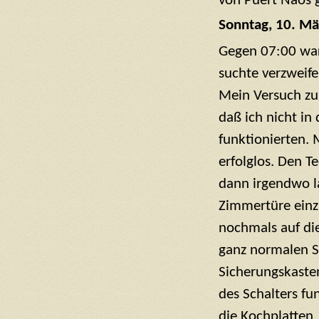
von Puert Naos g
Sonntag, 10. Mä
Gegen 07:00 war
suchte verzweif
Mein Versuch zum
daß ich nicht in
funktionierten. 
erfolglos. Den T
dann irgendwo l
Zimmertüre einzu
nochmals auf di
ganz normalen Sc
Sicherungskasten
des Schalters fu
die Kochplatten.