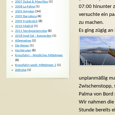
2007 Dubai & Mauritius
(1)
07:00 hinunter 
2008 La Palma
(1)
2009 Ägypten
(34)
versuchte ein p
2009 Barcelona
(6)
2009 Frankreich
(8)
zu machen.
2010 Madrid
(1)
Es ging zügig an
2011 Nordspanienreise
(8)
2018 Insel Sal – Kapverden
(1)
Allgemeines
(2)
Die Reisen
(1)
Hurtigruten
(8)
Kreuzfahrt – Westliches Mittelmeer
(8)
Kreuzfahrt westl. Mittelmeer 2
(1)
Zeitreise
(1)
unplanmäßig mac
Zwischenstopp, s
Palma von Bord 
Wir nahmen die 
Stunde bereits e