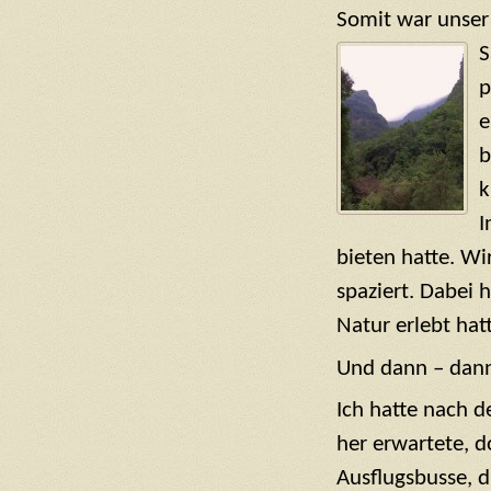
Somit war unser
S
p
e
b
k
I
bieten hatte. Wi
spaziert. Dabei 
Natur erlebt hat
Und dann – dann 
Ich hatte nach d
her erwartete, d
Ausflugsbusse, d