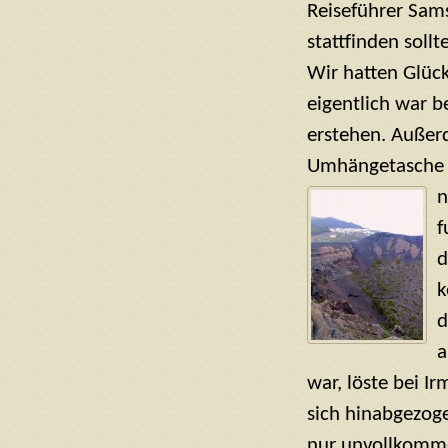
Reiseführer Sam
stattfinden sollte
Wir hatten Glück
eigentlich war b
erstehen. Außer
Umhängetasche 
f
d
k
d
a
war, löste bei I
sich hinabgezoge
nur unvollkomm