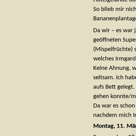
So blieb mir nic
Bananenplantage
Da wir – es war 
geöffneten Supe
(Mispelfrüchte) 
welches Irmgard 
Keine Ahnung, w
seltsam. Ich ha
aufs Bett gelegt
gehen konnte/mu
Da war es schon
nachdem mich Irm
Montag, 11. Mä