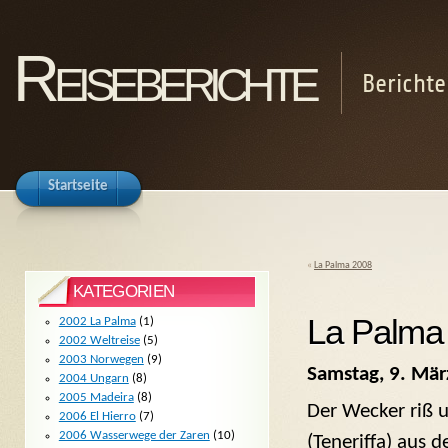
Reiseberichte
Berichte
Startseite
«
La Palma 2008
KATEGORIEN
La Palma
2002 La Palma
(1)
2002 Weltreise
(5)
2003 Norwegen
(9)
Samstag, 9. Mär
2004 Ungarn
(8)
2005 Madeira
(8)
Der Wecker riß 
2006 El Hierro
(7)
2006 Wasserwege der Zaren
(10)
(Teneriffa) aus