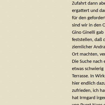
Zufahrt dann abe
ergattert und d
für den gefordert
sind wir in den
Gino Ginelli ga
feststellen, daß
ziemlicher Andr
Ort machten, ver
Die Suche nach e
etwas schwierig 
Terrasse. In Wir
hier endlich daz
zufrieden, ich h
hat Irmgard irg