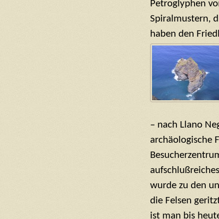
Petroglyphen von
Spiralmustern, d
haben den Fried
– nach Llano Ne
archäologische 
Besucherzentrum
aufschlußreiches
wurde zu den unt
die Felsen geritz
ist man bis heu