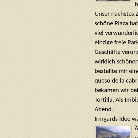
b
Unser nächstes Z
schöne Plaza hab
viel verwunderli
einzige freie Pa
Geschäfte veruns
wirklich schöne
bestellte mir ei
queso de la cabr
bekamen wir beid
Tortilla. Als Imb
Abend.
Irmgards Idee wa
Ä