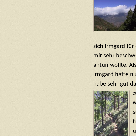
sich Irmgard für
mir sehr beschwe
antun wollte. Al
Irmgard hatte nu
habe sehr gut d
z
w
s
f
u