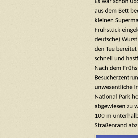
Es war schon 08
aus dem Bett be
kleinen Superma
Frühstück eingek
deutsche) Wurst
den Tee bereitet
schnell und hast
Nach dem Frühst
Besucherzentrum
unwesentliche I
National Park h
abgewiesen zu we
100 m unterhalb
Straßenrand abz