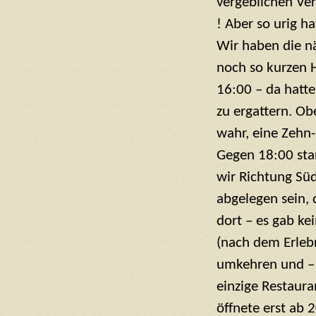
vergeblichen Ver
! Aber so urig ha
Wir haben die n
noch so kurzen 
16:00 – da hatte
zu ergattern. Ob
wahr, eine Zeh
Gegen 18:00 sta
wir Richtung Sü
abgelegen sein, 
dort – es gab ke
(nach dem Erlebn
umkehren und – 
einzige Restaura
öffnete erst ab 