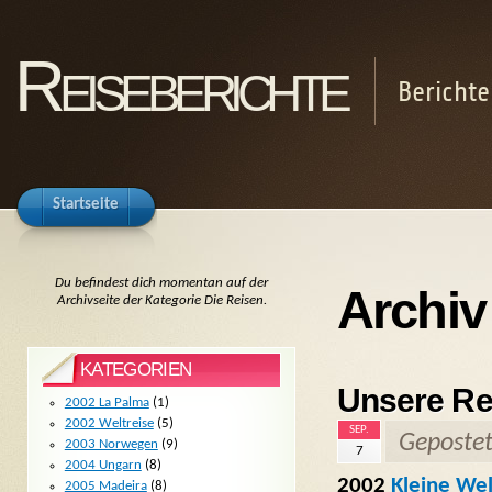
Reiseberichte
Berichte
Startseite
Du befindest dich momentan auf der
Archiv
Archivseite der Kategorie Die Reisen.
KATEGORIEN
Unsere Re
2002 La Palma
(1)
2002 Weltreise
(5)
SEP.
Geposte
2003 Norwegen
(9)
7
2004 Ungarn
(8)
2002
Kleine Wel
2005 Madeira
(8)