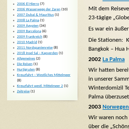
2006 El Hierro
(7)
Mit dem Reiseve
2006 Wasserwege der Zaren
(10)
2007 Dubai & Mauritius
(1)
23-tägige „Globe
2008 La Palma
(1)
2009 Ägypten
(34)
Es war ein äußer
2009 Barcelona
(6)
2009 Frankreich
(8)
Die Stationen: 
2010 Madrid
(1)
2011 Nordspanienreise
(8)
Bangkok – Hua 
2018 Insel Sal – Kapverden
(1)
2002
La Palma
Allgemeines
(2)
Die Reisen
(1)
Wir hatten berei
Hurtigruten
(8)
Kreuzfahrt – Westliches Mittelmeer
in unserer Samm
(8)
Kreuzfahrt westl. Mittelmeer 2
(1)
Winterdomizil T
Zeitreise
(1)
Palma überzuset
2003
Norwegen 
Wir waren noch 
über die „Schöns