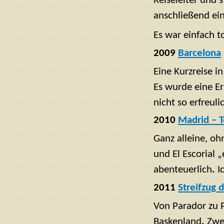
Reiseleiter und
anschließend ei
Es war einfach to
2009
Barcelona
Eine Kurzreise i
Es wurde eine Er
nicht so erfreuli
2010
Madrid – T
Ganz alleine, oh
und El Escorial 
abenteuerlich
.
I
2011
Streifzug 
Von Parador zu P
Baskenland
.
Zwe