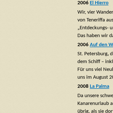
2006
El Hierro
Wir, vier Wande
von Teneriffa a
„Entdeckungs- u
Das haben wir d
2006
Auf den W
St. Petersburg
,
d
dem Schiff – ink
Für uns viel Neu
uns im August 20
2008
La Palma
Da unsere schwe
Kanarenurlaub au
übrig, als sie d