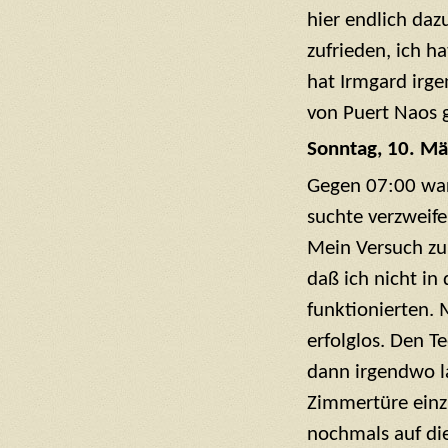
hier endlich daz
zufrieden, ich h
hat Irmgard irg
von Puert Naos g
Sonntag, 10. Mä
Gegen 07:00 war
suchte verzweif
Mein Versuch zum
daß ich nicht in
funktionierten. 
erfolglos. Den T
dann irgendwo l
Zimmertüre einzu
nochmals auf di