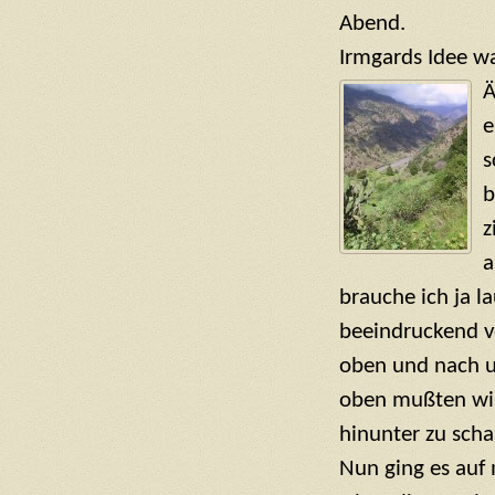
Abend.
Irmgards Idee wa
Ä
e
s
b
z
a
brauche ich ja la
beeindruckend v
oben und nach 
oben mußten wir
hinunter zu sch
Nun ging es auf