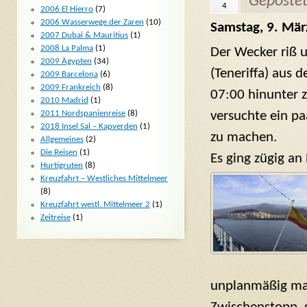
Geposte
4
2006 El Hierro
(7)
2006 Wasserwege der Zaren
(10)
Samstag, 9. Mär
2007 Dubai & Mauritius
(1)
2008 La Palma
(1)
Der Wecker riß 
2009 Ägypten
(34)
(Teneriffa) aus
2009 Barcelona
(6)
2009 Frankreich
(8)
07:00 hinunter 
2010 Madrid
(1)
2011 Nordspanienreise
(8)
versuchte ein p
2018 Insel Sal – Kapverden
(1)
zu machen.
Allgemeines
(2)
Die Reisen
(1)
Es ging zügig an
Hurtigruten
(8)
Kreuzfahrt – Westliches Mittelmeer
(8)
Kreuzfahrt westl. Mittelmeer 2
(1)
Zeitreise
(1)
unplanmäßig mac