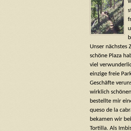
w
s
f
u
b
Unser nächstes Z
schöne Plaza hab
viel verwunderli
einzige freie Pa
Geschäfte veruns
wirklich schöne
bestellte mir ei
queso de la cabr
bekamen wir beid
Tortilla. Als Imb