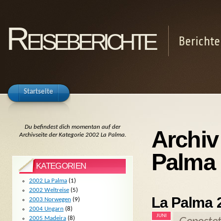
Reiseberichte
Berichte
Startseite
Du befindest dich momentan auf der
Archiv
Archivseite der Kategorie 2002 La Palma.
Palma
KATEGORIEN
2002 La Palma
(1)
2002 Weltreise
(5)
La Palma 
2003 Norwegen
(9)
2004 Ungarn
(8)
JUNI
2005 Madeira
(8)