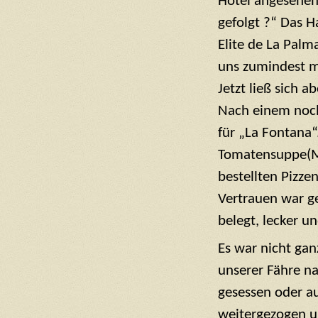
Hotel angesehen
gefolgt ?“ Das H
Elite de La Palm
uns zumindest ma
Jetzt ließ sich 
Nach einem noch
für „La Fontana“
Tomatensuppe(M)
bestellten Pizze
Vertrauen war ge
belegt, lecker u
Es war nicht ga
unserer Fähre na
gesessen oder au
weitergezogen u