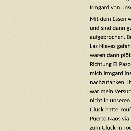
Irmgard von uns
Mit dem Essen w
und sind dann gut
aufgebrochen. Be
Las Nieves gefa
waren dann plötz
Richtung El Paso
mich Irmgard ins
nachzutanken. Ih
war mein Versuch
nicht in unseren
Glück hatte, muß
Puerto Naos via 
zum Glück in To