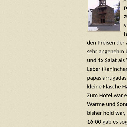
p
z
v
h
den Preisen der
sehr angenehm ü
und 1x Salat al
Leber (Kaninchen
papas arrugadas
kleine Flasche H
Zum Hotel war e
Wärme und Sonne
bisher hold war,
16:00 gab es sog