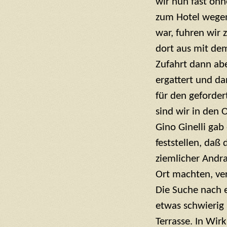
wir nun fast oh
zum Hotel wegen
war, fuhren wir 
dort aus mit dem
Zufahrt dann abe
ergattert und d
für den gefordert
sind wir in den
Gino Ginelli ga
feststellen, daß
ziemlicher Andr
Ort machten, ver
Die Suche nach e
etwas schwierig 
Terrasse. In Wir