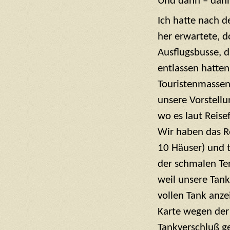
Und dann – dann 
Ich hatte nach d
her erwartete, d
Ausflugsbusse, d
entlassen hatten
Touristenmassen 
unsere Vorstellu
wo es laut Reise
Wir haben das R
10 Häuser) und t
der schmalen Ter
weil unsere Tan
vollen Tank anze
Karte wegen der
Tankverschluß g