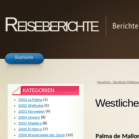
Reiseberichte
Berichte
Startseite
«
Kreuzfahrt – Westliches Mittelmee
KATEGORIEN
Westliche
2002 La Palma
(1)
2002 Weltreise
(5)
2003 Norwegen
(9)
2004 Ungarn
(8)
2005 Madeira
(8)
2006 El Hierro
(7)
Palma de Mallorc
2006 Wasserwege der Zaren
(10)