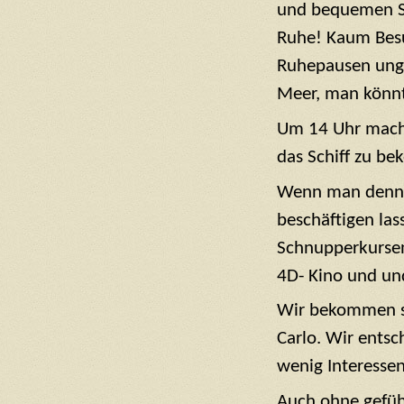
und bequemen So
Ruhe! Kaum Besu
Ruhepausen unge
Meer, man könnt
Um 14 Uhr mache
das Schiff zu b
Wenn man denn w
beschäftigen la
Schnupperkursen 
4D- Kino und un
Wir bekommen sc
Carlo. Wir entsc
wenig Interessen
Auch ohne geführ