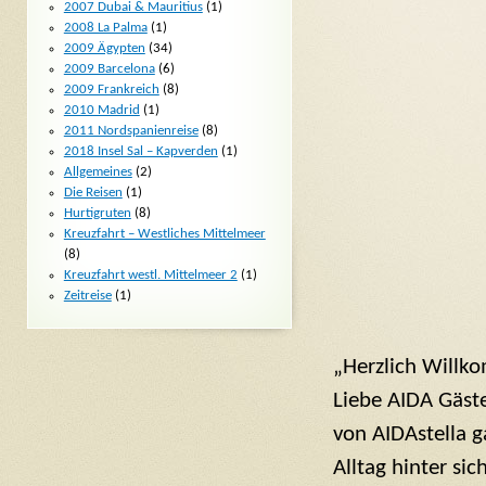
2007 Dubai & Mauritius
(1)
2008 La Palma
(1)
2009 Ägypten
(34)
2009 Barcelona
(6)
2009 Frankreich
(8)
2010 Madrid
(1)
2011 Nordspanienreise
(8)
2018 Insel Sal – Kapverden
(1)
Allgemeines
(2)
Die Reisen
(1)
Hurtigruten
(8)
Kreuzfahrt – Westliches Mittelmeer
(8)
Kreuzfahrt westl. Mittelmeer 2
(1)
Zeitreise
(1)
„Herzlich Willko
Liebe AIDA Gäste,
von AIDAstella 
Alltag hinter si