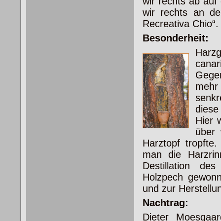
wir rechts ab auf
wir rechts an de
Recreativa Chio“. 
Besonderheit:
Harz
canar
Gegen
mehr 
senk
diese
Hier 
über
Harztopf tropfte
man die Harzrin
Destillation de
Holzpech gewonne
und zur Herstellu
Nachtrag:
Dieter Moesgaa