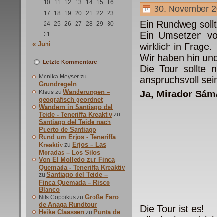
10
11
12
13
14
15
16
30. November 2
17
18
19
20
21
22
23
Ein Rundweg sollt
24
25
26
27
28
29
30
Ein Umsetzen vo
31
« Juni
wirklich in Frage.
Wir haben hin und
Letzte Kommentare
Die Tour sollte 
Monika Meyser
zu
anspruchsvoll sei
Grundregeln
Wanderungen –
Klaus
zu
Ja, Mirador Sám
geografisch geordnet
Wandern in Santiago del
Teide - Teneriffa Kreaktiv
zu
Santiago del Teide nach
Puerto de Santiago
Rund um Erjos - Teneriffa
Erjos – Las
Kreaktiv
zu
Moradas – Los Silos
Von El Molledo zur Finca
Quemada - Teneriffa Kreaktiv
Santiago del Teide –
zu
Finca Quemada – Risco
Blanco
Große Faro
Nils Cöppikus
zu
de Anaga Rundtour
Die Tour ist es!
Heike Claassen
Punta de
zu