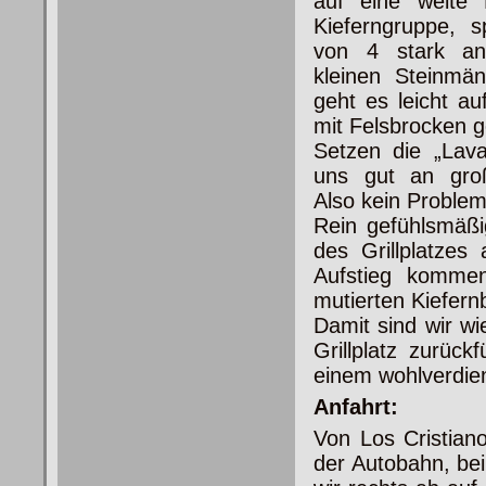
auf eine weite 
Kieferngruppe, s
von 4 stark an
kleinen Steinmä
geht es leicht a
mit Felsbrocken 
Setzen die „Lav
uns gut an groß
Also kein Problem
Rein gefühlsmäßi
des Grillplatze
Aufstieg kommen
mutierten Kiefernb
Damit sind wir w
Grillplatz zurüc
einem wohlverdien
Anfahrt:
Von Los Cristia
der Autobahn, bei