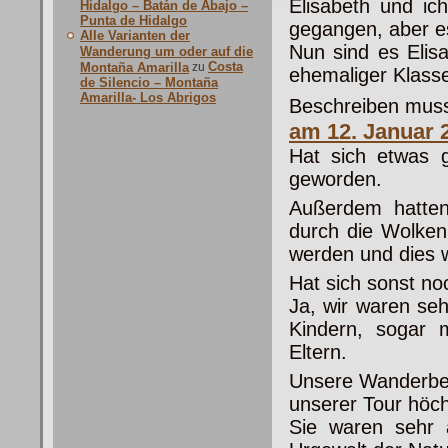
Elisabeth und ic
Hidalgo – Batán de Abajo –
Punta de Hidalgo
gegangen, aber e
Alle Varianten der
Nun sind es Elis
Wanderung um oder auf die
Costa
Montaña Amarilla
zu
ehemaliger Klass
de Silencio – Montaña
Amarilla- Los Abrigos
Beschreiben muss 
am 12. Januar 
Hat sich etwas g
geworden.
Außerdem hatten
durch die Wolken
werden und dies 
Hat sich sonst n
Ja, wir waren se
Kindern, sogar 
Eltern.
Unsere Wanderbeg
unserer Tour höch
Sie waren sehr 