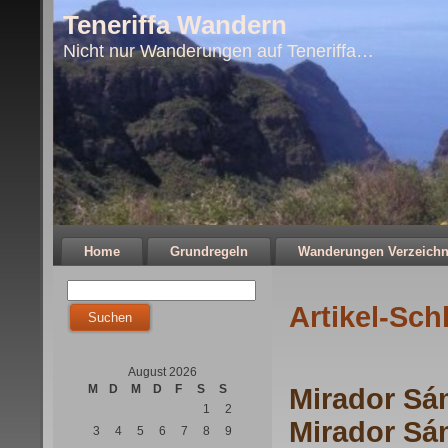
Teneriffa Wandern
Nicht nur Wanderungen auf Teneriffa…
Home
Grundregeln
Wanderungen Verzeichn
Artikel-Sc
August 2026
M
D
M
D
F
S
S
Mirador Sá
1
2
Mirador Sá
3
4
5
6
7
8
9