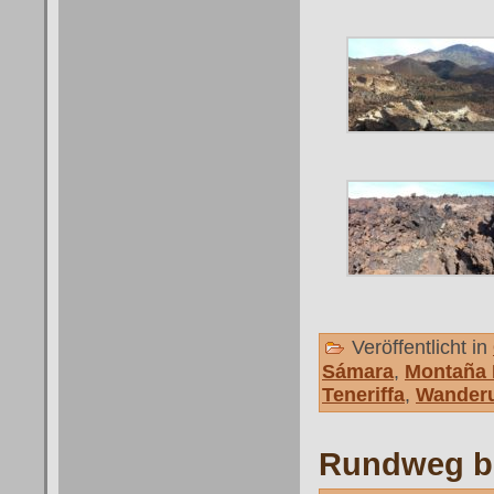
Veröffentlicht in
Sámara
,
Montaña 
Teneriffa
,
Wanderu
Rundweg be