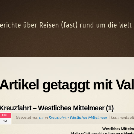
erichte über Reisen (fast) rund um die Welt
Artikel getaggt mit Val
Kreuzfahrt – Westliches Mittelmeer (1)
OKT.
Gepostet von
mr
in
Kreuzfahrt - Westliches Mittelmeer
|
Comments of
13
Westliches Mittel
Malta – Civitavecchia – Livorno – Monte