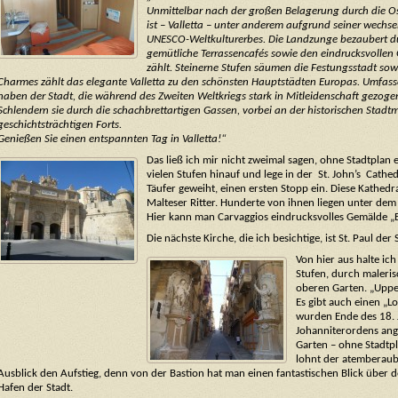
Unmittelbar nach der großen Belagerung durch die 
ist – Valletta – unter anderem aufgrund seiner wechsel
UNESCO-Weltkulturerbes. Die Landzunge bezaubert dur
gemütliche Terrassencafés sowie den eindrucksvollen
zählt. Steinerne Stufen säumen die Festungsstadt s
Charmes zählt das elegante Valletta zu den schönsten Hauptstädten Europas. Umfa
haben der Stadt, die während des Zweiten Weltkriegs stark in Mitleidenschaft gezogen
Schlendern sie durch die schachbrettartigen Gassen, vorbei an der historischen Sta
geschichtsträchtigen Forts.
Genießen Sie einen entspannten Tag in Valletta!“
Das ließ ich mir nicht zweimal sagen, ohne Stadtplan e
vielen Stufen hinauf und lege in der St. John’s Cath
Täufer geweiht, einen ersten Stopp ein. Diese Kathed
Malteser Ritter. Hunderte von ihnen liegen unter dem
Hier kann man Carvaggios eindrucksvolles Gemälde 
Die nächste Kirche, die ich besichtige, ist St. Paul der
Von hier aus halte ic
Stufen, durch maleris
oberen Garten. „Uppe
Es gibt auch einen „
wurden Ende des 18. J
Johanniterordens ang
Garten – ohne Stadtp
lohnt der atemberau
Ausblick den Aufstieg, denn von der Bastion hat man einen fantastischen Blick über
Hafen der Stadt.