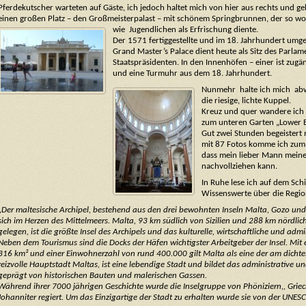
Pferdekutscher warteten auf Gäste, ich jedoch haltet mich von hier aus rechts und ge
einen großen Platz – den Großmeisterpalast – mit schönem Springbrunnen, der so wo
wie
Jugendlichen als Erfrischung diente.
Der 1571 fertiggestellte und im 18. Jahrhundert umg
Grand Master’s Palace dient heute als Sitz des Parlam
Staatspräsidenten. In den
Innenhöfen – einer ist zug
und eine Turmuhr aus dem 18. Jahrhundert.
Nunmehr halte ich mich abwä
die riesige, lichte Kuppel.
Kreuz und quer wandere ich 
zum unteren Garten „Lower B
Gut zwei Stunden begeistert 
mit 87 Fotos komme ich zum 
dass mein lieber Mann mein
nachvollziehen kann.
In Ruhe lese ich auf dem Sch
Wissenswerte über die Regio
„Der maltesische Archipel, bestehend aus den drei bewohnten Inseln Malta, Gozo un
sich im Herzen des Mittelmeers. Malta, 93 km südlich von Sizilien und 288 km nördlic
gelegen, ist die größte Insel des Archipels und das kulturelle, wirtschaftliche und adm
Neben dem Tourismus sind die Docks der Häfen wichtigster Arbeitgeber der Insel. Mit
316 km² und einer Einwohnerzahl von rund 400.000 gilt Malta als eine der am dichtest
reizvolle Hauptstadt Maltas, ist eine lebendige Stadt und bildet das administrative und
geprägt von historischen Bauten und malerischen Gassen.
Während ihrer 7000 jährigen Geschichte wurde die Inselgruppe von Phöniziern,, Grie
Johanniter regiert. Um das Einzigartige der Stadt zu erhalten wurde sie von der UNESC